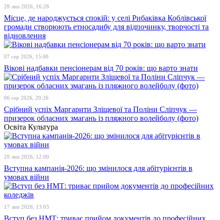
28 лип 2026, 16:28
Місце, де народжується спокій: у селі Рибаківка Коблівської
громади створюють етносадибу для відпочинку, творчості та
відновлення
07 сер 2026, 15:00
Вікові надбавки пенсіонерам від 70 років: що варто знати
06 сер 2026, 20:26
Срібний успіх Маргарити Зліщевої та Поліни Сліпчук —
призерок обласних змагань із пляжного волейболу (фото)
Освіта
Культура
20 лип 2026, 12:00
Вступна кампанія-2026: що змінилося для абітурієнтів в
умовах війни
17 лип 2026, 13:03
Вступ без НМТ: триває прийом документів до професійних