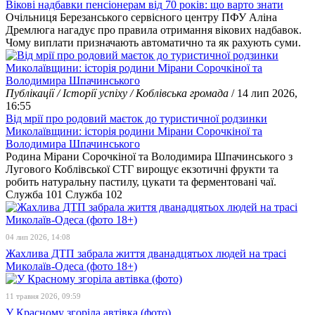
Вікові надбавки пенсіонерам від 70 років: що варто знати
Очільниця Березанського сервісного центру ПФУ Аліна
Дремлюга нагадує про правила отримання вікових надбавок.
Чому виплати призначають автоматично та як рахують суми.
Публікації / Історії успіху / Коблівська громада
/ 14 лип 2026,
16:55
Від мрії про родовий маєток до туристичної родзинки
Миколаївщини: історія родини Мірани Сорочкіної та
Володимира Шпачинського
Родина Мірани Сорочкіної та Володимира Шпачинського з
Лугового Коблівської СТГ вирощує екзотичні фрукти та
робить натуральну пастилу, цукати та ферментовані чаї.
Служба 101
Служба 102
04 лип 2026, 14:08
Жахлива ДТП забрала життя дванадцятьох людей на трасі
Миколаїв-Одеса (фото 18+)
11 травня 2026, 09:59
У Красному згоріла автівка (фото)