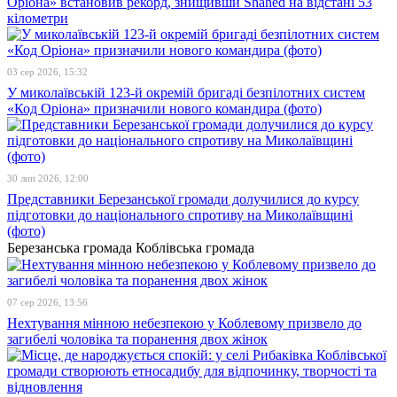
Оріона» встановив рекорд, знищивши Shahed на відстані 53
кілометри
03 сер 2026, 15:32
У миколаївській 123-й окремій бригаді безпілотних систем
«Код Оріона» призначили нового командира (фото)
30 лип 2026, 12:00
Представники Березанської громади долучилися до курсу
підготовки до національного спротиву на Миколаївщині
(фото)
Березанська громада
Коблівська громада
07 сер 2026, 13:56
Нехтування мінною небезпекою у Коблевому призвело до
загибелі чоловіка та поранення двох жінок