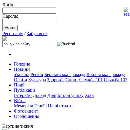
Лоґін:
Пароль:
Реєстрація
/
Забув все?
Головна
Новини
Україна
Регіон
Березанська громада
Коблівська громада
Освіта
Культура
Здоров’я
Спорт
Служба 101
Служба 102
Події
Публікації
Інтерв’ю
Досвід
Долі
Історії успіху
Хобі
Війна
Меморіал Героїв
Наші втрати
Фотоакцент
Оголошення
Картина тижня