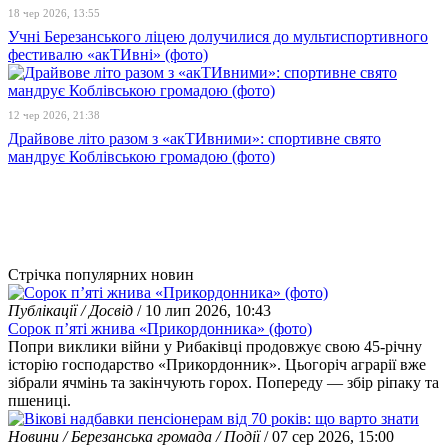
18 чер 2026, 13:55
Учні Березанського ліцею долучилися до мультиспортивного
фестивалю «акТИвні» (фото)
12 чер 2026, 21:38
Драйвове літо разом з «акТИвними»: спортивне свято
мандрує Коблівською громадою (фото)
Стрічка популярних новин
Публікації / Досвід
/ 10 лип 2026, 10:43
Сорок п’яті жнива «Прикордонника» (фото)
Попри виклики війни у Рибаківці продовжує свою 45-річну
історію господарство «Прикордонник». Цьогоріч аграрії вже
зібрали ячмінь та закінчують горох. Попереду — збір ріпаку та
пшениці.
Новини / Березанська громада / Події
/ 07 сер 2026, 15:00