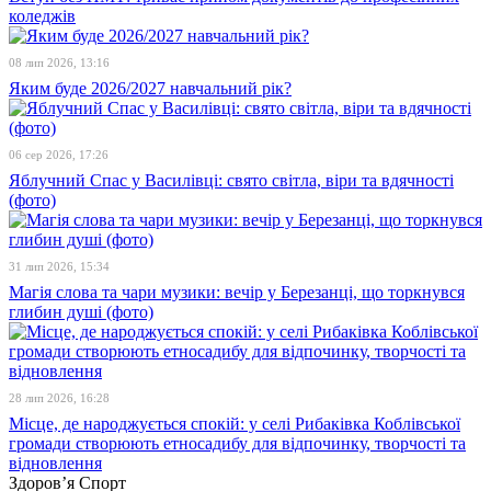
коледжів
08 лип 2026, 13:16
Яким буде 2026/2027 навчальний рік?
06 сер 2026, 17:26
Яблучний Спас у Василівці: свято світла, віри та вдячності
(фото)
31 лип 2026, 15:34
Магія слова та чари музики: вечір у Березанці, що торкнувся
глибин душі (фото)
28 лип 2026, 16:28
Місце, де народжується спокій: у селі Рибаківка Коблівської
громади створюють етносадибу для відпочинку, творчості та
відновлення
Здоров’я
Спорт