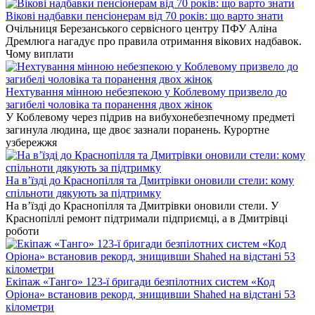
Вікові надбавки пенсіонерам від 70 років: що варто знати
Очільниця Березанського сервісного центру ПФУ Аліна
Дремлюга нагадує про правила отримання вікових надбавок.
Чому виплати
Нехтування мінною небезпекою у Коблевому призвело до
загибелі чоловіка та поранення двох жінок
У Коблевому через підрив на вибухонебезпечному предметі
загинула людина, ще двоє зазнали поранень. Курортне
узбережжя
На в’їзді до Краснопілля та Дмитрівки оновили стели: кому
спільноти дякують за підтримку
На в’їзді до Краснопілля та Дмитрівки оновили стели. У
Краснопіллі ремонт підтримали підприємці, а в Дмитрівці
роботи
Екіпаж «Танго» 123-ї бригади безпілотних систем «Код
Оріона» встановив рекорд, знищивши Shahed на відстані 53
кілометри