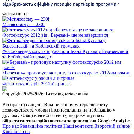
відображають офіційну позицію партнерів програми.”
Фотоакцент
Матіясовому — 230!
Фотоекскурс-2012 від «Березані» ще не завершився
Фотокалейдоскоп: як відзначили Івана Купала у Березанській
та Коблівській громадах
«Березань» пропонує наступну фотоекскурсію 2012-им роком
Фотоекскурс у рік 2012-й триває
Copyright 2025-2026. Berezangazeta.com.ua
Всі права захищені. Використання матеріалів сайту
дозволяється за умови гіперпосилання на публікацію у
другому абзаці власного тексту, що розміщується.
Збір статистики здійснюється за допомогою Google Analytics
Про нас
Редакційна політика
Наші контакти
Зворотній зв'язок
Ключові теги