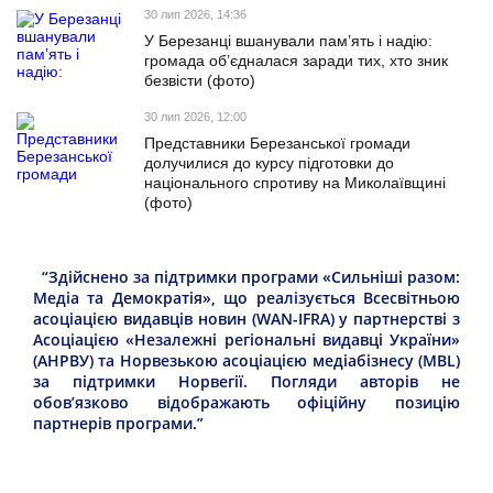
30 лип 2026, 14:36
У Березанці вшанували пам’ять і надію:
громада об’єдналася заради тих, хто зник
безвісти (фото)
30 лип 2026, 12:00
Представники Березанської громади
долучилися до курсу підготовки до
національного спротиву на Миколаївщині
(фото)
“Здійснено за підтримки програми «Сильніші разом:
Медіа та Демократія», що реалізується Всесвітньою
асоціацією видавців новин (WAN-IFRA) у партнерстві з
Асоціацією «Незалежні регіональні видавці України»
(АНРВУ) та Норвезькою асоціацією медіабізнесу (MBL)
за підтримки Норвегії. Погляди авторів не
обов’язково відображають офіційну позицію
партнерів програми.”