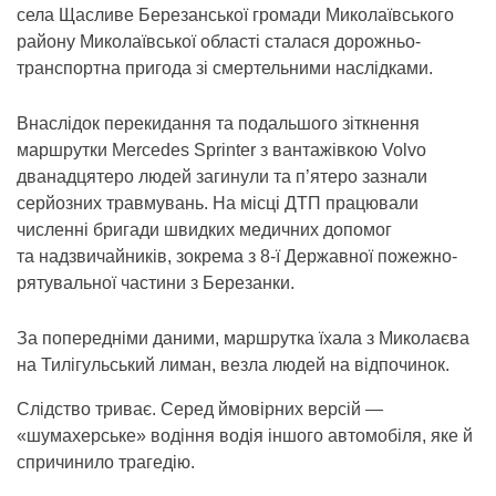
села Щасливе Березанської громади Миколаївського
району Миколаївської області сталася дорожньо-
транспортна пригода зі смертельними наслідками.
Внаслідок перекидання та подальшого зіткнення
маршрутки Mercedes Sprinter з вантажівкою Volvo
дванадцятеро людей загинули та п’ятеро зазнали
серйозних травмувань. На місці ДТП працювали
численні бригади швидких медичних допомог
та надзвичайників, зокрема з 8-ї Державної пожежно-
рятувальної частини з Березанки.
За попередніми даними, маршрутка їхала з Миколаєва
на Тилігульський лиман, везла людей на відпочинок.
Слідство триває. Серед ймовірних версій —
«шумахерське» водіння водія іншого автомобіля, яке й
спричинило трагедію.