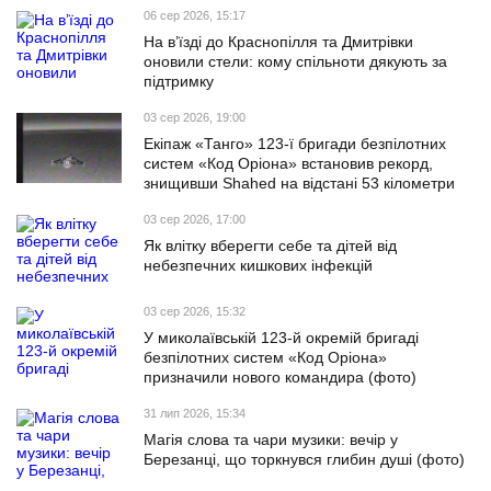
06 сер 2026, 15:17
На в’їзді до Краснопілля та Дмитрівки
оновили стели: кому спільноти дякують за
підтримку
03 сер 2026, 19:00
Екіпаж «Танго» 123-ї бригади безпілотних
систем «Код Оріона» встановив рекорд,
знищивши Shahed на відстані 53 кілометри
03 сер 2026, 17:00
Як влітку вберегти себе та дітей від
небезпечних кишкових інфекцій
03 сер 2026, 15:32
У миколаївській 123-й окремій бригаді
безпілотних систем «Код Оріона»
призначили нового командира (фото)
31 лип 2026, 15:34
Магія слова та чари музики: вечір у
Березанці, що торкнувся глибин душі (фото)