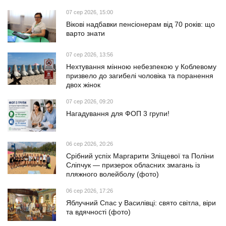
07 сер 2026, 15:00
Вікові надбавки пенсіонерам від 70 років: що
варто знати
07 сер 2026, 13:56
Нехтування мінною небезпекою у Коблевому
призвело до загибелі чоловіка та поранення
двох жінок
07 сер 2026, 09:20
Нагадування для ФОП 3 групи!
06 сер 2026, 20:26
Срібний успіх Маргарити Зліщевої та Поліни
Сліпчук — призерок обласних змагань із
пляжного волейболу (фото)
06 сер 2026, 17:26
Яблучний Спас у Василівці: свято світла, віри
та вдячності (фото)