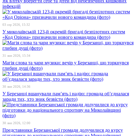
Як влітку вберегти себе та дітей від небезпечних кишкових
інфекцій
03 сер 2026, 15:32
У миколаївській 123-й окремій бригаді безпілотних систем
«Код Оріона» призначили нового командира (фото)
31 лип 2026, 15:34
Магія слова та чари музики: вечір у Березанці, що торкнувся
глибин душі (фото)
30 лип 2026, 14:36
У Березанці вшанували пам’ять і надію: громада об’єдналася
заради тих, хто зник безвісти (фото)
30 лип 2026, 12:00
Представники Березанської громади долучилися до курсу
підготовки до національного спротиву на Миколаївщині