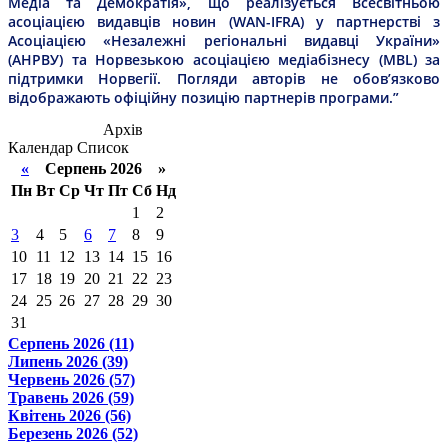
Медіа та Демократія», що реалізується Всесвітньою
асоціацією видавців новин (WAN-IFRA) у партнерстві з
Асоціацією «Незалежні регіональні видавці України»
(АНРВУ) та Норвезькою асоціацією медіабізнесу (MBL) за
підтримки Норвегії. Погляди авторів не обов’язково
відображають офіційну позицію партнерів програми.”
Архів
Календар
Список
«
Серпень 2026 »
Пн
Вт
Ср
Чт
Пт
Сб
Нд
1
2
3
4
5
6
7
8
9
10
11
12
13
14
15
16
17
18
19
20
21
22
23
24
25
26
27
28
29
30
31
Серпень 2026 (11)
Липень 2026 (39)
Червень 2026 (57)
Травень 2026 (59)
Квітень 2026 (56)
Березень 2026 (52)