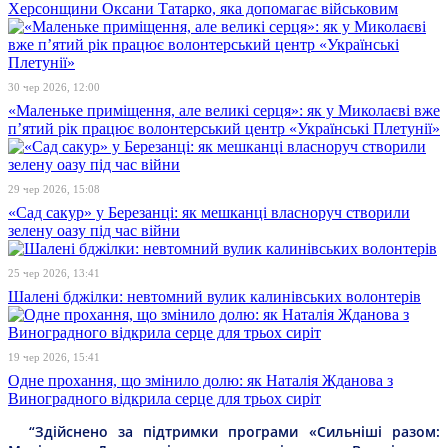
Херсонщини Оксани Татарко, яка допомагає військовим
30 чер 2026, 12:00
«Маленьке приміщення, але великі серця»: як у Миколаєві вже
п’ятий рік працює волонтерський центр «Українські Плетунії»
29 чер 2026, 15:08
«Сад сакур» у Березанці: як мешканці власноруч створили
зелену оазу під час війни
25 чер 2026, 13:41
Шалені бджілки: невтомний вулик калинівських волонтерів
19 чер 2026, 15:41
Одне прохання, що змінило долю: як Наталія Жданова з
Виноградного відкрила серце для трьох сиріт
“Здійснено за підтримки програми «Сильніші разом: