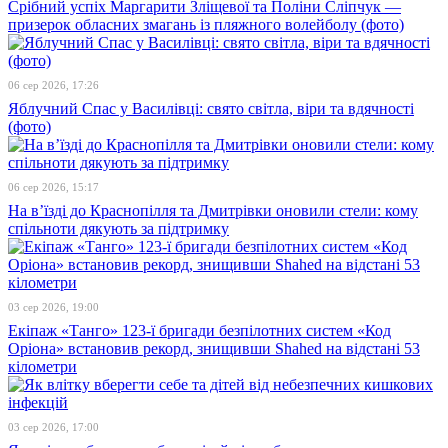
Срібний успіх Маргарити Зліщевої та Поліни Сліпчук —
призерок обласних змагань із пляжного волейболу (фото)
06 сер 2026, 17:26
Яблучний Спас у Василівці: свято світла, віри та вдячності
(фото)
06 сер 2026, 15:17
На в’їзді до Краснопілля та Дмитрівки оновили стели: кому
спільноти дякують за підтримку
03 сер 2026, 19:00
Екіпаж «Танго» 123-ї бригади безпілотних систем «Код
Оріона» встановив рекорд, знищивши Shahed на відстані 53
кілометри
03 сер 2026, 17:00