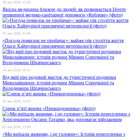
28 лип 2026, 13:56
Якісна медицина ближче до людей: як розвивається Центр
первинної медико-санітарної допомоги «Коблеве» (фото)
27 лип 2026, 15:40
«Погода помилок не пробачає»: майже пів століття життя
Ольги Хайруліної присвячені метеорології (фото)
14 лип 2026, 16:55
Від мрії про родовий маєток до туристичної родзинки
Миколаївщини: історія родини Мірани Сорочкіної та
Володимира Шпачинського
10 лип 2026, 10:43
Сорок п’яті жнива «Прикордонника» (фото)
02 лип 2026, 13:00
«Ми виїхали живими, і це головне»: Історія переселенки з