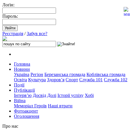
Лоґін:
Пароль:
Реєстрація
/
Забув все?
Головна
Новини
Україна
Регіон
Березанська громада
Коблівська громада
Освіта
Культура
Здоров’я
Спорт
Служба 101
Служба 102
Події
Публікації
Інтерв’ю
Досвід
Долі
Історії успіху
Хобі
Війна
Меморіал Героїв
Наші втрати
Фотоакцент
Оголошення
Про нас