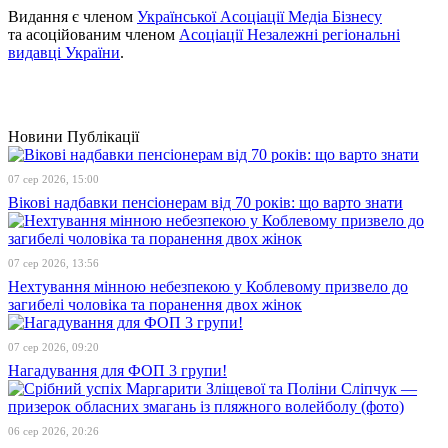
Видання є членом
Української Асоціації Медіа Бізнесу
та асоційованим членом
Асоціації Незалежні регіональні
видавці України
.
Новини
Публікації
07 сер 2026, 15:00
Вікові надбавки пенсіонерам від 70 років: що варто знати
07 сер 2026, 13:56
Нехтування мінною небезпекою у Коблевому призвело до
загибелі чоловіка та поранення двох жінок
07 сер 2026, 09:20
Нагадування для ФОП 3 групи!
06 сер 2026, 20:26