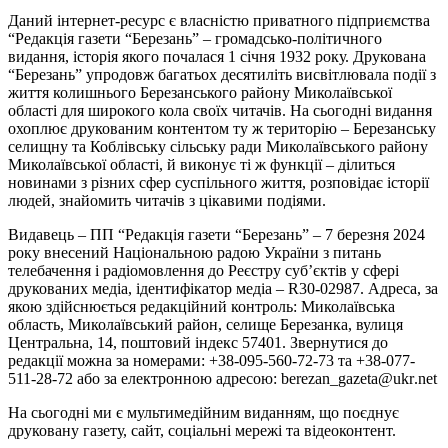
Даний інтернет-ресурс є власністю приватного підприємства
“Редакція газети “Березань” – громадсько-політичного
видання, історія якого почалася 1 січня 1932 року. Друкована
“Березань” упродовж багатьох десятиліть висвітлювала події з
життя колишнього Березанського району Миколаївської
області для широкого кола своїх читачів. На сьогодні видання
охоплює друкованим контентом ту ж територію – Березанську
селищну та Коблівську сільську ради Миколаївського району
Миколаївської області, й виконує ті ж функції –
ділиться
новинами з різних сфер суспільного життя, розповідає історії
людей, знайомить читачів з цікавими подіями.
Видавець – ПП “Редакція газети “Березань” – 7 березня 2024
року внесений Національною радою України з питань
телебачення і радіомовлення до Реєстру
суб’єктів у сфері
друкованих медіа, ідентифікатор медіа – R30-02987.
Адреса, за
якою здійснюється редакційний контроль:
Миколаївська
область, Миколаївський район, селище Березанка, вулиця
Центральна, 14, поштовий індекс 57401
. Звернутися до
редакції можна за номерами:
+38-095-560-72-73 та +38-077-
511-28-72
або за електронною адресою:
berezan
_
gazeta
@
ukr
.
net
На сьогодні ми є мультимедійним виданням, що поєднує
друковану газету, сайт, соціальні мережі та відеоконтент.