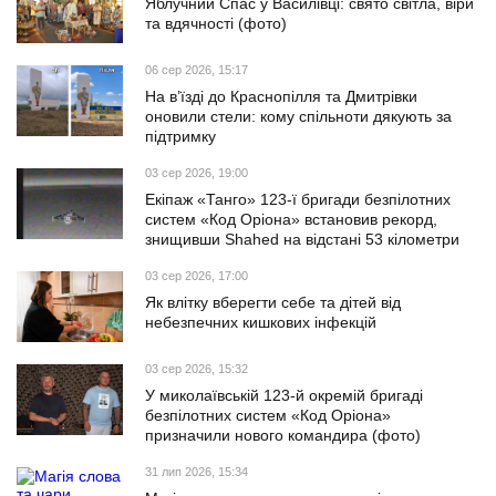
Яблучний Спас у Василівці: свято світла, віри
та вдячності (фото)
06 сер 2026, 15:17
На в’їзді до Краснопілля та Дмитрівки
оновили стели: кому спільноти дякують за
підтримку
03 сер 2026, 19:00
Екіпаж «Танго» 123-ї бригади безпілотних
систем «Код Оріона» встановив рекорд,
знищивши Shahed на відстані 53 кілометри
03 сер 2026, 17:00
Як влітку вберегти себе та дітей від
небезпечних кишкових інфекцій
03 сер 2026, 15:32
У миколаївській 123-й окремій бригаді
безпілотних систем «Код Оріона»
призначили нового командира (фото)
31 лип 2026, 15:34