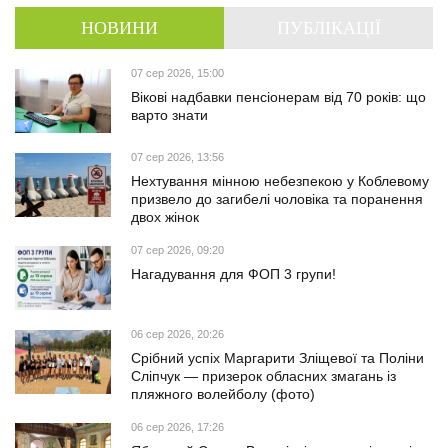
НОВИНИ
ПУБЛІКАЦІЇ
07 сер 2026, 15:00
Вікові надбавки пенсіонерам від 70 років: що
варто знати
07 сер 2026, 13:56
Нехтування мінною небезпекою у Коблевому
призвело до загибелі чоловіка та поранення
двох жінок
07 сер 2026, 09:20
Нагадування для ФОП 3 групи!
06 сер 2026, 20:26
Срібний успіх Маргарити Зліщевої та Поліни
Сліпчук — призерок обласних змагань із
пляжного волейболу (фото)
06 сер 2026, 17:26