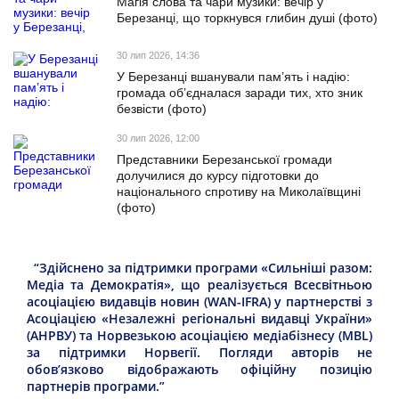
Магія слова та чари музики: вечір у
Березанці, що торкнувся глибин душі (фото)
30 лип 2026, 14:36
У Березанці вшанували пам’ять і надію:
громада об’єдналася заради тих, хто зник
безвісти (фото)
30 лип 2026, 12:00
Представники Березанської громади
долучилися до курсу підготовки до
національного спротиву на Миколаївщині
(фото)
“Здійснено за підтримки програми «Сильніші разом:
Медіа та Демократія», що реалізується Всесвітньою
асоціацією видавців новин (WAN-IFRA) у партнерстві з
Асоціацією «Незалежні регіональні видавці України»
(АНРВУ) та Норвезькою асоціацією медіабізнесу (MBL)
за підтримки Норвегії. Погляди авторів не
обов’язково відображають офіційну позицію
партнерів програми.”