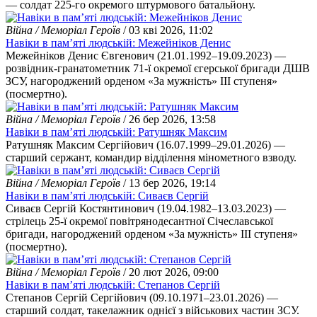
— солдат 225-го окремого штурмового батальйону.
Війна / Меморіал Героїв
/ 03 кві 2026, 11:02
Навіки в пам’яті людській: Межейніков Денис
Межейніков Денис Євгенович (21.01.1992–19.09.2023) —
розвідник-гранатометник 71-ї окремої єгерської бригади ДШВ
ЗСУ, нагороджений орденом «За мужність» III ступеня»
(посмертно).
Війна / Меморіал Героїв
/ 26 бер 2026, 13:58
Навіки в пам’яті людській: Ратушняк Максим
Ратушняк Максим Сергійович (16.07.1999–29.01.2026) —
старший сержант, командир відділення мінометного взводу.
Війна / Меморіал Героїв
/ 13 бер 2026, 19:14
Навіки в пам’яті людській: Сиваєв Сергій
Сиваєв Сергій Костянтинович (19.04.1982–13.03.2023) —
стрілець 25-ї окремої повітрянодесантної Січеславської
бригади, нагороджений орденом «За мужність» III ступеня»
(посмертно).
Війна / Меморіал Героїв
/ 20 лют 2026, 09:00
Навіки в пам’яті людській: Степанов Сергій
Степанов Сергій Сергійович (09.10.1971–23.01.2026) —
старший солдат, такелажник однієї з військових частин ЗСУ.