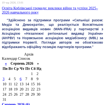
19 чер 2026, 13:01
Освіта Коблівської громади: виклики війни та успіхи 2025–
2026 навчального року
“Здійснено за підтримки програми «Сильніші разом:
Медіа та Демократія», що реалізується Всесвітньою
асоціацією видавців новин (WAN-IFRA) у партнерстві з
Асоціацією «Незалежні регіональні видавці України»
(АНРВУ) та Норвезькою асоціацією медіабізнесу (MBL) за
підтримки Норвегії. Погляди авторів не обов’язково
відображають офіційну позицію партнерів програми.”
Архів
Календар
Список
«
Серпень 2026 »
Пн
Вт
Ср
Чт
Пт
Сб
Нд
1
2
3
4
5
6
7
8
9
10
11
12
13
14
15
16
17
18
19
20
21
22
23
24
25
26
27
28
29
30
31
Серпень 2026 (6)