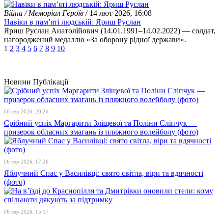
Війна / Меморіал Героїв
/ 14 лют 2026, 16:08
Навіки в пам’яті людській: Яриш Руслан
Яриш Руслан Анатолійович (14.01.1991–14.02.2022) — солдат,
нагороджений медаллю «За оборону рідної держави».
1
2
3
4
5
6
7
8
9
10
Новини
Публікації
06 сер 2026, 20:26
Срібний успіх Маргарити Зліщевої та Поліни Сліпчук —
призерок обласних змагань із пляжного волейболу (фото)
06 сер 2026, 17:26
Яблучний Спас у Василівці: свято світла, віри та вдячності
(фото)
06 сер 2026, 15:17