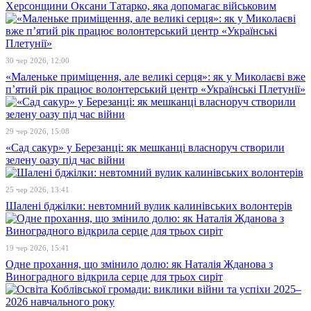
Херсонщини Оксани Татарко, яка допомагає військовим
30 чер 2026, 12:00
«Маленьке приміщення, але великі серця»: як у Миколаєві вже
п’ятий рік працює волонтерський центр «Українські Плетунії»
29 чер 2026, 15:08
«Сад сакур» у Березанці: як мешканці власноруч створили
зелену оазу під час війни
25 чер 2026, 13:41
Шалені бджілки: невтомний вулик калинівських волонтерів
19 чер 2026, 15:41
Одне прохання, що змінило долю: як Наталія Жданова з
Виноградного відкрила серце для трьох сиріт