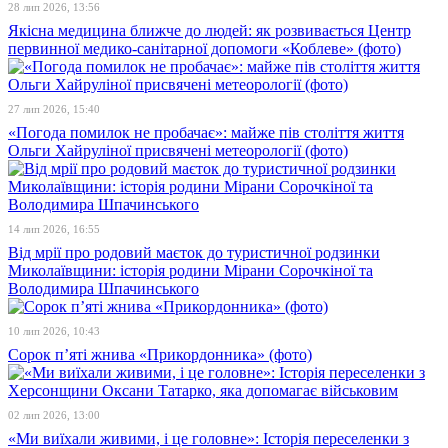
28 лип 2026, 13:56
Якісна медицина ближче до людей: як розвивається Центр
первинної медико-санітарної допомоги «Коблеве» (фото)
27 лип 2026, 15:40
«Погода помилок не пробачає»: майже пів століття життя
Ольги Хайруліної присвячені метеорології (фото)
14 лип 2026, 16:55
Від мрії про родовий маєток до туристичної родзинки
Миколаївщини: історія родини Мірани Сорочкіної та
Володимира Шпачинського
10 лип 2026, 10:43
Сорок п’яті жнива «Прикордонника» (фото)
02 лип 2026, 13:00
«Ми виїхали живими, і це головне»: Історія переселенки з