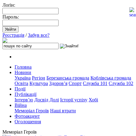
Лоґін:
Пароль:
Реєстрація
/
Забув все?
Головна
Новини
Україна
Регіон
Березанська громада
Коблівська громада
Освіта
Культура
Здоров’я
Спорт
Служба 101
Служба 102
Події
Публікації
Інтерв’ю
Досвід
Долі
Історії успіху
Хобі
Війна
Меморіал Героїв
Наші втрати
Фотоакцент
Оголошення
Меморіал Героїв