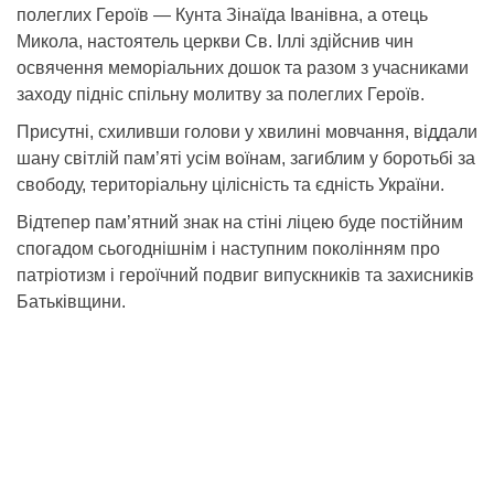
полеглих Героїв — Кунта Зінаїда Іванівна, а отець
Микола, настоятель церкви Св. Іллі здійснив чин
освячення меморіальних дошок та разом з учасниками
заходу підніс спільну молитву за полеглих Героїв.
Присутні, схиливши голови у хвилині мовчання, віддали
шану світлій пам’яті усім воїнам, загиблим у боротьбі за
свободу, територіальну цілісність та єдність України.
Відтепер пам’ятний знак на стіні ліцею буде постійним
спогадом сьогоднішнім і наступним поколінням про
патріотизм і героїчний подвиг випускників та захисників
Батьківщини.