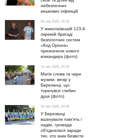
себе та дітей від
небезпечних
кишкових інфекцій
03 сер 2026, 15:32
У миколаївській 123-й
окремій бригаді
безпілотних систем
«Код Оріона»
призначили нового
командира (фото)
31 лип 2026, 15:34
Магія слова та чари
музики: вечір у
Березанці, що
торкнувся глибин
душі (фото)
30 лип 2026, 14:36
У Березанці
вшанували пам’ять і
надію: громада
об’єдналася заради
тих, хто зник безвісти