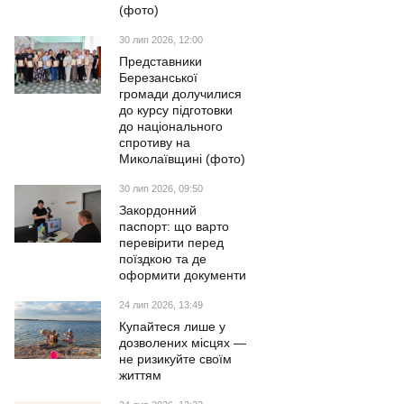
(фото)
30 лип 2026, 12:00
Представники
Березанської
громади долучилися
до курсу підготовки
до національного
спротиву на
Миколаївщині (фото)
30 лип 2026, 09:50
Закордонний
паспорт: що варто
перевірити перед
поїздкою та де
оформити документи
24 лип 2026, 13:49
Купайтеся лише у
дозволених місцях —
не ризикуйте своїм
життям