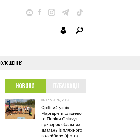
ГОЛОШЕННЯ
НОВИНИ
ПУБЛІКАЦІЇ
06 сер 2026, 20:26
Срібний успіх
Маргарити Зліщевої
та Поліни Сліпчук —
призерок обласних
змагань із пляжного
волейболу (фото)