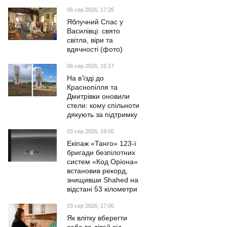
06 сер 2026, 17:26
Яблучний Спас у
Василівці: свято
світла, віри та
вдячності (фото)
06 сер 2026, 15:17
На в’їзді до
Краснопілля та
Дмитрівки оновили
стели: кому спільноти
дякують за підтримку
03 сер 2026, 19:00
Екіпаж «Танго» 123-ї
бригади безпілотних
систем «Код Оріона»
встановив рекорд,
знищивши Shahed на
відстані 53 кілометри
03 сер 2026, 17:00
Як влітку вберегти