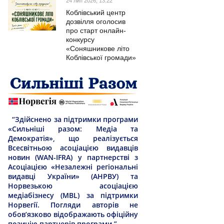
24 лип 2026, 13:22
Коблівський центр
дозвілля оголосив
про старт онлайн-
конкурсу
«Соняшникове літо
Коблівської громади»
“Здійснено за підтримки програми
«Сильніші разом: Медіа та
Демократія», що реалізується
Всесвітньою асоціацією видавців
новин (WAN-IFRA) у партнерстві з
Асоціацією «Незалежні регіональні
видавці України» (АНРВУ) та
Норвезькою асоціацією
медіабізнесу (MBL) за підтримки
Норвегії. Погляди авторів не
обов’язково відображають офіційну
позицію партнерів програми.”