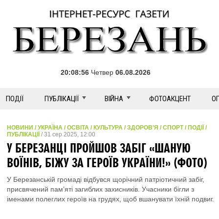
20:08:57
Четвер
06.08.2026
ПОДІЇ
ПУБЛІКАЦІЇ
ВІЙНА
ФОТОАКЦЕНТ
О
НОВИНИ / УКРАЇНА / ОСВІТА / КУЛЬТУРА / ЗДОРОВ’Я / СПОРТ / ПОДІЇ /
ПУБЛІКАЦІЇ
/ 31 сер 2025, 12:00
У БЕРЕЗАНЦІ ПРОЙШОВ ЗАБІГ «ШАНУЮ
ВОЇНІВ, БІЖУ ЗА ГЕРОЇВ УКРАЇНИ!» (ФОТО)
У Березанській громаді відбувся щорічний патріотичний забіг,
присвячений пам’яті загиблих захисників. Учасники бігли з
іменами полеглих героїв на грудях, щоб вшанувати їхній подвиг.