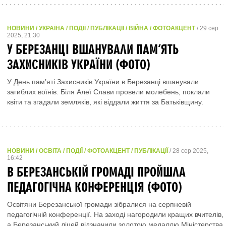
НОВИНИ / УКРАЇНА / ПОДІЇ / ПУБЛІКАЦІЇ / ВІЙНА / ФОТОАКЦЕНТ
/ 29 сер
2025, 21:30
У БЕРЕЗАНЦІ ВШАНУВАЛИ ПАМ’ЯТЬ
ЗАХИСНИКІВ УКРАЇНИ (ФОТО)
У День пам’яті Захисників України в Березанці вшанували
загиблих воїнів. Біля Алеї Слави провели молебень, поклали
квіти та згадали земляків, які віддали життя за Батьківщину.
НОВИНИ / ОСВІТА / ПОДІЇ / ФОТОАКЦЕНТ / ПУБЛІКАЦІЇ
/ 28 сер 2025,
16:42
В БЕРЕЗАНСЬКІЙ ГРОМАДІ ПРОЙШЛА
ПЕДАГОГІЧНА КОНФЕРЕНЦІЯ (ФОТО)
Освітяни Березанської громади зібралися на серпневій
педагогічній конференції. На заході нагородили кращих вчителів,
а Березанський ліцей відзначили золотою медаллю Міністерства