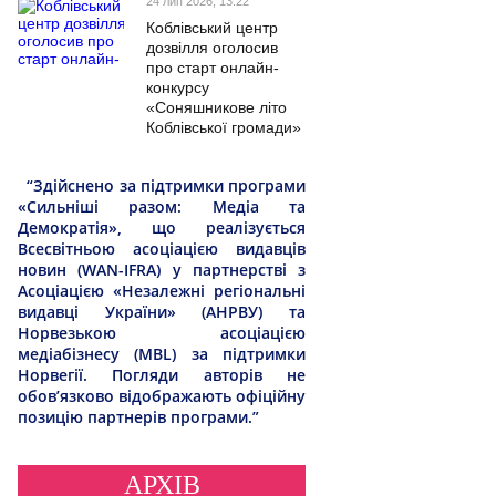
24 лип 2026, 13:22
Коблівський центр
дозвілля оголосив
про старт онлайн-
конкурсу
«Соняшникове літо
Коблівської громади»
“Здійснено за підтримки програми
«Сильніші разом: Медіа та
Демократія», що реалізується
Всесвітньою асоціацією видавців
новин (WAN-IFRA) у партнерстві з
Асоціацією «Незалежні регіональні
видавці України» (АНРВУ) та
Норвезькою асоціацією
медіабізнесу (MBL) за підтримки
Норвегії. Погляди авторів не
обов’язково відображають офіційну
позицію партнерів програми.”
АРХІВ