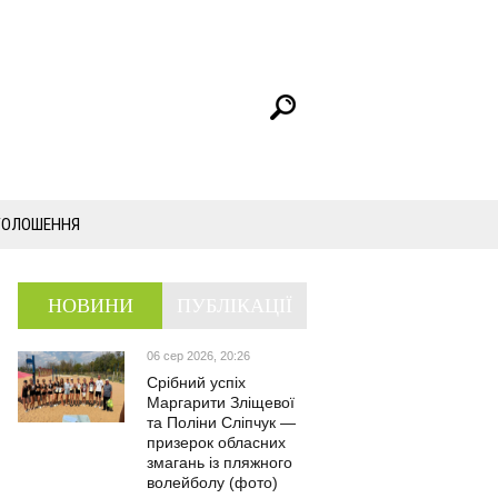
ГОЛОШЕННЯ
НОВИНИ
ПУБЛІКАЦІЇ
06 сер 2026, 20:26
Срібний успіх
Маргарити Зліщевої
та Поліни Сліпчук —
призерок обласних
змагань із пляжного
волейболу (фото)