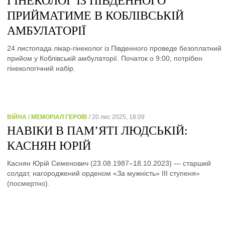
ГІНЕКОЛОГ ІЗ ПІВДЕННОГО
ПРИЙМАТИМЕ В КОБЛІВСЬКІЙ
АМБУЛАТОРІЇ
24 листопада лікар-гінеколог із Південного проведе безоплатний
прийом у Коблівській амбулаторії. Початок о 9:00, потрібен
гінекологічний набір.
ВІЙНА / МЕМОРІАЛ ГЕРОЇВ
/ 20 лис 2025, 18:09
НАВІКИ В ПАМ’ЯТІ ЛЮДСЬКІЙ:
КАСНЯН ЮРІЙ
Каснян Юрій Семенович (23.08.1987–18.10.2023) — старший
солдат, нагороджений орденом «За мужність» ІІІ ступеня»
(посмертно).