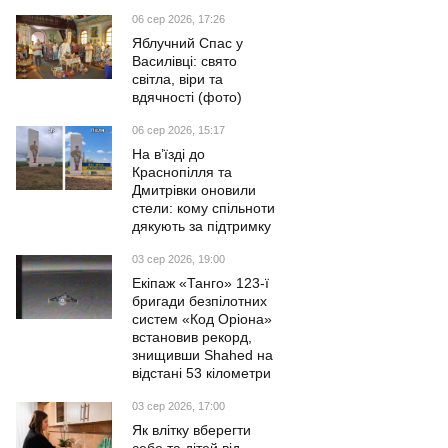
06 сер 2026, 17:26
Яблучний Спас у
Василівці: свято
світла, віри та
вдячності (фото)
06 сер 2026, 15:17
На в’їзді до
Краснопілля та
Дмитрівки оновили
стели: кому спільноти
дякують за підтримку
03 сер 2026, 19:00
Екіпаж «Танго» 123-ї
бригади безпілотних
систем «Код Оріона»
встановив рекорд,
знищивши Shahed на
відстані 53 кілометри
03 сер 2026, 17:00
Як влітку вберегти