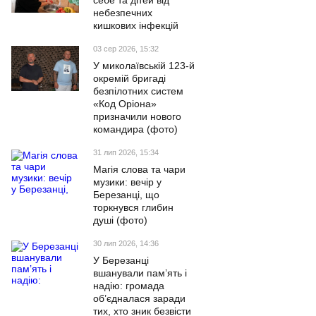
себе та дітей від
небезпечних
кишкових інфекцій
03 сер 2026, 15:32
У миколаївській 123-й
окремій бригаді
безпілотних систем
«Код Оріона»
призначили нового
командира (фото)
31 лип 2026, 15:34
Магія слова та чари
музики: вечір у
Березанці, що
торкнувся глибин
душі (фото)
30 лип 2026, 14:36
У Березанці
вшанували пам’ять і
надію: громада
об’єдналася заради
тих, хто зник безвісти