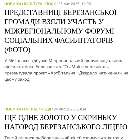
НОВИНИ / КУЛЬТУРА / ПОДІЇ
/ 25 лис 2025, 10:05
ПРЕДСТАВНИЦІ БЕРЕЗАНСЬКОЇ
ГРОМАДИ ВЗЯЛИ УЧАСТЬ У
МІЖРЕГІОНАЛЬНОМУ ФОРУМІ
СОЦІАЛЬНИХ ФАСИЛІТАТОРІВ
(ФОТО)
У Миколаєві відбувся Міжрегіональний форум соціальних
фасилітаторів. Березанська ГО «Мрії в реальність»
презентувала проєкт «АртВітальня «Джерело натхнення» на
цьому заході.
НОВИНИ / ОСВІТА / ПОДІЇ
/ 24 лис 2025, 13:34
ЩЕ ОДНЕ ЗОЛОТО У СКРИНЬКУ
НАГОРОД БЕРЕЗАНСЬКОГО ЛІЦЕЮ
Третій рік поспіль Березанський ліцей отримує «золото» у