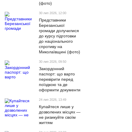
(фото)
30 лип 2026, 12:00
Представники
Березанської
громади долучилися
до курсу підготовки
до національного
спротиву на
Миколаївщині (фото)
30 лип 2026, 09:50
Закордонний
паспорт: що варто
перевірити перед
поїздкою та де
оформити документи
24 лип 2026, 13:49
Купайтеся лише у
дозволених місцях —
не ризикуйте своїм
життям