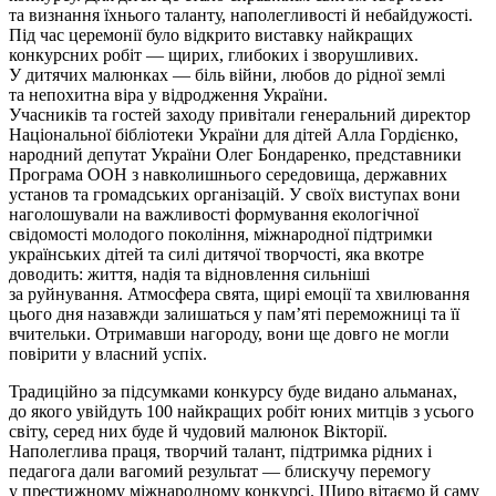
та визнання їхнього таланту, наполегливості й небайдужості.
Під час церемонії було відкрито виставку найкращих
конкурсних робіт — щирих, глибоких і зворушливих.
У дитячих малюнках — біль війни, любов до рідної землі
та непохитна віра у відродження України.
Учасників та гостей заходу привітали генеральний директор
Національної бібліотеки України для дітей Алла Гордієнко,
народний депутат України Олег Бондаренко, представники
Програма ООН з навколишнього середовища, державних
установ та громадських організацій. У своїх виступах вони
наголошували на важливості формування екологічної
свідомості молодого покоління, міжнародної підтримки
українських дітей та силі дитячої творчості, яка вкотре
доводить: життя, надія та відновлення сильніші
за руйнування. Атмосфера свята, щирі емоції та хвилювання
цього дня назавжди залишаться у пам’яті переможниці та її
вчительки. Отримавши нагороду, вони ще довго не могли
повірити у власний успіх.
Традиційно за підсумками конкурсу буде видано альманах,
до якого увійдуть 100 найкращих робіт юних митців з усього
світу, серед них буде й чудовий малюнок Вікторії.
Наполеглива праця, творчий талант, підтримка рідних і
педагога дали вагомий результат — блискучу перемогу
у престижному міжнародному конкурсі. Щиро вітаємо й саму