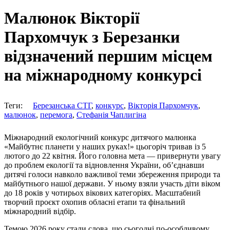
Малюнок Вікторії
Пархомчук з Березанки
відзначений першим місцем
на міжнародному конкурсі
Теги:
Березанська СТГ
,
конкурс
,
Вікторія Пархомчук
,
малюнок
,
перемога
,
Стефанія Чаплигіна
Міжнародний екологічний конкурс дитячого малюнка
«Майбутнє планети у наших руках!» цьогоріч тривав із 5
лютого до 22 квітня. Його головна мета — привернути увагу
до проблем екології та відновлення України, об’єднавши
дитячі голоси навколо важливої теми збереження природи та
майбутнього нашої держави. У ньому взяли участь діти віком
до 18 років у чотирьох вікових категоріях. Масштабний
творчий проєкт охопив обласні етапи та фінальний
міжнародний відбір.
Темою 2026 року стали слова, що сьогодні по-особливому