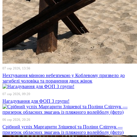
07 сер 2026, 13:56
Нехтування мінною небезпекою у Коблевому призвело до
загибелі чоловіка та поранення двох жінок
07 сер 2026, 09:20
Нагадування для ФОП 3 групи!
06 сер 2026, 20:26
Срібний успіх Маргарити Зліщевої та Поліни Сліпчук —
призерок обласних змагань із пляжного волейболу (фото)