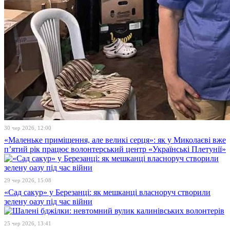
30 чер 2026, 12:00
«Маленьке приміщення, але великі серця»: як у Миколаєві вже
п’ятий рік працює волонтерський центр «Українські Плетунії»
29 чер 2026, 15:08
«Сад сакур» у Березанці: як мешканці власноруч створили
зелену оазу під час війни
25 чер 2026, 13:41