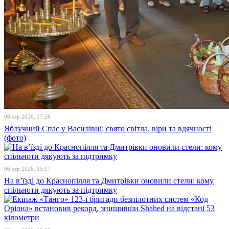
06 сер 2026, 17:26
Яблучний Спас у Василівці: свято світла, віри та вдячності
(фото)
06 сер 2026, 15:17
На в’їзді до Краснопілля та Дмитрівки оновили стели: кому
спільноти дякують за підтримку