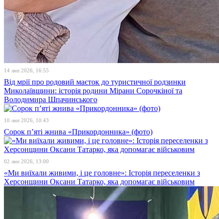
14 лип 2026, 16:55
Від мрії про родовий маєток до туристичної родзинки
Миколаївщини: історія родини Мірани Сорочкіної та
Володимира Шпачинського
10 лип 2026, 10:43
Сорок п’яті жнива «Прикордонника» (фото)
02 лип 2026, 13:00
«Ми виїхали живими, і це головне»: Історія переселенки з
Херсонщини Оксани Татарко, яка допомагає військовим