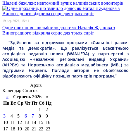
Шалені бджілки: невтомний вулик калинівських волонтерів
19 чер 2026, 15:41
Одне прохання, що змінило долю: як Наталія Жданова з
Виноградного відкрила серце для трьох сиріт
“Здійснено за підтримки програми «Сильніші разом:
Медіа та Демократія», що реалізується Всесвітньою
асоціацією видавців новин (WAN-IFRA) у партнерстві з
Асоціацією «Незалежні регіональні видавці України»
(АНРВУ) та Норвезькою асоціацією медіабізнесу (MBL) за
підтримки Норвегії. Погляди авторів не обов’язково
відображають офіційну позицію партнерів програми.”
Архів
Календар
Список
«
Серпень 2026 »
Пн
Вт
Ср
Чт
Пт
Сб
Нд
1
2
3
4
5
6
7
8
9
10
11
12
13
14
15
16
17
18
19
20
21
22
23