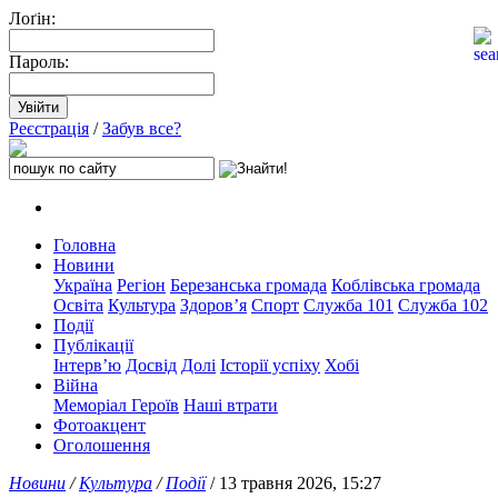
Лоґін:
Пароль:
Реєстрація
/
Забув все?
Головна
Новини
Україна
Регіон
Березанська громада
Коблівська громада
Освіта
Культура
Здоров’я
Спорт
Служба 101
Служба 102
Події
Публікації
Інтерв’ю
Досвід
Долі
Історії успіху
Хобі
Війна
Меморіал Героїв
Наші втрати
Фотоакцент
Оголошення
Новини
/
Культура
/
Події
/ 13 травня 2026, 15:27