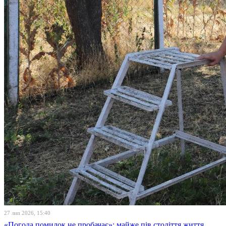
27 лип 2026, 15:40
«Погода помилок не пробачає»: майже пів століття життя