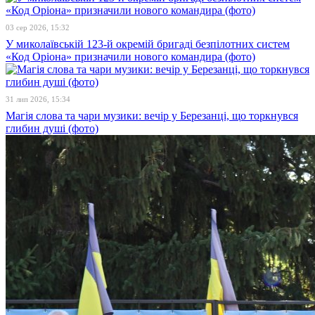
03 сер 2026, 15:32
У миколаївській 123-й окремій бригаді безпілотних систем
«Код Оріона» призначили нового командира (фото)
31 лип 2026, 15:34
Магія слова та чари музики: вечір у Березанці, що торкнувся
глибин душі (фото)