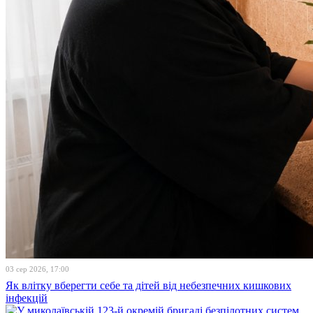
03 сер 2026, 17:00
Як влітку вберегти себе та дітей від небезпечних кишкових
інфекцій