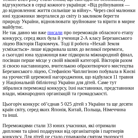
відгукуються в серці кожного українця: «Від руйнування —
до відновлення: життя сильніше за війну». Через свої малюнки
юні художники зверталися до світу із закликом берегти
природу України, відновлювати зруйноване та вірити в мирне
майбутнє.
Не так давно ми вже
писали
про переможців обласного етапу
конкурсу, серед яких була й учениця 2-А класу Березанського
ліцею Вікторія Пархомчук. Тоді її робота
«Нехай Земля
усміхається»
лише відкривала шлях до великої перемоги,
а сьогодні юна художниця вже підкорила міжнародний фінал,
посівши перше місце у своїй віковій категорії. Вікторія разом
зі своєю наставницею, вчителькою образотворчого мистецтва
Березанського ліцею, Стефанією Чаплигіною побувала в Києві
на урочистій церемонії нагородження, що відбулася 11 травня
у Національній бібліотеці України для дітей. Саме тут
зібралися переможці конкурсу, їхні наставники, представники
влади, міжнародних організацій та громадськості.
Цьогоріч конкурс об’єднав 5 025 дітей з України та ще десяти
країн світу, серед яких Японія, Китай, Польща, Німеччина
та інші.
Переможцями стали 33 юних учасники, які отримали
дипломи та цінні подарунки від організаторів і партнерів
конкурсу. Для дітей це стало справжнім святом творчості