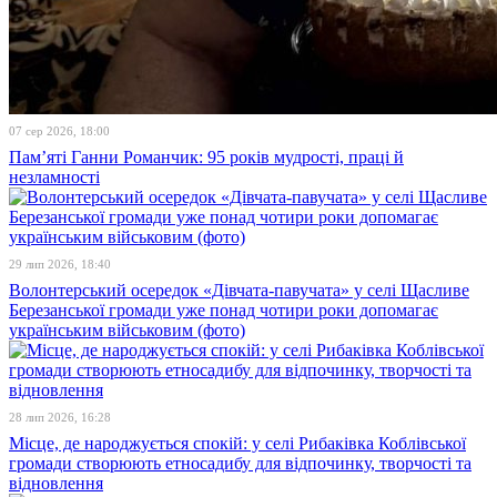
07 сер 2026, 18:00
Пам’яті Ганни Романчик: 95 років мудрості, праці й
незламності
29 лип 2026, 18:40
Волонтерський осередок «Дівчата-павучата» у селі Щасливе
Березанської громади уже понад чотири роки допомагає
українським військовим (фото)
28 лип 2026, 16:28
Місце, де народжується спокій: у селі Рибаківка Коблівської
громади створюють етносадибу для відпочинку, творчості та
відновлення