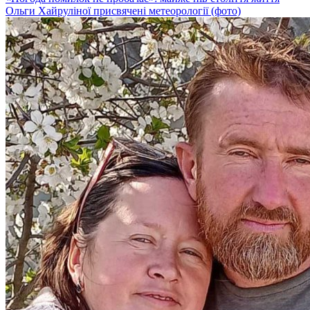
Ольги Хайруліної присвячені метеорології (фото)