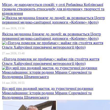
Місце, де народжується спокій: у селі Рибаківка Коблівської
громади створюють етносадибу для відпочинку, творчості та
відновлення
28 лип 2026, 13:56
Якісна медицина ближче до людей: як розвивається Центр
первинної медико-санітарної допомоги «Коблеве» (фото)
27 лип 2026, 15:40
«Погода помилок не пробачає»: майже пів століття життя
Ольги Хайруліної присвячені метеорології (фото)
14 лип 2026, 16:55
Від мрії про родовий маєток до туристичної родзинки
Миколаївщини: історія родини Мірани Сорочкіної та
Володимира Шпачинського