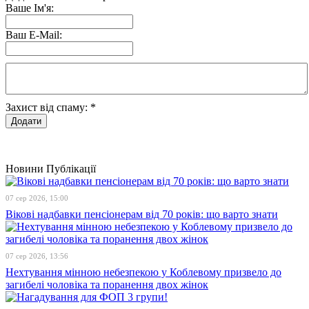
Ваше Ім'я:
Ваш E-Mail:
Захист від спаму:
*
Новини
Публікації
07 сер 2026, 15:00
Вікові надбавки пенсіонерам від 70 років: що варто знати
07 сер 2026, 13:56
Нехтування мінною небезпекою у Коблевому призвело до
загибелі чоловіка та поранення двох жінок