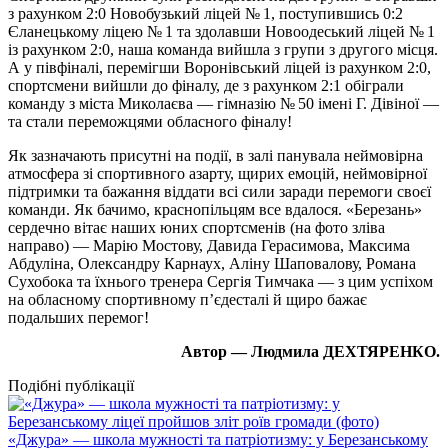
з рахунком 2:0 Новобузький ліцей № 1, поступившись 0:2
Єланецькому ліцею № 1 та здолавши Новоодеський ліцей № 1
із рахунком 2:0, наша команда вийшла з групи з другого місця.
А у півфіналі, перемігши Воронівський ліцей із рахунком 2:0,
спортсмени вийшли до фіналу, де з рахунком 2:1 обіграли
команду з міста Миколаєва — гімназію № 50 імені Г. Дівіної —
та стали переможцями обласного фіналу!
Як зазначають присутні на події, в залі панувала неймовірна
атмосфера зі спортивного азарту, щирих емоцій, неймовірної
підтримки та бажання віддати всі сили заради перемоги своєї
команди. Як бачимо, краснопільцям все вдалося. «Березань»
сердечно вітає наших юних спортсменів (на фото зліва
направо) — Марію Мостову, Давида Герасимова, Максима
Абдуліна, Олександру Карнаух, Аліну Шаповалову, Романа
Сухобока та їхнього тренера Сергія Тимчака — з цим успіхом
на обласному спортивному п’єдесталі й щиро бажає
подальших перемог!
Автор — Людмила ДЕХТЯРЕНКО.
Подібні публікації
«Джура» — школа мужності та патріотизму: у Березанському