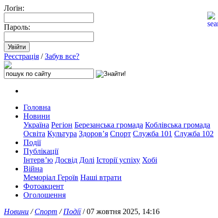
Лоґін:
Пароль:
Реєстрація
/
Забув все?
Головна
Новини
Україна
Регіон
Березанська громада
Коблівська громада
Освіта
Культура
Здоров’я
Спорт
Служба 101
Служба 102
Події
Публікації
Інтерв’ю
Досвід
Долі
Історії успіху
Хобі
Війна
Меморіал Героїв
Наші втрати
Фотоакцент
Оголошення
Новини
/
Спорт
/
Події
/ 07 жовтня 2025, 14:16