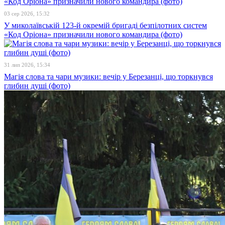
03 сер 2026, 15:32
У миколаївській 123-й окремій бригаді безпілотних систем
«Код Оріона» призначили нового командира (фото)
31 лип 2026, 15:34
Магія слова та чари музики: вечір у Березанці, що торкнувся
глибин душі (фото)