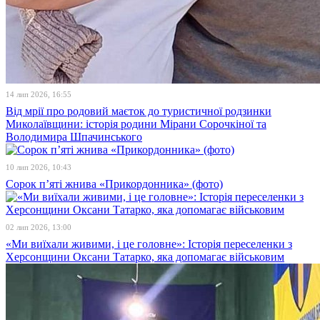
14 лип 2026, 16:55
Від мрії про родовий маєток до туристичної родзинки
Миколаївщини: історія родини Мірани Сорочкіної та
Володимира Шпачинського
10 лип 2026, 10:43
Сорок п’яті жнива «Прикордонника» (фото)
02 лип 2026, 13:00
«Ми виїхали живими, і це головне»: Історія переселенки з
Херсонщини Оксани Татарко, яка допомагає військовим