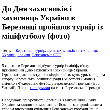
До Дня захисників і
захисниць України в
Березанці пройшов турнір із
мініфутболу (фото)
Теги:
Березанка
,
турнір
,
День захисників та захисниць
України
,
новини
,
Березанська СТГ
5 жовтня в Березанці відбувся турнір із мініфутболу,
присвячений Дню захисників і захисниць України.
Організаторами виступили відділ освіти, культури, молоді та
спорту Березанської селищної ради (Анастасія Смоляк)
спільно з Федерацією футболу Березанської громади (Ігор
Чапчай). Про це
повідомили
на сайті Березанської громади.
Передувала грі урочиста церемонія з виконанням Гімну
України та хвилиною мовчання. Після чого з привітальним
словом виступили очільниця Березанської громади Ірина