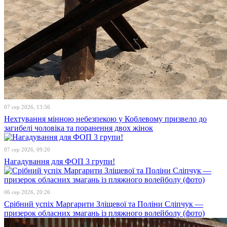
07 сер 2026, 13:56
Нехтування мінною небезпекою у Коблевому призвело до
загибелі чоловіка та поранення двох жінок
07 сер 2026, 09:20
Нагадування для ФОП 3 групи!
06 сер 2026, 20:26
Срібний успіх Маргарити Зліщевої та Поліни Сліпчук —
призерок обласних змагань із пляжного волейболу (фото)