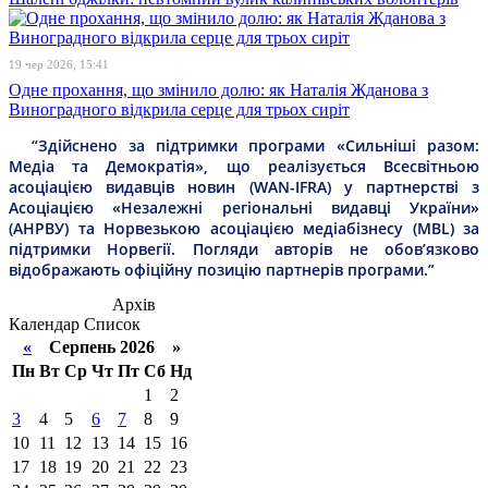
19 чер 2026, 15:41
Одне прохання, що змінило долю: як Наталія Жданова з
Виноградного відкрила серце для трьох сиріт
“Здійснено за підтримки програми «Сильніші разом:
Медіа та Демократія», що реалізується Всесвітньою
асоціацією видавців новин (WAN-IFRA) у партнерстві з
Асоціацією «Незалежні регіональні видавці України»
(АНРВУ) та Норвезькою асоціацією медіабізнесу (MBL) за
підтримки Норвегії. Погляди авторів не обов’язково
відображають офіційну позицію партнерів програми.”
Архів
Календар
Список
«
Серпень 2026 »
Пн
Вт
Ср
Чт
Пт
Сб
Нд
1
2
3
4
5
6
7
8
9
10
11
12
13
14
15
16
17
18
19
20
21
22
23