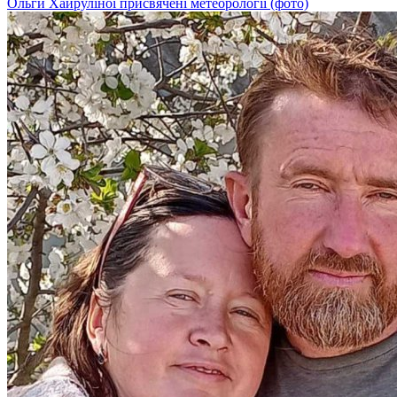
Ольги Хайруліної присвячені метеорології (фото)