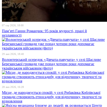
07 сер 2026, 18:00
Пам’яті Ганни Романчик: 95 років мудрості, праці й
незламності
29 лип 2026, 18:40
Волонтерський осередок «Дівчата-павучата» у селі Щасливе
Березанської громади уже понад чотири роки допомагає
українським військовим (фото)
28 лип 2026, 16:28
Місце, де народжується спокій: у селі Рибаківка Коблівської
громади створюють етносадибу для відпочинку, творчості та
відновлення