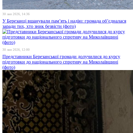
30 лип 2026, 14:36
У Березанці вшанували пам’ять і надію: громада об’єдналася
заради тих, хто зник безвісти (фото)
30 лип 2026, 12:00
Представники Березанської громади долучилися до курсу
підготовки до національного спротиву на Миколаївщині
(фото)