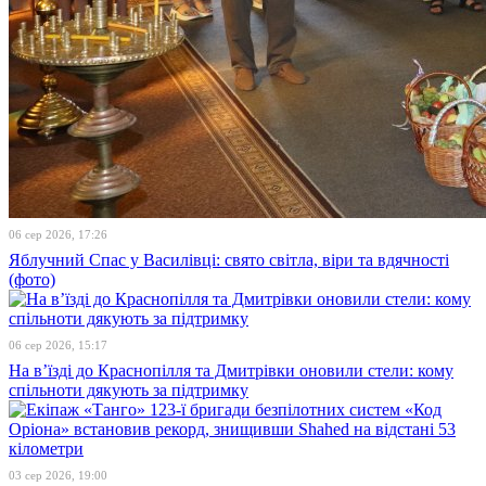
06 сер 2026, 17:26
Яблучний Спас у Василівці: свято світла, віри та вдячності
(фото)
06 сер 2026, 15:17
На в’їзді до Краснопілля та Дмитрівки оновили стели: кому
спільноти дякують за підтримку
03 сер 2026, 19:00