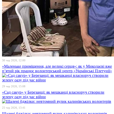
30 чер 2026, 12:00
«Маленьке приміщення, але великі серця»: як у Миколаєві вже
п’ятий рік працює волонтерський центр «Українські Плетунії»
29 чер 2026, 15:08
«Сад сакур» у Березанці: як мешканці власноруч створили
зелену оазу під час війни
25 чер 2026, 13:41
Шалені бджілки: невтомний вулик калинівських волонтерів