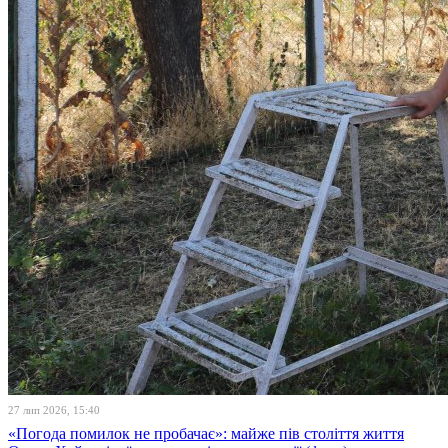
27 лип 2026, 15:40
«Погода помилок не пробачає»: майже пів століття життя