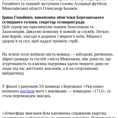
Гопайнич та перший заступник голови Асоціації футболу
Миколаївської області Олександр Балакін.
Ірина Гопайнич, виконуюча обов’язки Березанського
селищного голови, секретар селищної ради
Цей турнір ми присвячуємо нашим Захисникам та
Захисницям. Дякуємо кожному й кожній за службу. Легких
вам буднів, злагоди в родинах і мирного неба. Міцного
здоров’я та сил, щоб надалі тримати стрій.
На зелене поле вийшли шість команд — військові, рятівники,
збірні громади та гостей з міста Миколаєва, аби довести, що
згуртованість та взаємна підтримка здатні творити диво не
лише під час життєвих викликів, а й на спортивному
майданчику.
У фіналі з рахунком 3:0 команда з Березанки «Укр-нива»
впевнено
виграла
матч з земляками — командою «1715», та
стала переможцем змагань.
«Атмосфера змагання була наповнена справжнім азартом,
спортивною майстерністю та щирими емоціями. Переможці та