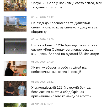
Яблучний Спас у Василівці: свято світла, віри
та вдячності (фото)
06 сер 2026, 15:17
На в’їзді до Краснопілля та Дмитрівки
оновили стели: кому спільноти дякують за
підтримку
03 сер 2026, 19:00
Екіпаж «Танго» 123-ї бригади безпілотних
систем «Код Оріона» встановив рекорд,
знищивши Shahed на відстані 53 кілометри
03 сер 2026, 17:00
Як влітку вберегти себе та дітей від
небезпечних кишкових інфекцій
03 сер 2026, 15:32
У миколаївській 123-й окремій бригаді
безпілотних систем «Код Оріона»
призначили нового командира (фото)
31 лип 2026, 15:34