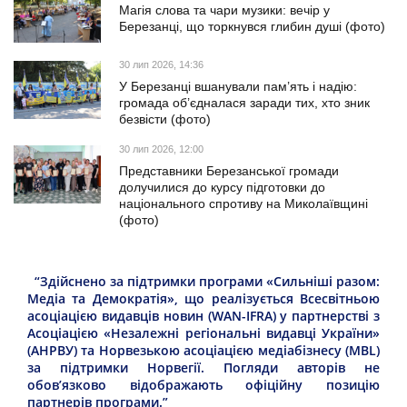
Магія слова та чари музики: вечір у
Березанці, що торкнувся глибин душі (фото)
30 лип 2026, 14:36
У Березанці вшанували пам’ять і надію:
громада об’єдналася заради тих, хто зник
безвісти (фото)
30 лип 2026, 12:00
Представники Березанської громади
долучилися до курсу підготовки до
національного спротиву на Миколаївщині
(фото)
“Здійснено за підтримки програми «Сильніші разом:
Медіа та Демократія», що реалізується Всесвітньою
асоціацією видавців новин (WAN-IFRA) у партнерстві з
Асоціацією «Незалежні регіональні видавці України»
(АНРВУ) та Норвезькою асоціацією медіабізнесу (MBL)
за підтримки Норвегії. Погляди авторів не
обов’язково відображають офіційну позицію
партнерів програми.”