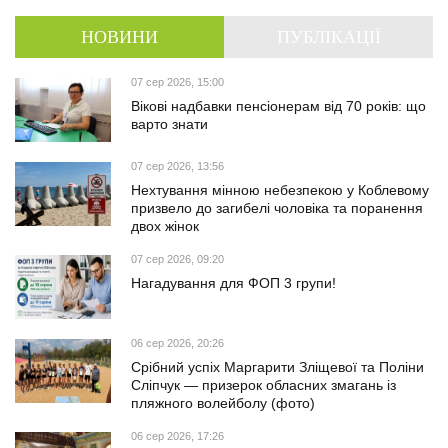
НОВИНИ
ПУБЛІКАЦІЇ
07 сер 2026, 15:00
Вікові надбавки пенсіонерам від 70 років: що
варто знати
07 сер 2026, 13:56
Нехтування мінною небезпекою у Коблевому
призвело до загибелі чоловіка та поранення
двох жінок
07 сер 2026, 09:20
Нагадування для ФОП 3 групи!
06 сер 2026, 20:26
Срібний успіх Маргарити Зліщевої та Поліни
Сліпчук — призерок обласних змагань із
пляжного волейболу (фото)
06 сер 2026, 17:26