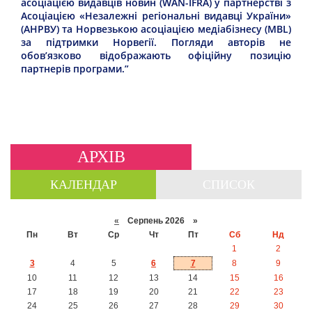
асоціацією видавців новин (WAN-IFRA) у партнерстві з
Асоціацією «Незалежні регіональні видавці України»
(АНРВУ) та Норвезькою асоціацією медіабізнесу (MBL)
за підтримки Норвегії. Погляди авторів не
обов’язково відображають офіційну позицію
партнерів програми.”
АРХІВ
КАЛЕНДАР
СПИСОК
«
Серпень 2026 »
Пн
Вт
Ср
Чт
Пт
Сб
Нд
1
2
3
4
5
6
7
8
9
10
11
12
13
14
15
16
17
18
19
20
21
22
23
24
25
26
27
28
29
30