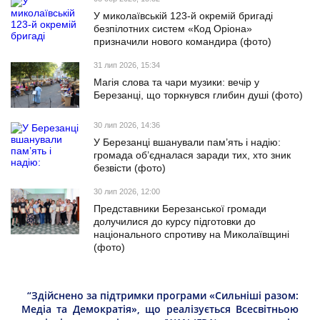
У миколаївській 123-й окремій бригаді
безпілотних систем «Код Оріона»
призначили нового командира (фото)
31 лип 2026, 15:34
Магія слова та чари музики: вечір у
Березанці, що торкнувся глибин душі (фото)
30 лип 2026, 14:36
У Березанці вшанували пам’ять і надію:
громада об’єдналася заради тих, хто зник
безвісти (фото)
30 лип 2026, 12:00
Представники Березанської громади
долучилися до курсу підготовки до
національного спротиву на Миколаївщині
(фото)
“Здійснено за підтримки програми «Сильніші разом:
Медіа та Демократія», що реалізується Всесвітньою