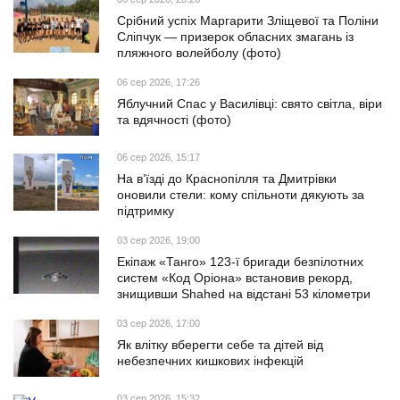
Срібний успіх Маргарити Зліщевої та Поліни
Сліпчук — призерок обласних змагань із
пляжного волейболу (фото)
06 сер 2026, 17:26
Яблучний Спас у Василівці: свято світла, віри
та вдячності (фото)
06 сер 2026, 15:17
На в’їзді до Краснопілля та Дмитрівки
оновили стели: кому спільноти дякують за
підтримку
03 сер 2026, 19:00
Екіпаж «Танго» 123-ї бригади безпілотних
систем «Код Оріона» встановив рекорд,
знищивши Shahed на відстані 53 кілометри
03 сер 2026, 17:00
Як влітку вберегти себе та дітей від
небезпечних кишкових інфекцій
03 сер 2026, 15:32