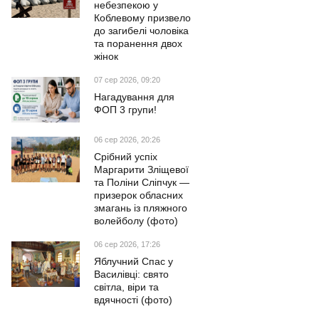
небезпекою у
Коблевому призвело
до загибелі чоловіка
та поранення двох
жінок
07 сер 2026, 09:20
Нагадування для
ФОП 3 групи!
06 сер 2026, 20:26
Срібний успіх
Маргарити Зліщевої
та Поліни Сліпчук —
призерок обласних
змагань із пляжного
волейболу (фото)
06 сер 2026, 17:26
Яблучний Спас у
Василівці: свято
світла, віри та
вдячності (фото)