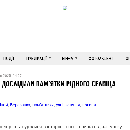
ПОДІЇ
ПУБЛІКАЦІЇ
ВІЙНА
ФОТОАКЦЕНТ
О
ня 2025, 14:27
Ю ДОСЛІДИЛИ ПАМ’ЯТКИ РІДНОГО СЕЛИЩА
іцей
,
Березанка
,
пам'ятники
,
учні
,
заняття
,
новини
о ліцею занурилися в історію свого селища під час уроку