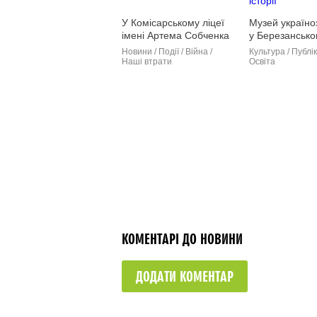
У Комісарському ліцеї
Музей україно
імені Артема Собченка
у Березансько
відкрили меморіальну
— це місце, д
Новини / Події / Війна /
Культура / Публіка
дошку (фото)
відчути себе 
Наші втрати
Освіта
історії
КОМЕНТАРІ ДО НОВИНИ
ДОДАТИ КОМЕНТАР