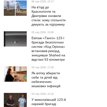
06 сер 2026, 15:17
На в’їзді до
Краснопілля та
Дмитрівки оновили
стели: кому спільноти
дякують за підтримку
03 сер 2026, 19:00
Екіпаж «Танго» 123-ї
бригади безпілотних
систем «Код Оріона»
встановив рекорд,
знищивши Shahed на
відстані 53 кілометри
03 сер 2026, 17:00
Як влітку вберегти
себе та дітей від
небезпечних
кишкових інфекцій
03 сер 2026, 15:32
У миколаївській 123-й
окремій бригаді