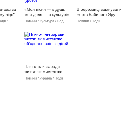
знавства
«Моя пісня — в душі,
В Березанці вшанували
му ліцеї
моя доля — в культурі»:
жертв Бабиного Яру
е можна
в Березанській громаді
(фото)
ції /
Новини / Культура / Події
Новини / Події
частинкою
відзначили День
працівників культури
(фото)
Пліч-о-пліч заради
життя: як мистецтво
об’єднало воїнів і дітей
Новини / Україна / Події