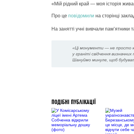
«Мій рідний край — моя історія жива: 
Про це
повідомили
на сторінці закла
На занятті учні вивчали пам’ятники т
«Ці монументи — не просто к
у граніті свідчення визначних 
Шануймо минуле, щоб будува
ПОДІБНІ ПУБЛІКАЦІЇ