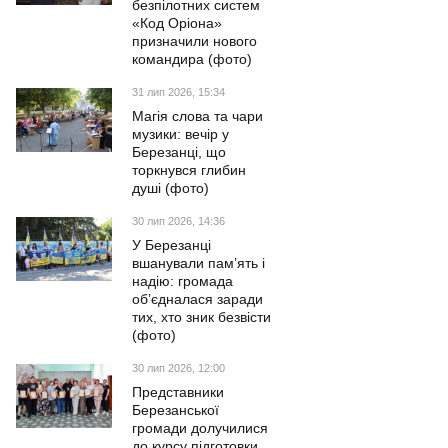
безпілотних систем
«Код Оріона»
призначили нового
командира (фото)
31 лип 2026, 15:34
Магія слова та чари
музики: вечір у
Березанці, що
торкнувся глибин
душі (фото)
30 лип 2026, 14:36
У Березанці
вшанували пам’ять і
надію: громада
об’єдналася заради
тих, хто зник безвісти
(фото)
30 лип 2026, 12:00
Представники
Березанської
громади долучилися
до курсу підготовки