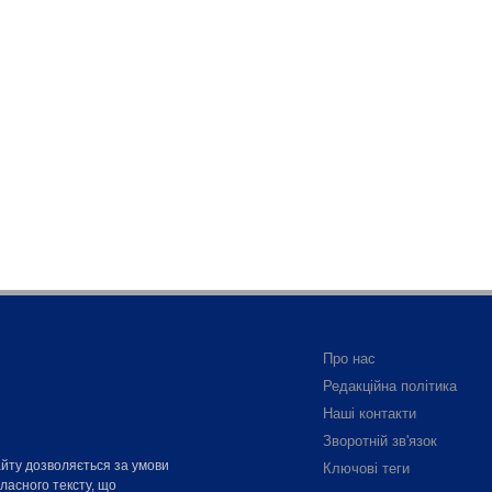
Про нас
Редакційна політика
Наші контакти
Зворотній зв'язок
айту дозволяється за умови
Ключові теги
власного тексту, що