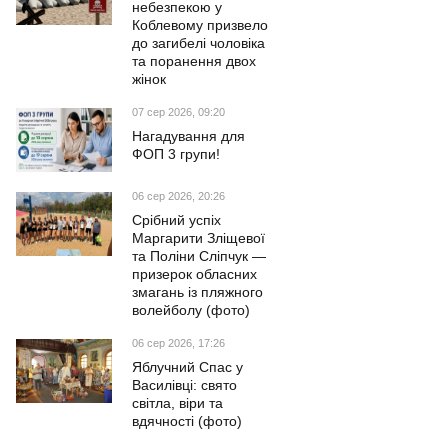
небезпекою у
Коблевому призвело
до загибелі чоловіка
та поранення двох
жінок
07 сер 2026, 09:20
Нагадування для
ФОП 3 групи!
06 сер 2026, 20:26
Срібний успіх
Маргарити Зліщевої
та Поліни Сліпчук —
призерок обласних
змагань із пляжного
волейболу (фото)
06 сер 2026, 17:26
Яблучний Спас у
Василівці: свято
світла, віри та
вдячності (фото)