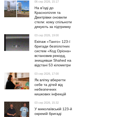
06 сер 2026, 15:17
На в’їзді до
Краснопілля та
Дмитрівки оновили
стели: кому спільноти
дякують за підтримку
03 сер 2026, 19:00
Екіпаж «Танго» 123-ї
бригади безпілотних
систем «Код Оріона»
встановив рекорд,
знищивши Shahed на
відстані 53 кілометри
03 сер 2026, 17:00
Як влітку вберегти
себе та дітей від
небезпечних
кишкових інфекцій
03 сер 2026, 15:32
У миколаївській 123-й
окремій бригаді