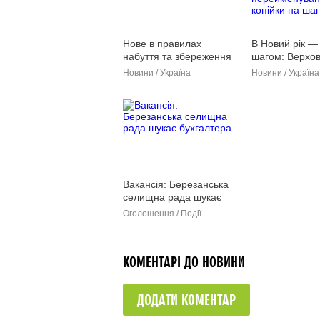
Нове в правилах
В Новий рік —
набуття та збереження
шагом: Верхо
громадянства України
підтримала
Новини / Україна
Новини / Україна 
перейменуван
копійки на шаг
Вакансія: Березанська
селищна рада шукає
бухгалтера
Оголошення / Події
КОМЕНТАРІ ДО НОВИНИ
ДОДАТИ КОМЕНТАР