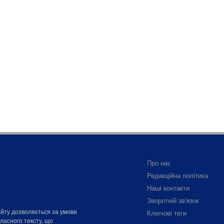
Про нас
Редакційна політика
Наші контакти
Зворотній зв'язок
айту дозволяється за умови
Ключові теги
власного тексту, що