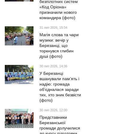
безпілотних систем
«Код Оріона»
призначили нового
командира (фото)
31 лип 2026, 15:34
Магія слова та чари
музики: вечір у
Березанці, що
торкнувся глибин
душі (фото)
30 лип 2026, 14:36
У Березанці
вшанували пам’ять і
надію: громада
об’єдналася заради
тих, хто зник безвісти
(фото)
30 лип 2026, 12:00
Представники
Березанської
громади долучилися
до курсу підготовки