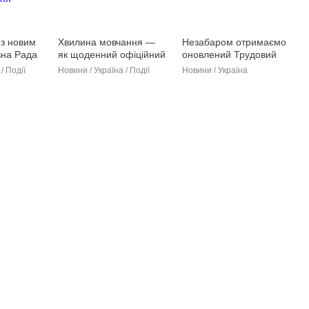
 з новим
Хвилина мовчання —
Незабаром отримаємо
вна Рада
як щоденний офіційний
оновлений Трудовий
захід в Україні
кодекс
/ Події
Новини / Україна / Події
Новини / Україна
ня