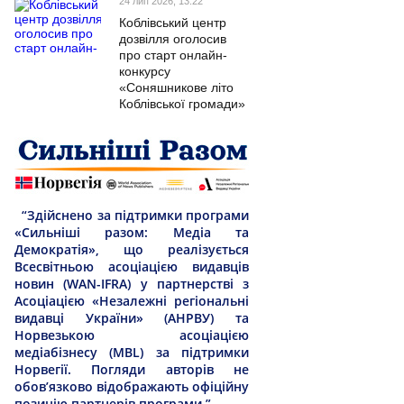
24 лип 2026, 13:22
Коблівський центр
дозвілля оголосив
про старт онлайн-
конкурсу
«Соняшникове літо
Коблівської громади»
“Здійснено за підтримки програми
«Сильніші разом: Медіа та
Демократія», що реалізується
Всесвітньою асоціацією видавців
новин (WAN-IFRA) у партнерстві з
Асоціацією «Незалежні регіональні
видавці України» (АНРВУ) та
Норвезькою асоціацією
медіабізнесу (MBL) за підтримки
Норвегії. Погляди авторів не
обов’язково відображають офіційну
позицію партнерів програми.”