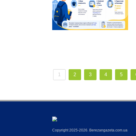
1
2
3
4
5
Copyright 2025-2026. Berezangazeta.com.ua