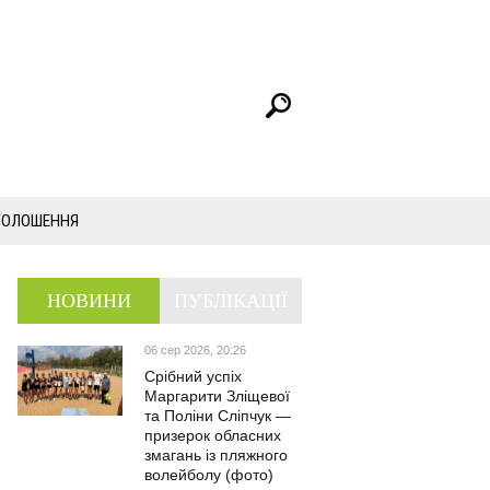
ГОЛОШЕННЯ
НОВИНИ
ПУБЛІКАЦІЇ
06 сер 2026, 20:26
Срібний успіх
Маргарити Зліщевої
та Поліни Сліпчук —
призерок обласних
змагань із пляжного
волейболу (фото)