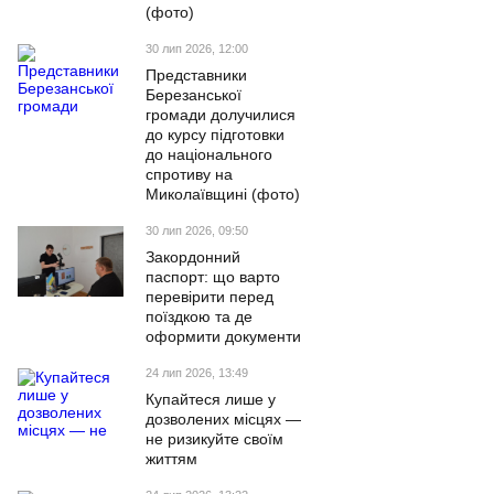
(фото)
30 лип 2026, 12:00
Представники
Березанської
громади долучилися
до курсу підготовки
до національного
спротиву на
Миколаївщині (фото)
30 лип 2026, 09:50
Закордонний
паспорт: що варто
перевірити перед
поїздкою та де
оформити документи
24 лип 2026, 13:49
Купайтеся лише у
дозволених місцях —
не ризикуйте своїм
життям