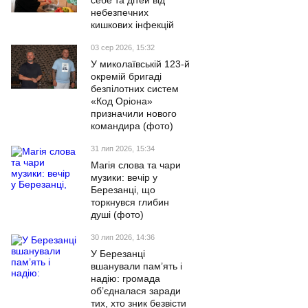
себе та дітей від
небезпечних
кишкових інфекцій
03 сер 2026, 15:32
У миколаївській 123-й
окремій бригаді
безпілотних систем
«Код Оріона»
призначили нового
командира (фото)
31 лип 2026, 15:34
Магія слова та чари
музики: вечір у
Березанці, що
торкнувся глибин
душі (фото)
30 лип 2026, 14:36
У Березанці
вшанували пам’ять і
надію: громада
об’єдналася заради
тих, хто зник безвісти