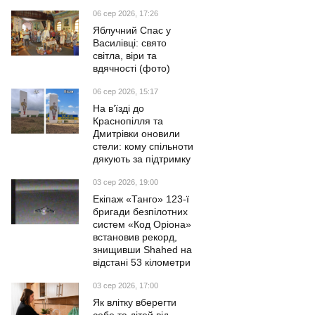
06 сер 2026, 17:26
Яблучний Спас у
Василівці: свято
світла, віри та
вдячності (фото)
06 сер 2026, 15:17
На в’їзді до
Краснопілля та
Дмитрівки оновили
стели: кому спільноти
дякують за підтримку
03 сер 2026, 19:00
Екіпаж «Танго» 123-ї
бригади безпілотних
систем «Код Оріона»
встановив рекорд,
знищивши Shahed на
відстані 53 кілометри
03 сер 2026, 17:00
Як влітку вберегти