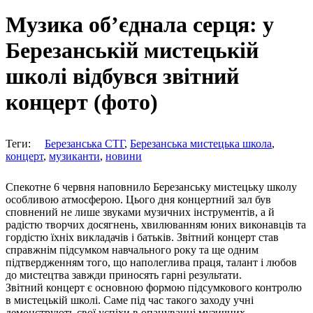
Музика об’єднала серця: у
Березанській мистецькій
школі відбувся звітний
концерт (фото)
Теги:
Березанська СТГ
,
Березанська мистецька школа
,
концерт
,
музиканти
,
новини
Спекотне 6 червня наповнило Березанську мистецьку школу
особливою атмосферою. Цього дня концертний зал був
сповнений не лише звуками музичних інструментів, а й
радістю творчих досягнень, хвилюванням юних виконавців та
гордістю їхніх викладачів і батьків. Звітний концерт став
справжнім підсумком навчального року та ще одним
підтвердженням того, що наполеглива праця, талант і любов
до мистецтва завжди приносять гарні результати.
Звітний концерт є основною формою підсумкового контролю
в мистецькій школі. Саме під час такого заходу учні
демонструють свої успіхи в опануванні музичних