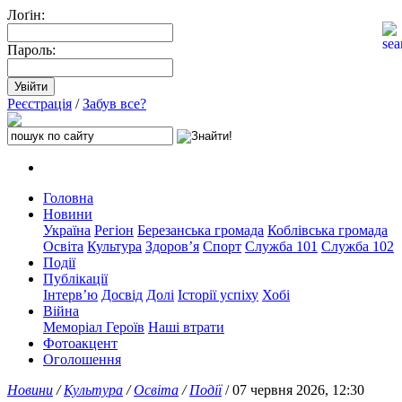
Лоґін:
Пароль:
Реєстрація
/
Забув все?
Головна
Новини
Україна
Регіон
Березанська громада
Коблівська громада
Освіта
Культура
Здоров’я
Спорт
Служба 101
Служба 102
Події
Публікації
Інтерв’ю
Досвід
Долі
Історії успіху
Хобі
Війна
Меморіал Героїв
Наші втрати
Фотоакцент
Оголошення
Новини
/
Культура
/
Освіта
/
Події
/ 07 червня 2026, 12:30