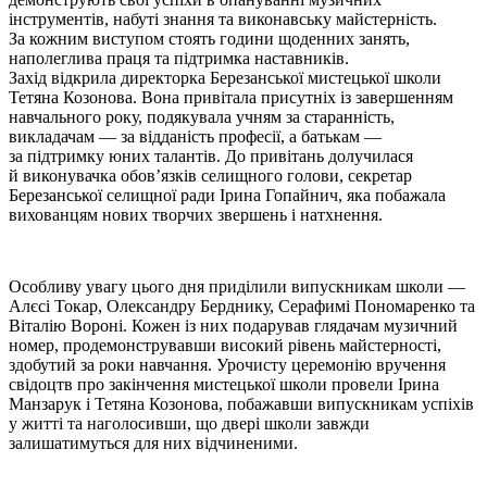
інструментів, набуті знання та виконавську майстерність.
За кожним виступом стоять години щоденних занять,
наполеглива праця та підтримка наставників.
Захід відкрила директорка Березанської мистецької школи
Тетяна Козонова. Вона привітала присутніх із завершенням
навчального року, подякувала учням за старанність,
викладачам — за відданість професії, а батькам —
за підтримку юних талантів. До привітань долучилася
й виконувачка обов’язків селищного голови, секретар
Березанської селищної ради Ірина Гопайнич, яка побажала
вихованцям нових творчих звершень і натхнення.
Особливу увагу цього дня приділили випускникам школи —
Алєсі Токар, Олександру Берднику, Серафимі Пономаренко та
Віталію Вороні. Кожен із них подарував глядачам музичний
номер, продемонструвавши високий рівень майстерності,
здобутий за роки навчання. Урочисту церемонію вручення
свідоцтв про закінчення мистецької школи провели Ірина
Манзарук і Тетяна Козонова, побажавши випускникам успіхів
у житті та наголосивши, що двері школи завжди
залишатимуться для них відчиненими.