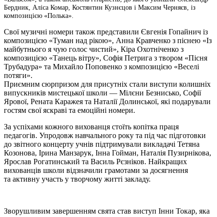
Бердник, Аліса Комар, Костянтин Кузнєцов і Максим Черняєв, із
композицією «Полька».
Свої музичні номери також представили Євгенія Гопайнич із
композицією «Туман над рікою», Анна Кравченко з піснею «Із
майбутнього я чую голос чистий», Кіра Охотніченко з
композицією «Танець вітру», Софія Петрига з твором «Пісня
Трубадура» та Михайло Поповенко з композицією «Веселі
потяги».
Приємним сюрпризом для присутніх стали виступи колишніх
випускників мистецької школи — Мілєни Безнисько, Софії
Ярової, Рената Каражея та Наталії Долинської, які подарували
гостям свої яскраві та емоційні номери.
За успіхами кожного вихованця стоїть копітка праця
педагогів. Упродовж навчального року та під час підготовки
до звітного концерту учнів підтримували викладачі Тетяна
Козонова, Ірина Манзарук, Інна Гойман, Наталія Пузирнікова,
Ярослав Рогатинський та Василь Рєзніков. Найкращих
вихованців школи відзначили грамотами за досягнення
та активну участь у творчому житті закладу.
Зворушливим завершенням свята став виступ Інни Токар, яка