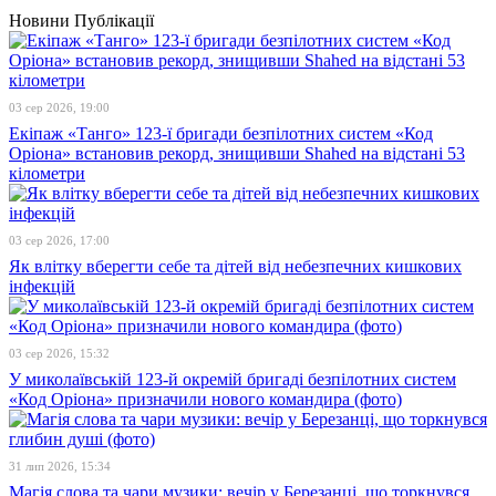
Новини
Публікації
03 сер 2026, 19:00
Екіпаж «Танго» 123-ї бригади безпілотних систем «Код
Оріона» встановив рекорд, знищивши Shahed на відстані 53
кілометри
03 сер 2026, 17:00
Як влітку вберегти себе та дітей від небезпечних кишкових
інфекцій
03 сер 2026, 15:32
У миколаївській 123-й окремій бригаді безпілотних систем
«Код Оріона» призначили нового командира (фото)
31 лип 2026, 15:34
Магія слова та чари музики: вечір у Березанці, що торкнувся