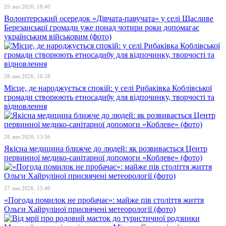
29 лип 2026, 18:40
Волонтерський осередок «Дівчата-павучата» у селі Щасливе
Березанської громади уже понад чотири роки допомагає
українським військовим (фото)
28 лип 2026, 16:28
Місце, де народжується спокій: у селі Рибаківка Коблівської
громади створюють етносадибу для відпочинку, творчості та
відновлення
28 лип 2026, 13:56
Якісна медицина ближче до людей: як розвивається Центр
первинної медико-санітарної допомоги «Коблеве» (фото)
27 лип 2026, 15:40
«Погода помилок не пробачає»: майже пів століття життя
Ольги Хайруліної присвячені метеорології (фото)