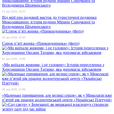
14 лип 2026, 16:55
Від мрії про родовий маєток до туристичної родзинки
Миколаївщини: історія родини Мірани Сорочкіної та
Володимира Шпачинського
10 лип 2026, 10:43
Сорок п’яті жнива «Прикордонника» (фото)
02 лип 2026, 13:00
«Ми виїхали живими, і це головне»: Історія переселенки з
Херсонщини Оксани Татарко, яка допомагає військовим
30 чер 2026, 12:00
«Маленьке приміщення, але великі серця»: як у Миколаєві вже
п’ятий рік працює волонтерський центр «Українські Плетунії»