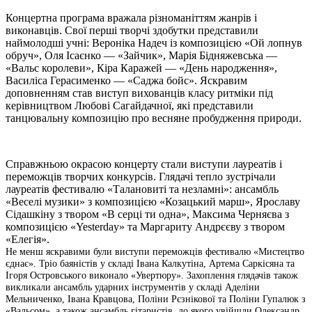
Концертна програма вражала різноманіттям жанрів і
виконавців. Свої перші творчі здобутки представили
наймолодші учні: Вероніка Надеч із композицією «Ой лопнув
обруч», Оля Ісаєнко — «Зайчик», Марія Бідняжевська —
«Вальс королеви», Кіра Каражей — «День народження»,
Василіса Герасименко — «Саджа бойс». Яскравим
доповненням став виступ вихованців класу ритміки під
керівництвом Любові Сагайдачної, які представили
танцювальну композицію про весняне пробудження природи.
Справжньою окрасою концерту стали виступи лауреатів і
переможців творчих конкурсів. Глядачі тепло зустрічали
лауреатів фестивалю «Талановиті та незламні»: ансамбль
«Веселі музики» з композицією «Козацький марш», Ярославу
Сідашкіну з твором «В серці ти одна», Максима Черняєва з
композицією «Yesterday» та Маргариту Андрєєву з твором
«Елегія».
Не менш яскравими були виступи переможців фестивалю «Мистецтво
єднає». Тріо баяністів у складі Івана Калкутіна, Артема Саркісяна та
Ігоря Островського виконало «Увертюру». Захоплення глядачів також
викликали ансамбль ударних інструментів у складі Аделіни
Мельниченко, Івана Кравцова, Поліни Рєзнікової та Поліни Гупалюк з
«Вальсом», а також ансамбль гітаристів, до якого увійшли Олександр