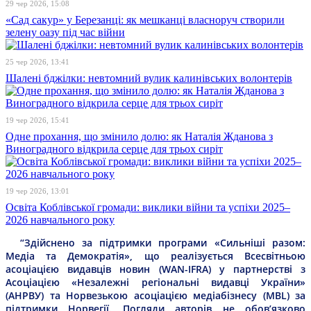
29 чер 2026, 15:08
«Сад сакур» у Березанці: як мешканці власноруч створили
зелену оазу під час війни
25 чер 2026, 13:41
Шалені бджілки: невтомний вулик калинівських волонтерів
19 чер 2026, 15:41
Одне прохання, що змінило долю: як Наталія Жданова з
Виноградного відкрила серце для трьох сиріт
19 чер 2026, 13:01
Освіта Коблівської громади: виклики війни та успіхи 2025–
2026 навчального року
“Здійснено за підтримки програми «Сильніші разом:
Медіа та Демократія», що реалізується Всесвітньою
асоціацією видавців новин (WAN-IFRA) у партнерстві з
Асоціацією «Незалежні регіональні видавці України»
(АНРВУ) та Норвезькою асоціацією медіабізнесу (MBL) за
підтримки Норвегії. Погляди авторів не обов’язково