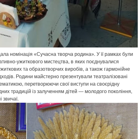
ала номінація «Сучасна творча родина». У її рамках були
ативно-ужиткового мистецтва, в яких поєднувалися
 ужиткових та образотворчих виробів, а також гармонійне
ідходів. Родини майстерно презентували театралізовані
 тематикою, перетворюючи свої виступи на своєрідну
них традицій із залученням дітей — молодого покоління,
 звичаї.