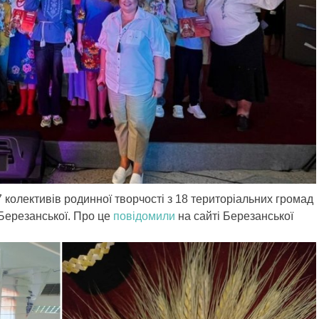
7 колективів родинної творчості з 18 територіальних громад
 Березанської. Про це
повідомили
на сайті Березанської