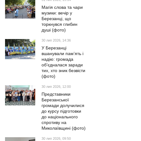
Магія слова та чари
музики: вечір у
Березанці, що
торкнувся глибин
душі (фото)
30 лип 2026, 14:36
У Березанці
вшанували пам’ять і
надію: громада
об’єдналася заради
тих, хто зник безвісти
(фото)
30 лип 2026, 12:00
Представники
Березанської
громади долучилися
до курсу підготовки
до національного
спротиву на
Миколаївщині (фото)
30 лип 2026, 09:50