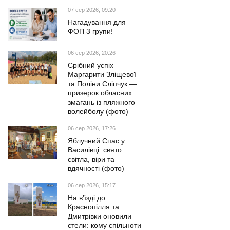
07 сер 2026, 09:20
Нагадування для
ФОП 3 групи!
06 сер 2026, 20:26
Срібний успіх
Маргарити Зліщевої
та Поліни Сліпчук —
призерок обласних
змагань із пляжного
волейболу (фото)
06 сер 2026, 17:26
Яблучний Спас у
Василівці: свято
світла, віри та
вдячності (фото)
06 сер 2026, 15:17
На в’їзді до
Краснопілля та
Дмитрівки оновили
стели: кому спільноти