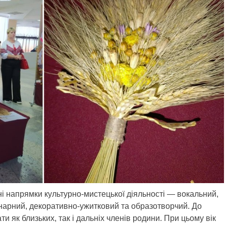
і напрямки культурно-мистецької діяльності — вокальний,
інарний, декоративно-ужитковий та образотворчий. До
и як близьких, так і дальніх членів родини. При цьому вік