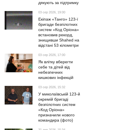
дякують за підтримку
03 сер 2026, 19:00
Екіпаж «Танго» 123-ї
бригади безпілотних
систем «Код Оріона»
встановив рекорд,
знищивши Shahed на
відстані 53 кілометри
03 сер 2026, 17:00
Як влітку вберегти
себе та дітей від
небезпечних
кишкових інфекцій
03 сер 2026, 15:32
У миколаївській 123-й
окремій бригаді
безпілотних систем
«Код Оріона»
призначили нового
командира (фото)
31 лип 2026, 15:34