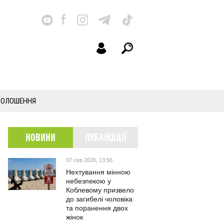
ГОЛОШЕННЯ
НОВИНИ
ПУБЛІКАЦІЇ
07 сер 2026, 13:56
Нехтування мінною
небезпекою у
Коблевому призвело
до загибелі чоловіка
та поранення двох
жінок