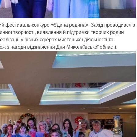
ий фестиваль-конкурс «Єдина родина». Захід проводився з
инної творчості, виявлення й підтримки творчих родин
алізації у різних сферах мистецької діяльності та
кож з нагоди відзначення Дня Миколаївської області.