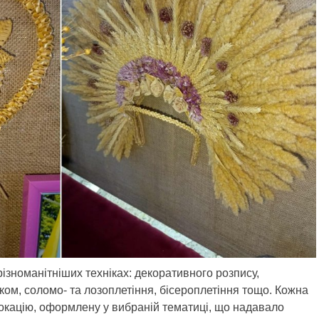
ізноманітніших техніках: декоративного розпису,
ком, соломо- та лозоплетіння, бісероплетіння тощо. Кожна
окацію, оформлену у вибраній тематиці, що надавало