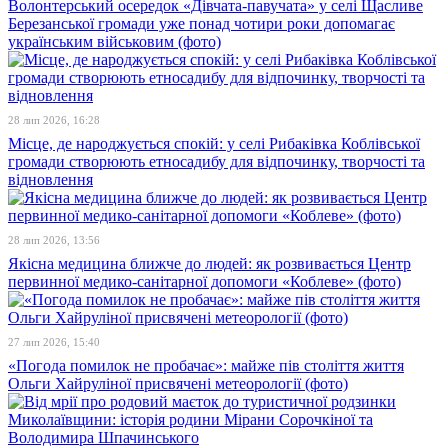
Волонтерський осередок «Дівчата-павучата» у селі Щасливе
Березанської громади уже понад чотири роки допомагає
українським військовим (фото)
28 лип 2026, 16:28
Місце, де народжується спокій: у селі Рибаківка Коблівської
громади створюють етносадибу для відпочинку, творчості та
відновлення
28 лип 2026, 13:56
Якісна медицина ближче до людей: як розвивається Центр
первинної медико-санітарної допомоги «Коблеве» (фото)
27 лип 2026, 15:40
«Погода помилок не пробачає»: майже пів століття життя
Ольги Хайруліної присвячені метеорології (фото)