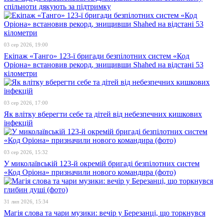
спільноти дякують за підтримку
03 сер 2026, 19:00
Екіпаж «Танго» 123-ї бригади безпілотних систем «Код
Оріона» встановив рекорд, знищивши Shahed на відстані 53
кілометри
03 сер 2026, 17:00
Як влітку вберегти себе та дітей від небезпечних кишкових
інфекцій
03 сер 2026, 15:32
У миколаївській 123-й окремій бригаді безпілотних систем
«Код Оріона» призначили нового командира (фото)
31 лип 2026, 15:34
Магія слова та чари музики: вечір у Березанці, що торкнувся