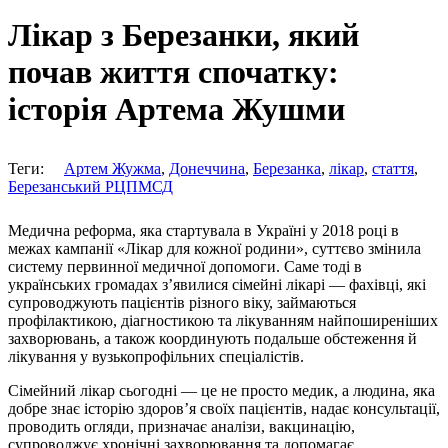
Лікар з Березанки, який
почав життя спочатку:
історія Артема Жушми
Теги:
Артем Жужма
,
Донеччина
,
Березанка
,
лікар
,
стаття
,
Березанський РЦПМСД
Медична реформа, яка стартувала в Україні у 2018 році в
межах кампанії «Лікар для кожної родини», суттєво змінила
систему первинної медичної допомоги. Саме тоді в
українських громадах з’явилися сімейні лікарі — фахівці, які
супроводжують пацієнтів різного віку, займаються
профілактикою, діагностикою та лікуванням найпоширеніших
захворювань, а також координують подальше обстеження й
лікування у вузькопрофільних спеціалістів.
Сімейний лікар сьогодні — це не просто медик, а людина, яка
добре знає історію здоров’я своїх пацієнтів, надає консультації,
проводить огляди, призначає аналізи, вакцинацію,
супроводжує хронічні захворювання та допомагає