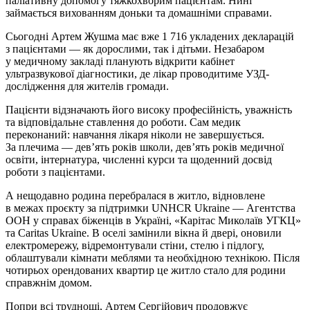
паліативну допомогу тяжкохворим пацієнтам. Нині
займається вихованням доньки та домашніми справами.
Сьогодні Артем Жушма має вже 1 716 укладених декларацій
з пацієнтами — як дорослими, так і дітьми. Незабаром
у медичному закладі планують відкрити кабінет
ультразвукової діагностики, де лікар проводитиме УЗД-
дослідження для жителів громади.
Пацієнти відзначають його високу професійність, уважність
та відповідальне ставлення до роботи. Сам медик
переконаний: навчання лікаря ніколи не завершується.
За плечима — дев’ять років школи, дев’ять років медичної
освіти, інтернатура, численні курси та щоденний досвід
роботи з пацієнтами.
А нещодавно родина перебралася в житло, відновлене
в межах проєкту за підтримки UNHCR Ukraine — Агентства
ООН у справах біженців в Україні, «Карітас Миколаїв УГКЦ»
та Caritas Ukraine. В оселі замінили вікна й двері, оновили
електромережу, відремонтували стіни, стелю і підлогу,
облаштували кімнати меблями та необхідною технікою. Після
чотирьох орендованих квартир це житло стало для родини
справжнім домом.
Попри всі труднощі, Артем Сергійович продовжує