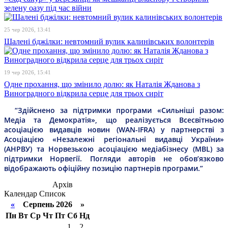
зелену оазу під час війни
25 чер 2026, 13:41
Шалені бджілки: невтомний вулик калинівських волонтерів
19 чер 2026, 15:41
Одне прохання, що змінило долю: як Наталія Жданова з
Виноградного відкрила серце для трьох сиріт
“Здійснено за підтримки програми «Сильніші разом:
Медіа та Демократія», що реалізується Всесвітньою
асоціацією видавців новин (WAN-IFRA) у партнерстві з
Асоціацією «Незалежні регіональні видавці України»
(АНРВУ) та Норвезькою асоціацією медіабізнесу (MBL) за
підтримки Норвегії. Погляди авторів не обов’язково
відображають офіційну позицію партнерів програми.”
Архів
Календар
Список
«
Серпень 2026 »
Пн
Вт
Ср
Чт
Пт
Сб
Нд
1
2