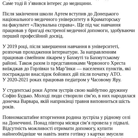
Саме тоді й з’явився інтерес до медицини.
Після закінчення школи Артем вступив до Донецького
національного медичного університету в Краматорську
на факультет «Лікувальна справа». Ще під час навчання
працював у бригаді екстреної медичної допомоги, здобуваючи
перший професійний досвід.
У 2019 році, після завершення навчання в університеті,
розпочав проходження інтернатури. За направленням
працював сімейним лікарем у Бахмуті та Бахмутському
районі. Також разом із представниками Червоного Хреста
виїжджав до Горлівки та Мар’їнки — населених пунктів, які
постраждали внаслідок бойових дій після початку АТО.
У 2020-2021 роках працював педіатром у Часовому Яру.
У студентські роки Артем зустрів свою майбутню дружину
Софію Будько. Молоді люди створили сім’ю, в них народилася
донечка Варвара, якій наприкінці травня виповниться шість
років.
Повномасштабне вторгнення родина зустріла у рідному селі
на Донеччині. Понад півтора місяця сім’я провела у підвалі.
Відсутність можливості отримати допомогу, купити
найнеобхідніше чи навіть зняти готівку з картки змусили