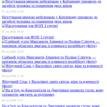
07 сер 2026, 13:56
Нехтування мінною небезпекою у Коблевому призвело до
загибелі чоловіка та поранення двох жінок
07 сер 2026, 09:20
Нагадування для ФОП 3 групи!
06 сер 2026, 20:26
Срібний успіх Маргарити Зліщевої та Поліни Сліпчук —
призерок обласних змагань із пляжного волейболу (фото)
06 сер 2026, 17:26
Яблучний Спас у Василівці: свято світла, віри та вдячності
(фото)
06 сер 2026, 15:17
На в’їзді до Краснопілля та Дмитрівки оновили стели: кому