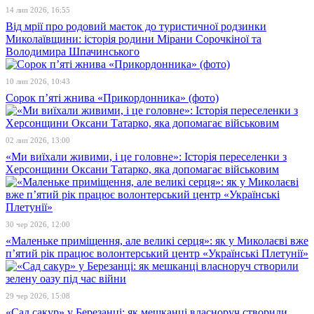
14 лип 2026, 16:55
Від мрії про родовий маєток до туристичної родзинки
Миколаївщини: історія родини Мірани Сорочкіної та
Володимира Шпачинського
10 лип 2026, 10:43
Сорок п’яті жнива «Прикордонника» (фото)
02 лип 2026, 13:00
«Ми виїхали живими, і це головне»: Історія переселенки з
Херсонщини Оксани Татарко, яка допомагає військовим
30 чер 2026, 12:00
«Маленьке приміщення, але великі серця»: як у Миколаєві вже
п’ятий рік працює волонтерський центр «Українські Плетунії»
29 чер 2026, 15:08
«Сад сакур» у Березанці: як мешканці власноруч створили