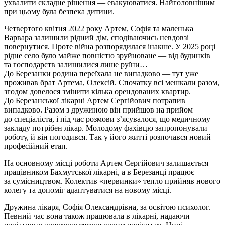
ухвалити складне рішення — евакуюватися. Найголовнішим
при цьому була безпека дитини.
Четвертого квітня 2022 року Артем, Софія та маленька
Варвара залишили рідний дім, сподіваючись невдовзі
повернутися. Проте війна розпорядилася інакше. У 2025 році
рідне село було майже повністю зруйноване — від будинків
та господарств залишилися лише руїни…
До Березанки родина переїхала не випадково — тут уже
проживав брат Артема, Олексій. Спочатку всі мешкали разом,
згодом довелося змінити кілька орендованих квартир.
До Березанської лікарні Артем Сергійович потрапив
випадково. Разом з дружиною він прийшов на прийом
до спеціаліста, і під час розмови з’ясувалося, що медичному
закладу потрібен лікар. Молодому фахівцю запропонували
роботу, й він погодився. Так у його житті розпочався новий
професійний етап.
На основному місці роботи Артем Сергійович залишається
працівником Бахмутської лікарні, а в Березанці працює
за сумісництвом. Колектив «первинки» тепло прийняв нового
колегу та допоміг адаптуватися на новому місці.
Дружина лікаря, Софія Олександрівна, за освітою психолог.
Певний час вона також працювала в лікарні, надаючи