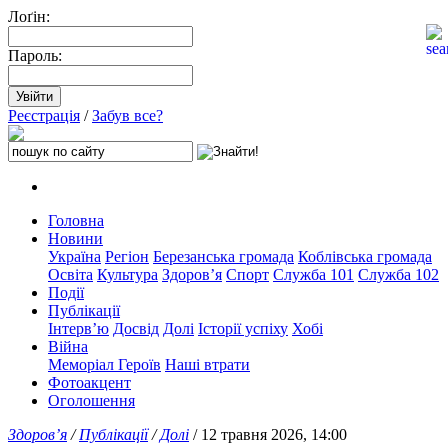
Лоґін:
Пароль:
Реєстрація
/
Забув все?
Головна
Новини
Україна
Регіон
Березанська громада
Коблівська громада
Освіта
Культура
Здоров’я
Спорт
Служба 101
Служба 102
Події
Публікації
Інтерв’ю
Досвід
Долі
Історії успіху
Хобі
Війна
Меморіал Героїв
Наші втрати
Фотоакцент
Оголошення
Здоров’я
/
Публікації
/
Долі
/ 12 травня 2026, 14:00