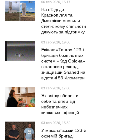
06 сер 2026, 15:17
На в’їзді до
Краснопілля та
Дмитрівки оновили
стели: кому спільноти
дякують за підтримку
03 сер 2026, 19:00
Екіпаж «Танго» 123-ї
бригади безпілотних
систем «Код Оріона»
встановив рекорд,
знищивши Shahed на
відстані 53 кілометри
03 сер 2026, 17:00
Як влітку вберегти
себе та дітей від
небезпечних
кишкових інфекцій
03 сер 2026, 15:32
У миколаївській 123-й
окремій бригаді