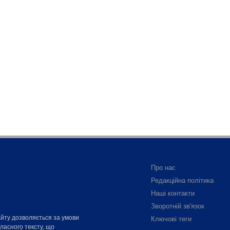
Про нас
Редакційна політика
Наші контакти
Зворотній зв'язок
айту дозволяється за умови
Ключові теги
власного тексту, що