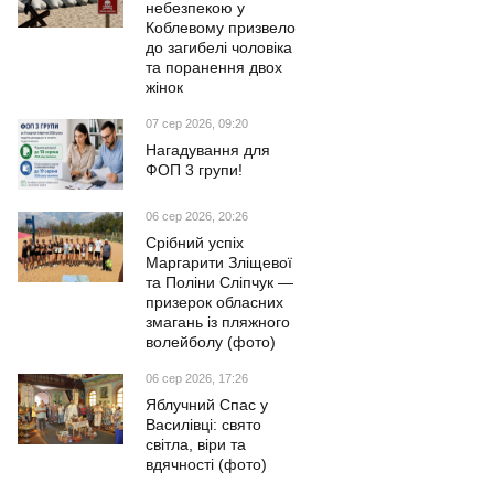
небезпекою у
Коблевому призвело
до загибелі чоловіка
та поранення двох
жінок
07 сер 2026, 09:20
Нагадування для
ФОП 3 групи!
06 сер 2026, 20:26
Срібний успіх
Маргарити Зліщевої
та Поліни Сліпчук —
призерок обласних
змагань із пляжного
волейболу (фото)
06 сер 2026, 17:26
Яблучний Спас у
Василівці: свято
світла, віри та
вдячності (фото)