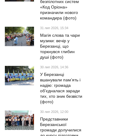
безпілотних систем
«Код Оріона»
призначили нового
командира (фото)
31 лип 2026, 15:34
Магія слова та чари
музики: вечір у
Березанці, що
торкнувся глибин
душі (фото)
30 лип 2026, 14:36
У Березанці
вшанували пам’ять і
надію: громада
об’єдналася заради
тих, хто зник безвісти
(фото)
30 лип 2026, 12:00
Представники
Березанської
громади долучилися
до курсу підготовки