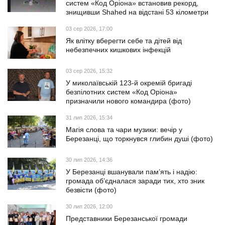
систем «Код Оріона» встановив рекорд,
знищивши Shahed на відстані 53 кілометри
03 сер 2026, 17:00
Як влітку вберегти себе та дітей від
небезпечних кишкових інфекцій
03 сер 2026, 15:32
У миколаївській 123-й окремій бригаді
безпілотних систем «Код Оріона»
призначили нового командира (фото)
31 лип 2026, 15:34
Магія слова та чари музики: вечір у
Березанці, що торкнувся глибин душі (фото)
30 лип 2026, 14:36
У Березанці вшанували пам’ять і надію:
громада об’єдналася заради тих, хто зник
безвісти (фото)
30 лип 2026, 12:00
Представники Березанської громади