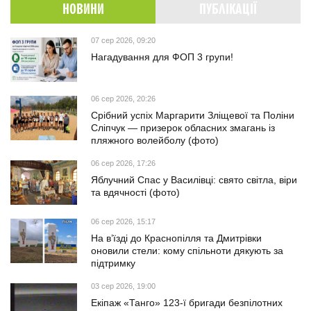
НОВИНИ
ПУБЛІКАЦІЇ
07 сер 2026, 09:20
Нагадування для ФОП 3 групи!
06 сер 2026, 20:26
Срібний успіх Маргарити Зліщевої та Поліни
Сліпчук — призерок обласних змагань із
пляжного волейболу (фото)
06 сер 2026, 17:26
Яблучний Спас у Василівці: свято світла, віри
та вдячності (фото)
06 сер 2026, 15:17
На в’їзді до Краснопілля та Дмитрівки
оновили стели: кому спільноти дякують за
підтримку
03 сер 2026, 19:00
Екіпаж «Танго» 123-ї бригади безпілотних