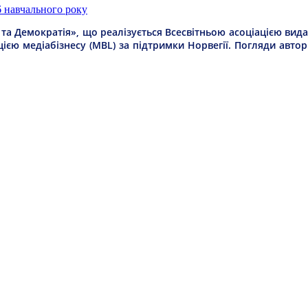
6 навчального року
а Демократія», що реалізується Всесвітньою асоціацією видав
цією медіабізнесу (MBL) за підтримки Норвегії. Погляди авто