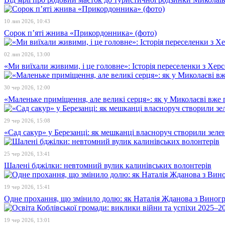
10 лип 2026, 10:43
Сорок п’яті жнива «Прикордонника» (фото)
02 лип 2026, 13:00
«Ми виїхали живими, і це головне»: Історія переселенки з Хе
30 чер 2026, 12:00
«Маленьке приміщення, але великі серця»: як у Миколаєві вже 
29 чер 2026, 15:08
«Сад сакур» у Березанці: як мешканці власноруч створили зелен
25 чер 2026, 13:41
Шалені бджілки: невтомний вулик калинівських волонтерів
19 чер 2026, 15:41
Одне прохання, що змінило долю: як Наталія Жданова з Виногра
19 чер 2026, 13:01