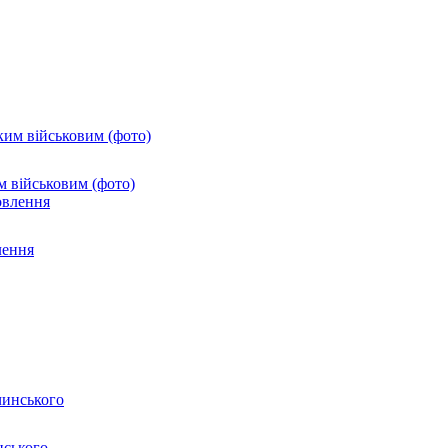
м військовим (фото)
лення
нського