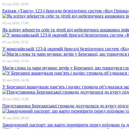
03 сер 2026, 19:00
Екіпаж «Танго» 123-ї бригади безпілотних систем «Код Оріона»
03 сер 2026, 17:00
Як влітку вберегти себе та дітей від небезпечних кишкових інф
03 сер 2026, 15:32
У миколаївській 123-й окремій бригаді безпілотних систем «К
31 лип 2026, 15:34
Магія слова та чари музики: вечір у Березанці, що торкнувся гл
30 лип 2026, 14:36
У Березанці вшанували пам’ять і надію: громада об’єдналася зар
30 лип 2026, 12:00
Представники Березанської громади долучилися до курсу підго
30 лип 2026, 09:50
Закордонний паспорт: що варто перевірити перед поїздкою та 