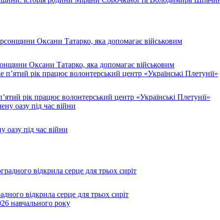
рсонщини Оксани Татарко, яка допомагає військовим
п’ятий рік працює волонтерський центр «Українські Плетунії»
у оазу під час війни
дного відкрила серце для трьох сиріт