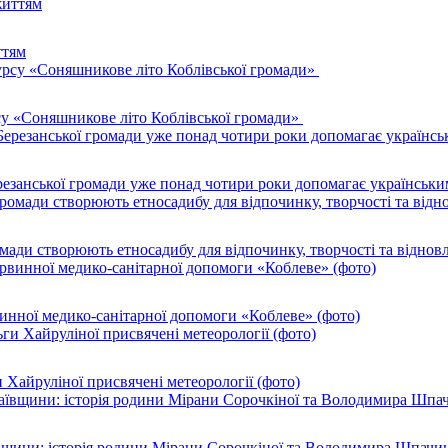
ттям
су «Соняшникове літо Коблівської громади»
резанської громади уже понад чотири роки допомагає українськи
ромади створюють етносадибу для відпочинку, творчості та віднов
инної медико-санітарної допомоги «Коблеве» (фото)
 Хайруліної присвячені метеорології (фото)
ївщини: історія родини Мірани Сорочкіної та Володимира Шпачи