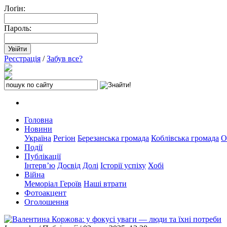
Лоґін:
Пароль:
Реєстрація
/
Забув все?
Головна
Новини
Україна
Регіон
Березанська громада
Коблівська громада
О
Події
Публікації
Інтерв’ю
Досвід
Долі
Історії успіху
Хобі
Війна
Меморіал Героїв
Наші втрати
Фотоакцент
Оголошення