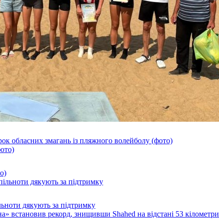
ок обласних змагань із пляжного волейболу (фото)
о)
ільноти дякують за підтримку