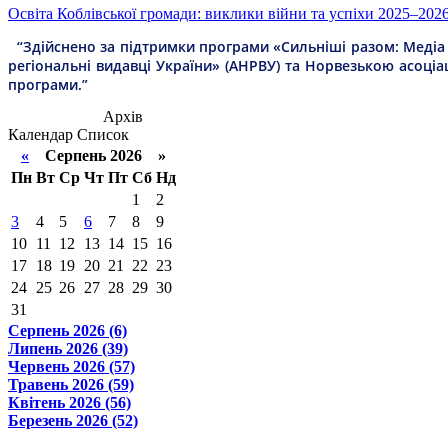
Освіта Коблівської громади: виклики війни та успіхи 2025–202
“Здійснено за підтримки програми «Сильніші разом: Медіа т
регіональні видавці України» (АНРВУ) та Норвезькою асоціа
програми.”
Архів
Календар
Список
«
Серпень 2026 »
Пн
Вт
Ср
Чт
Пт
Сб
Нд
1
2
3
4
5
6
7
8
9
10
11
12
13
14
15
16
17
18
19
20
21
22
23
24
25
26
27
28
29
30
31
Серпень 2026 (6)
Липень 2026 (39)
Червень 2026 (57)
Травень 2026 (59)
Квітень 2026 (56)
Березень 2026 (52)