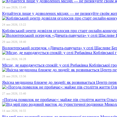
24 лип 2026, 13:49
Купайтеся лише у дозволених місцях — не ризикуйте своїм жи
24 лип 2026, 13:22
Коблівський центр дозвілля оголосив про старт онлайн-конкур
29 лип 2026, 18:40
Волонтерський осередок «Дівчата-павучата» у селі Щасливе Бе
28 лип 2026, 16:28
Місце, де народжується спокій: у селі Рибаківка Коблівської г
28 лип 2026, 13:56
Якісна медицина ближче до людей: як розвивається Центр перв
27 лип 2026, 15:40
«Погода помилок не пробачає»: майже пів століття життя Ольги
14 лип 2026, 16:55
Від мрії про родовий маєток до туристичної родзинки Микола