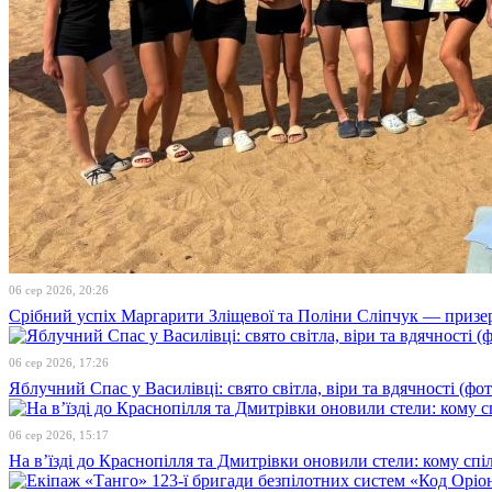
06 сер 2026, 20:26
Срібний успіх Маргарити Зліщевої та Поліни Сліпчук — призер
06 сер 2026, 17:26
Яблучний Спас у Василівці: свято світла, віри та вдячності (фот
06 сер 2026, 15:17
На в’їзді до Краснопілля та Дмитрівки оновили стели: кому сп