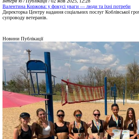
Інтерв’ю / Публікації
/ 02 жов 2025, 12:28
Валентина Коржова: у фокусі уваги — люди та їхні потреби
Директорка Центру надання соціальних послуг Коблівської гро
супроводу ветеранів.
Новини
Публікації