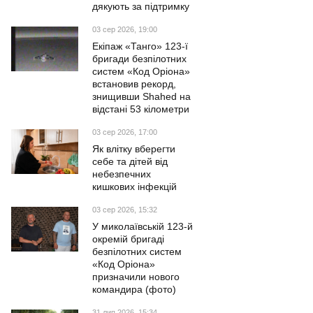
дякують за підтримку
03 сер 2026, 19:00
Екіпаж «Танго» 123-ї
бригади безпілотних
систем «Код Оріона»
встановив рекорд,
знищивши Shahed на
відстані 53 кілометри
03 сер 2026, 17:00
Як влітку вберегти
себе та дітей від
небезпечних
кишкових інфекцій
03 сер 2026, 15:32
У миколаївській 123-й
окремій бригаді
безпілотних систем
«Код Оріона»
призначили нового
командира (фото)
31 лип 2026, 15:34