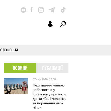
ГОЛОШЕННЯ
НОВИНИ
ПУБЛІКАЦІЇ
07 сер 2026, 13:56
Нехтування мінною
небезпекою у
Коблевому призвело
до загибелі чоловіка
та поранення двох
жінок