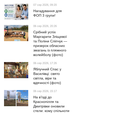
07 сер 2026, 09:20
Нагадування для
ФОП 3 групи!
06 сер 2026, 20:26
Срібний успіх
Маргарити Зліщевої
та Поліни Сліпчук —
призерок обласних
змагань із пляжного
волейболу (фото)
06 сер 2026, 17:26
Яблучний Спас у
Василівці: свято
світла, віри та
вдячності (фото)
06 сер 2026, 15:17
На в’їзді до
Краснопілля та
Дмитрівки оновили
стели: кому спільноти