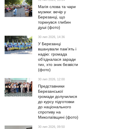
Магія слова та чари
музики: вечір у
Березанці, що
торкнувся глибин
душі (фото)
30 лип 2026, 14:36
У Березанці
вшанували пам’ять і
надію: громада
об’єдналася заради
тих, хто зник безвісти
(фото)
30 лип 2026, 12:00
Представники
Березанської
громади долучилися
до курсу підготовки
до національного
спротиву на
Миколаївщині (фото)
30 лип 2026, 09:50