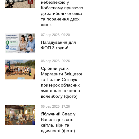
небезпекою у
Коблевому призвело
до загибелі чоловіка
та поранення двох
жінок
07 сер 2026, 09:20
Нагадування для
ФОП 3 групи!
06 сер 2026, 20:26
Срібний успіх
Маргарити Зліщевої
та Поліни Сліпчук —
призерок обласних
змагань із пляжного
волейболу (фото)
06 сер 2026, 17:26
Яблучний Спас у
Василівці: свято
світла, віри та
вдячності (фото)