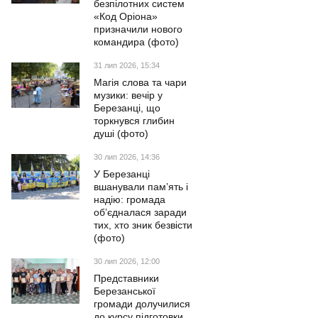
безпілотних систем
«Код Оріона»
призначили нового
командира (фото)
31 лип 2026, 15:34
Магія слова та чари
музики: вечір у
Березанці, що
торкнувся глибин
душі (фото)
30 лип 2026, 14:36
У Березанці
вшанували пам’ять і
надію: громада
об’єдналася заради
тих, хто зник безвісти
(фото)
30 лип 2026, 12:00
Представники
Березанської
громади долучилися
до курсу підготовки