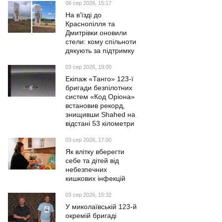
06 сер 2026, 15:17
На в’їзді до
Краснопілля та
Дмитрівки оновили
стели: кому спільноти
дякують за підтримку
03 сер 2026, 19:00
Екіпаж «Танго» 123-ї
бригади безпілотних
систем «Код Оріона»
встановив рекорд,
знищивши Shahed на
відстані 53 кілометри
03 сер 2026, 17:00
Як влітку вберегти
себе та дітей від
небезпечних
кишкових інфекцій
03 сер 2026, 15:32
У миколаївській 123-й
окремій бригаді