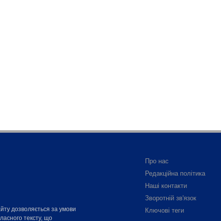
Про нас
Редакційна політика
Наші контакти
Зворотній зв'язок
айту дозволяється за умови
Ключові теги
власного тексту, що