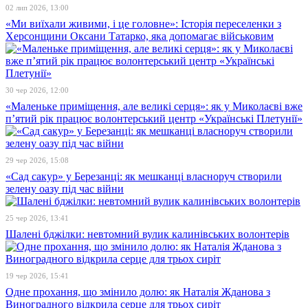
02 лип 2026, 13:00
«Ми виїхали живими, і це головне»: Історія переселенки з
Херсонщини Оксани Татарко, яка допомагає військовим
30 чер 2026, 12:00
«Маленьке приміщення, але великі серця»: як у Миколаєві вже
п’ятий рік працює волонтерський центр «Українські Плетунії»
29 чер 2026, 15:08
«Сад сакур» у Березанці: як мешканці власноруч створили
зелену оазу під час війни
25 чер 2026, 13:41
Шалені бджілки: невтомний вулик калинівських волонтерів
19 чер 2026, 15:41
Одне прохання, що змінило долю: як Наталія Жданова з
Виноградного відкрила серце для трьох сиріт