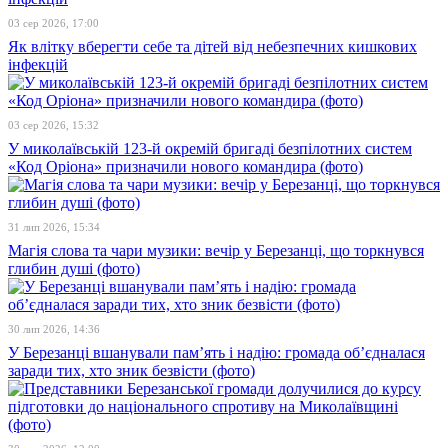
03 сер 2026, 17:00
Як влітку вберегти себе та дітей від небезпечних кишкових
інфекцій
03 сер 2026, 15:32
У миколаївській 123-й окремій бригаді безпілотних систем
«Код Оріона» призначили нового командира (фото)
31 лип 2026, 15:34
Магія слова та чари музики: вечір у Березанці, що торкнувся
глибин душі (фото)
30 лип 2026, 14:36
У Березанці вшанували пам’ять і надію: громада об’єдналася
заради тих, хто зник безвісти (фото)