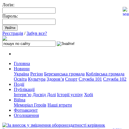
Лоґін:
Пароль:
Реєстрація
/
Забув все?
Головна
Новини
Україна
Регіон
Березанська громада
Коблівська громада
Освіта
Культура
Здоров’я
Спорт
Служба 101
Служба 102
Події
Публікації
Інтерв’ю
Досвід
Долі
Історії успіху
Хобі
Війна
Меморіал Героїв
Наші втрати
Фотоакцент
Оголошення