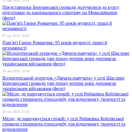
30 лип 2026, 12:00
Представники Березанської громади долучилися до курсу
підготовки до національного спротиву на Миколаївщині
(фото)
07 сер 2026, 18:00
Пам’яті Ганни Романчик: 95 років мудрості, праці й
незламності
29 лип 2026, 18:40
Волонтерський осередок «Дівчата-павучата» у селі Щасливе
Березанської громади уже понад чотири роки допомагає
українським військовим (фото)
28 лип 2026, 16:28
Місце, де народжується спокій: у селі Рибаківка Коблівської
громади створюють етносадибу для відпочинку, творчості та
відновлення