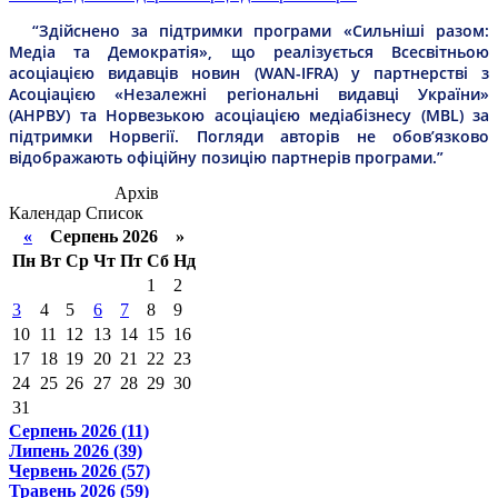
“Здійснено за підтримки програми «Сильніші разом:
Медіа та Демократія», що реалізується Всесвітньою
асоціацією видавців новин (WAN-IFRA) у партнерстві з
Асоціацією «Незалежні регіональні видавці України»
(АНРВУ) та Норвезькою асоціацією медіабізнесу (MBL) за
підтримки Норвегії. Погляди авторів не обов’язково
відображають офіційну позицію партнерів програми.”
Архів
Календар
Список
«
Серпень 2026 »
Пн
Вт
Ср
Чт
Пт
Сб
Нд
1
2
3
4
5
6
7
8
9
10
11
12
13
14
15
16
17
18
19
20
21
22
23
24
25
26
27
28
29
30
31
Серпень 2026 (11)
Липень 2026 (39)
Червень 2026 (57)
Травень 2026 (59)