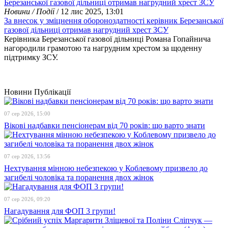
Новини / Події
/ 12 лис 2025, 13:01
За внесок у зміцнення обороноздатності керівник Березанської
газової дільниці отримав нагрудний хрест ЗСУ
Керівника Березанської газової дільниці Романа Гопайнича
нагородили грамотою та нагрудним хрестом за щоденну
підтримку ЗСУ.
Новини
Публікації
07 сер 2026, 15:00
Вікові надбавки пенсіонерам від 70 років: що варто знати
07 сер 2026, 13:56
Нехтування мінною небезпекою у Коблевому призвело до
загибелі чоловіка та поранення двох жінок
07 сер 2026, 09:20
Нагадування для ФОП 3 групи!