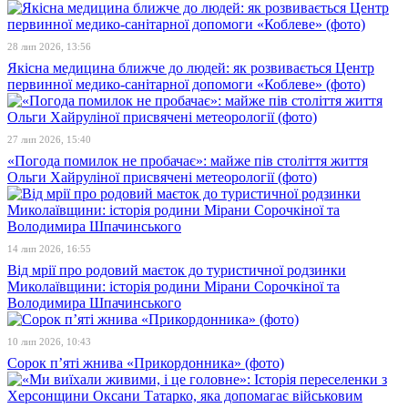
28 лип 2026, 13:56
Якісна медицина ближче до людей: як розвивається Центр
первинної медико-санітарної допомоги «Коблеве» (фото)
27 лип 2026, 15:40
«Погода помилок не пробачає»: майже пів століття життя
Ольги Хайруліної присвячені метеорології (фото)
14 лип 2026, 16:55
Від мрії про родовий маєток до туристичної родзинки
Миколаївщини: історія родини Мірани Сорочкіної та
Володимира Шпачинського
10 лип 2026, 10:43
Сорок п’яті жнива «Прикордонника» (фото)