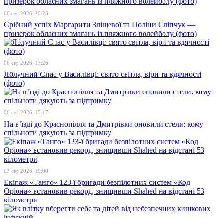
06 сер 2026, 20:26
Срібний успіх Маргарити Зліщевої та Поліни Сліпчук —
призерок обласних змагань із пляжного волейболу (фото)
06 сер 2026, 17:26
Яблучний Спас у Василівці: свято світла, віри та вдячності
(фото)
06 сер 2026, 15:17
На в’їзді до Краснопілля та Дмитрівки оновили стели: кому
спільноти дякують за підтримку
03 сер 2026, 19:00
Екіпаж «Танго» 123-ї бригади безпілотних систем «Код
Оріона» встановив рекорд, знищивши Shahed на відстані 53
кілометри