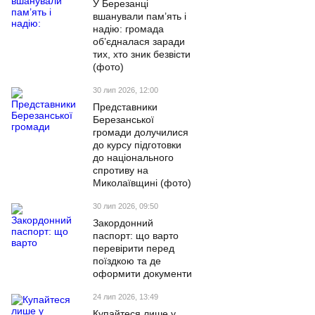
У Березанці
вшанували пам’ять і
надію: громада
об’єдналася заради
тих, хто зник безвісти
(фото)
30 лип 2026, 12:00
Представники
Березанської
громади долучилися
до курсу підготовки
до національного
спротиву на
Миколаївщині (фото)
30 лип 2026, 09:50
Закордонний
паспорт: що варто
перевірити перед
поїздкою та де
оформити документи
24 лип 2026, 13:49
Купайтеся лише у