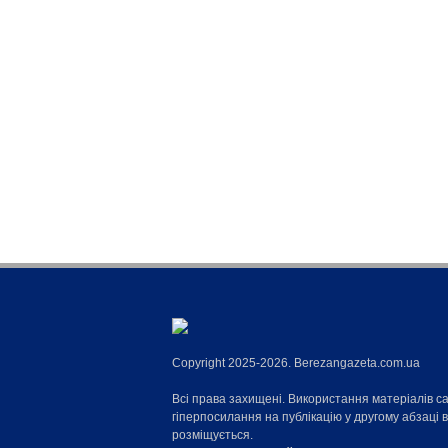
Copyright 2025-2026. Berezangazeta.com.ua
Всі права захищені. Використання матеріалів с
гіперпосилання на публікацію у другому абзаці 
розміщується.