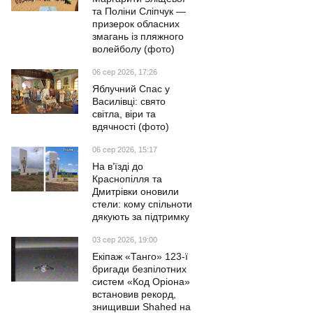
та Поліни Сліпчук —
призерок обласних
змагань із пляжного
волейболу (фото)
06 сер 2026, 17:26
Яблучний Спас у
Василівці: свято
світла, віри та
вдячності (фото)
06 сер 2026, 15:17
На в’їзді до
Краснопілля та
Дмитрівки оновили
стели: кому спільноти
дякують за підтримку
03 сер 2026, 19:00
Екіпаж «Танго» 123-ї
бригади безпілотних
систем «Код Оріона»
встановив рекорд,
знищивши Shahed на