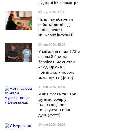
відстані 53 кілометри
03 сер 2026, 17:00
Як влітку вберегти
себе та дітей від
небезпечних
кишкових інфекцій
03 сер 2026, 15:32
У миколаївській 123-й
окремій бригаді
безпілотних систем
«Код Оріона»
призначили нового
командира (фото)
31 лип 2026, 15:34
Магія слова та чари
музики: вечір у
Березанці, що
торкнувся глибин
душі (фото)
30 лип 2026, 14:36