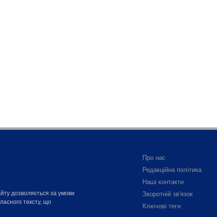
Про нас
Редакційна політика
Наші контакти
айту дозволяється за умови
Зворотній зв'язок
власного тексту, що
Ключові теги