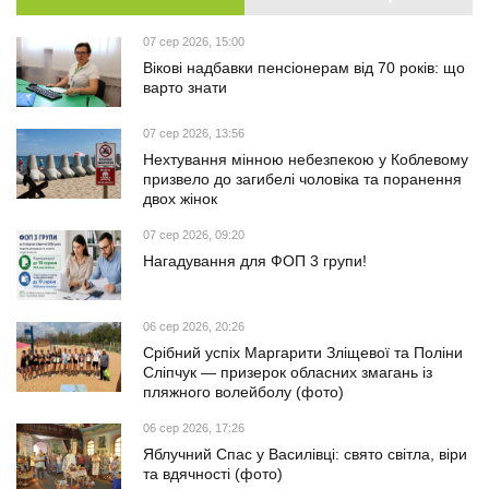
07 сер 2026, 15:00
Вікові надбавки пенсіонерам від 70 років: що
варто знати
07 сер 2026, 13:56
Нехтування мінною небезпекою у Коблевому
призвело до загибелі чоловіка та поранення
двох жінок
07 сер 2026, 09:20
Нагадування для ФОП 3 групи!
06 сер 2026, 20:26
Срібний успіх Маргарити Зліщевої та Поліни
Сліпчук — призерок обласних змагань із
пляжного волейболу (фото)
06 сер 2026, 17:26
Яблучний Спас у Василівці: свято світла, віри
та вдячності (фото)