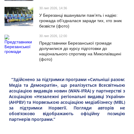
30 лип 2026, 14:36
У Березанці вшанували пам’ять і надію:
громада об’єдналася заради тих, хто зник
безвісти (фото)
30 лип 2026, 12:00
Представники Березанської громади
долучилися до курсу підготовки до
національного спротиву на Миколаївщині
(фото)
“Здійснено за підтримки програми «Сильніші разом:
Медіа та Демократія», що реалізується Всесвітньою
асоціацією видавців новин (WAN-IFRA) у партнерстві з
Асоціацією «Незалежні регіональні видавці України»
(АНРВУ) та Норвезькою асоціацією медіабізнесу (MBL)
за підтримки Норвегії. Погляди авторів не
обов’язково відображають офіційну позицію
партнерів програми.”