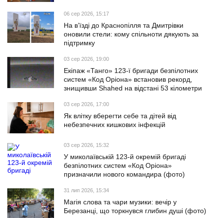
06 сер 2026, 15:17
На в’їзді до Краснопілля та Дмитрівки
оновили стели: кому спільноти дякують за
підтримку
03 сер 2026, 19:00
Екіпаж «Танго» 123-ї бригади безпілотних
систем «Код Оріона» встановив рекорд,
знищивши Shahed на відстані 53 кілометри
03 сер 2026, 17:00
Як влітку вберегти себе та дітей від
небезпечних кишкових інфекцій
03 сер 2026, 15:32
У миколаївській 123-й окремій бригаді
безпілотних систем «Код Оріона»
призначили нового командира (фото)
31 лип 2026, 15:34
Магія слова та чари музики: вечір у
Березанці, що торкнувся глибин душі (фото)