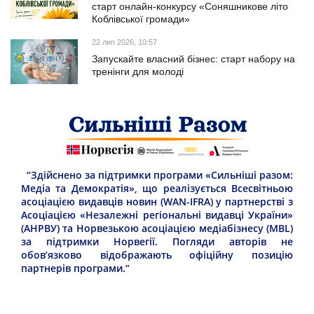
старт онлайн-конкурсу «Соняшникове літо
Коблівської громади»
22 лип 2026, 10:57
Запускайте власний бізнес: старт набору на
тренінги для молоді
“Здійснено за підтримки програми «Сильніші разом:
Медіа та Демократія», що реалізується Всесвітньою
асоціацією видавців новин (WAN-IFRA) у партнерстві з
Асоціацією «Незалежні регіональні видавці України»
(АНРВУ) та Норвезькою асоціацією медіабізнесу (MBL)
за підтримки Норвегії. Погляди авторів не
обов’язково відображають офіційну позицію
партнерів програми.”