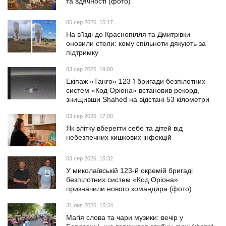
та вдячності (фото)
06 сер 2026, 15:17
На в’їзді до Краснопілля та Дмитрівки
оновили стели: кому спільноти дякують за
підтримку
03 сер 2026, 19:00
Екіпаж «Танго» 123-ї бригади безпілотних
систем «Код Оріона» встановив рекорд,
знищивши Shahed на відстані 53 кілометри
03 сер 2026, 17:00
Як влітку вберегти себе та дітей від
небезпечних кишкових інфекцій
03 сер 2026, 15:32
У миколаївській 123-й окремій бригаді
безпілотних систем «Код Оріона»
призначили нового командира (фото)
31 лип 2026, 15:34
Магія слова та чари музики: вечір у