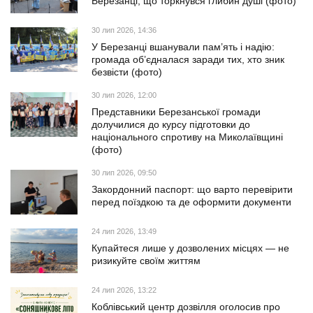
Березанці, що торкнувся глибин душі (фото)
30 лип 2026, 14:36
У Березанці вшанували пам’ять і надію:
громада об’єдналася заради тих, хто зник
безвісти (фото)
30 лип 2026, 12:00
Представники Березанської громади
долучилися до курсу підготовки до
національного спротиву на Миколаївщині
(фото)
30 лип 2026, 09:50
Закордонний паспорт: що варто перевірити
перед поїздкою та де оформити документи
24 лип 2026, 13:49
Купайтеся лише у дозволених місцях — не
ризикуйте своїм життям
24 лип 2026, 13:22
Коблівський центр дозвілля оголосив про