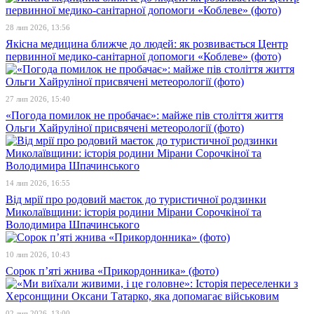
28 лип 2026, 13:56
Якісна медицина ближче до людей: як розвивається Центр
первинної медико-санітарної допомоги «Коблеве» (фото)
27 лип 2026, 15:40
«Погода помилок не пробачає»: майже пів століття життя
Ольги Хайруліної присвячені метеорології (фото)
14 лип 2026, 16:55
Від мрії про родовий маєток до туристичної родзинки
Миколаївщини: історія родини Мірани Сорочкіної та
Володимира Шпачинського
10 лип 2026, 10:43
Сорок п’яті жнива «Прикордонника» (фото)
02 лип 2026, 13:00