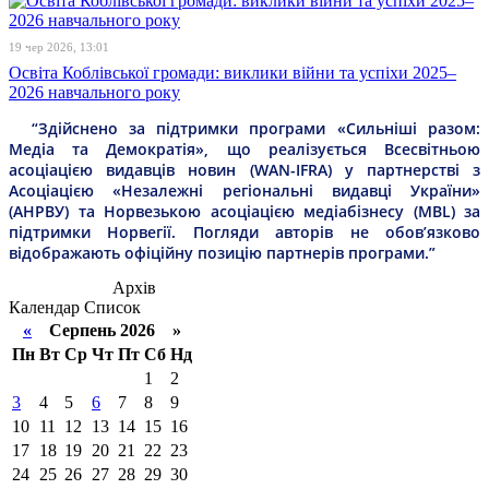
19 чер 2026, 13:01
Освіта Коблівської громади: виклики війни та успіхи 2025–
2026 навчального року
“Здійснено за підтримки програми «Сильніші разом:
Медіа та Демократія», що реалізується Всесвітньою
асоціацією видавців новин (WAN-IFRA) у партнерстві з
Асоціацією «Незалежні регіональні видавці України»
(АНРВУ) та Норвезькою асоціацією медіабізнесу (MBL) за
підтримки Норвегії. Погляди авторів не обов’язково
відображають офіційну позицію партнерів програми.”
Архів
Календар
Список
«
Серпень 2026 »
Пн
Вт
Ср
Чт
Пт
Сб
Нд
1
2
3
4
5
6
7
8
9
10
11
12
13
14
15
16
17
18
19
20
21
22
23
24
25
26
27
28
29
30