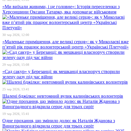
«Ми виїхали живими, і це головне»: Історія переселенки з
Херсонщини Оксани Татарко, яка допомагає військовим
30 чер 2026, 12:00
«Маленьке приміщення, але великі серця»: як у Миколаєві вже
п’ятий рік працює волонтерський центр «Українські Плетунії»
29 чер 2026, 15:08
«Сад сакур» у Березанці: як мешканці власноруч створили
зелену оазу під час війни
25 чер 2026, 13:41
Шалені бджілки: невтомний вулик калинівських волонтерів
19 чер 2026, 15:41
Одне прохання, що змінило долю: як Наталія Жданова з
Виноградного відкрила серце для трьох сиріт