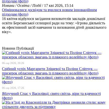
Новини / Освіта / Події
/ 17 кві 2026, 15:14
Обмінювалися досвідом та вчилися новим інноваційним
підходам (фото)
16 квітня відбулося засідання вихователів закладів дошкільної
освіти Березанської селищної ради на тему: «Ігрова діяльність
як ефективний засіб навчання та виховання дітей дошкільного
віку».
Новини
Публікації
06 сер 2026, 20:26
Срібний успіх Маргарити Зліщевої та Поліни Сліпчук —
призерок обласних змагань із пляжного волейболу (фото)
06 сер 2026, 17:26
Яблучний Спас у Василівці: свято світла, віри та вдячності
(фото)