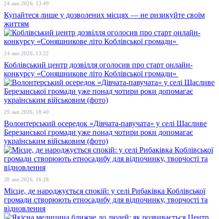
24 лип 2026, 13:49
Купайтеся лише у дозволених місцях — не ризикуйте своїм
життям
24 лип 2026, 13:22
Коблівський центр дозвілля оголосив про старт онлайн-
конкурсу «Соняшникове літо Коблівської громади»
29 лип 2026, 18:40
Волонтерський осередок «Дівчата-павучата» у селі Щасливе
Березанської громади уже понад чотири роки допомагає
українським військовим (фото)
28 лип 2026, 16:28
Місце, де народжується спокій: у селі Рибаківка Коблівської
громади створюють етносадибу для відпочинку, творчості та
відновлення