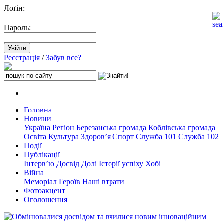
Лоґін:
Пароль:
Реєстрація
/
Забув все?
Головна
Новини
Україна
Регіон
Березанська громада
Коблівська громада
Освіта
Культура
Здоров’я
Спорт
Служба 101
Служба 102
Події
Публікації
Інтерв’ю
Досвід
Долі
Історії успіху
Хобі
Війна
Меморіал Героїв
Наші втрати
Фотоакцент
Оголошення