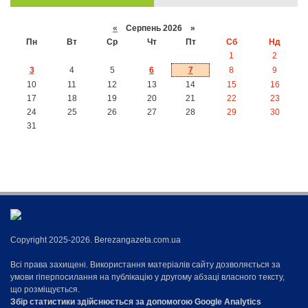
«
Серпень 2026 »
Пн
Вт
Ср
Чт
Пт
Сб
Нд
1
2
3
4
5
6
7
8
9
10
11
12
13
14
15
16
17
18
19
20
21
22
23
24
25
26
27
28
29
30
31
Copyright 2025-2026. Berezangazeta.com.ua
Всі права захищені. Використання матеріалів сайту дозволяється за
умови гіперпосилання на публікацію у другому абзаці власного тексту,
що розміщується.
Збір статистики здійснюється за допомогою Google Analytics