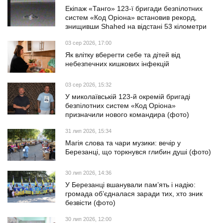
Екіпаж «Танго» 123-ї бригади безпілотних
систем «Код Оріона» встановив рекорд,
знищивши Shahed на відстані 53 кілометри
03 сер 2026, 17:00
Як влітку вберегти себе та дітей від
небезпечних кишкових інфекцій
03 сер 2026, 15:32
У миколаївській 123-й окремій бригаді
безпілотних систем «Код Оріона»
призначили нового командира (фото)
31 лип 2026, 15:34
Магія слова та чари музики: вечір у
Березанці, що торкнувся глибин душі (фото)
30 лип 2026, 14:36
У Березанці вшанували пам’ять і надію:
громада об’єдналася заради тих, хто зник
безвісти (фото)
30 лип 2026, 12:00