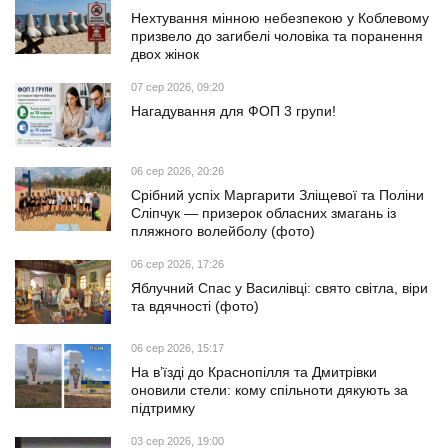
Нехтування мінною небезпекою у Коблевому
призвело до загибелі чоловіка та поранення
двох жінок
07 сер 2026, 09:20
Нагадування для ФОП 3 групи!
06 сер 2026, 20:26
Срібний успіх Маргарити Зліщевої та Поліни
Сліпчук — призерок обласних змагань із
пляжного волейболу (фото)
06 сер 2026, 17:26
Яблучний Спас у Василівці: свято світла, віри
та вдячності (фото)
06 сер 2026, 15:17
На в’їзді до Краснопілля та Дмитрівки
оновили стели: кому спільноти дякують за
підтримку
03 сер 2026, 19:00