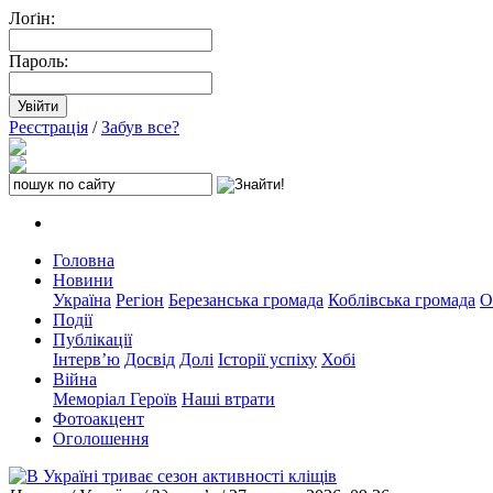
Лоґін:
Пароль:
Реєстрація
/
Забув все?
Головна
Новини
Україна
Регіон
Березанська громада
Коблівська громада
О
Події
Публікації
Інтерв’ю
Досвід
Долі
Історії успіху
Хобі
Війна
Меморіал Героїв
Наші втрати
Фотоакцент
Оголошення