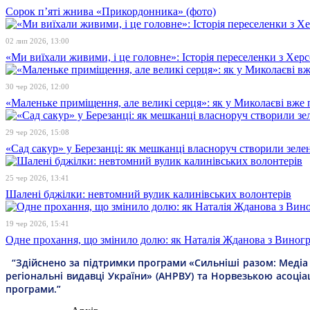
Сорок п’яті жнива «Прикордонника» (фото)
02 лип 2026, 13:00
«Ми виїхали живими, і це головне»: Історія переселенки з Хе
30 чер 2026, 12:00
«Маленьке приміщення, але великі серця»: як у Миколаєві вже 
29 чер 2026, 15:08
«Сад сакур» у Березанці: як мешканці власноруч створили зелен
25 чер 2026, 13:41
Шалені бджілки: невтомний вулик калинівських волонтерів
19 чер 2026, 15:41
Одне прохання, що змінило долю: як Наталія Жданова з Виногра
“Здійснено за підтримки програми «Сильніші разом: Медіа т
регіональні видавці України» (АНРВУ) та Норвезькою асоціа
програми.”