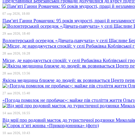
Представники Березанської громади долучилися до курсу підго
07 сер 2026, 18:00
Пам’яті Ганни Романчик: 95 років мудрості, праці й незламност
29 лип 2026, 18:40
Волонтерський осередок «Дівчата-павучата» у селі Щасливе Бе
28 лип 2026, 16:28
Місце, де народжується спокій: у селі Рибаківка Коблівської г
28 лип 2026, 13:56
Якісна медицина ближче до людей: як розвивається Центр перв
27 лип 2026, 15:40
«Погода помилок не пробачає»: майже пів століття життя Ольги
14 лип 2026, 16:55
Від мрії про родовий маєток до туристичної родзинки Микола
10 лип 2026, 10:43