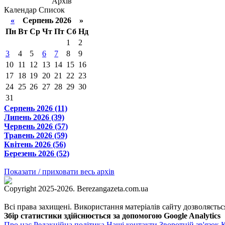
Архів
Календар
Список
«
Серпень 2026 »
Пн
Вт
Ср
Чт
Пт
Сб
Нд
1
2
3
4
5
6
7
8
9
10
11
12
13
14
15
16
17
18
19
20
21
22
23
24
25
26
27
28
29
30
31
Серпень 2026 (11)
Липень 2026 (39)
Червень 2026 (57)
Травень 2026 (59)
Квітень 2026 (56)
Березень 2026 (52)
Показати / приховати весь архів
Copyright 2025-2026. Berezangazeta.com.ua
Всі права захищені. Використання матеріалів сайту дозволяєтьс
Збір статистики здійснюється за допомогою Google Analytics
Про нас
Редакційна політика
Наші контакти
Зворотній зв'язок
К