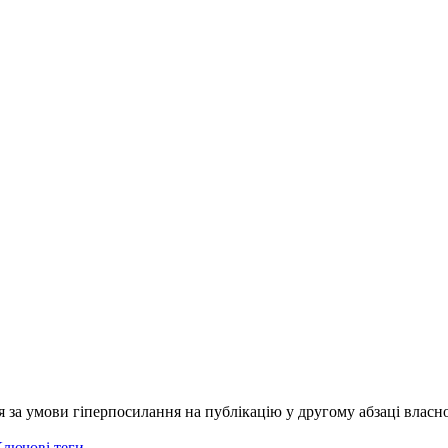
я за умови гіперпосилання на публікацію у другому абзаці власно
лючові теги