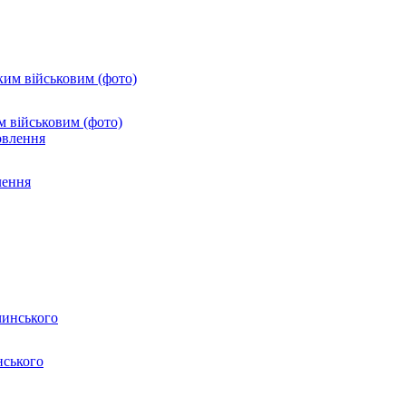
м військовим (фото)
лення
нського