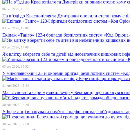
06 сер 2026, 15:17
На в’їзді до Краснопілля та Дмитрівки оновили стели: кому сп
03 сер 2026, 19:00
Екіпаж «Танго» 123-ї бригади безпілотних систем «Код Оріона»
03 сер 2026, 17:00
Як влітку вберегти себе та дітей від небезпечних кишкових інф
03 сер 2026, 15:32
У миколаївській 123-й окремій бригаді безпілотних систем «К
31 лип 2026, 15:34
Магія слова та чари музики: вечір у Березанці, що торкнувся гл
30 лип 2026, 14:36
У Березанці вшанували пам’ять і надію: громада об’єдналася зар
30 лип 2026, 12:00