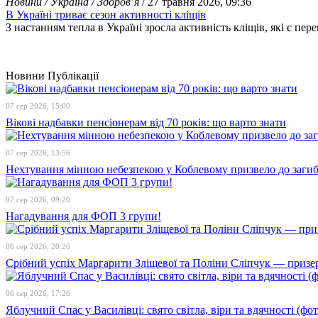
Новини / Україна / Здоров’я
/ 27 травня 2026, 09:36
В Україні триває сезон активності кліщів
З настанням тепла в Україні зросла активність кліщів, які є п
Новини
Публікації
07 сер 2026, 15:00
Вікові надбавки пенсіонерам від 70 років: що варто знати
07 сер 2026, 13:56
Нехтування мінною небезпекою у Коблевому призвело до загибе
07 сер 2026, 09:20
Нагадування для ФОП 3 групи!
06 сер 2026, 20:26
Срібний успіх Маргарити Зліщевої та Поліни Сліпчук — призер
06 сер 2026, 17:26
Яблучний Спас у Василівці: свято світла, віри та вдячності (фот