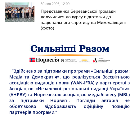
30 лип 2026, 12:00
Представники Березанської громади
долучилися до курсу підготовки до
національного спротиву на Миколаївщині
(фото)
“Здійснено за підтримки програми «Сильніші разом:
Медіа та Демократія», що реалізується Всесвітньою
асоціацією видавців новин (WAN-IFRA) у партнерстві з
Асоціацією «Незалежні регіональні видавці України»
(АНРВУ) та Норвезькою асоціацією медіабізнесу (MBL)
за підтримки Норвегії. Погляди авторів не
обов’язково відображають офіційну позицію
партнерів програми.”