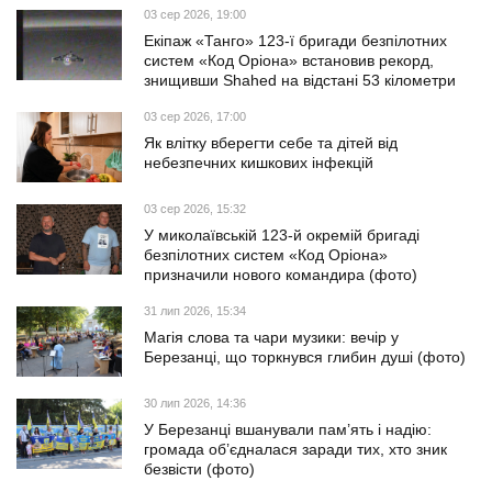
03 сер 2026, 19:00
Екіпаж «Танго» 123-ї бригади безпілотних
систем «Код Оріона» встановив рекорд,
знищивши Shahed на відстані 53 кілометри
03 сер 2026, 17:00
Як влітку вберегти себе та дітей від
небезпечних кишкових інфекцій
03 сер 2026, 15:32
У миколаївській 123-й окремій бригаді
безпілотних систем «Код Оріона»
призначили нового командира (фото)
31 лип 2026, 15:34
Магія слова та чари музики: вечір у
Березанці, що торкнувся глибин душі (фото)
30 лип 2026, 14:36
У Березанці вшанували пам’ять і надію:
громада об’єдналася заради тих, хто зник
безвісти (фото)