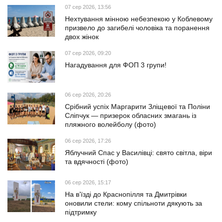
07 сер 2026, 13:56
Нехтування мінною небезпекою у Коблевому
призвело до загибелі чоловіка та поранення
двох жінок
07 сер 2026, 09:20
Нагадування для ФОП 3 групи!
06 сер 2026, 20:26
Срібний успіх Маргарити Зліщевої та Поліни
Сліпчук — призерок обласних змагань із
пляжного волейболу (фото)
06 сер 2026, 17:26
Яблучний Спас у Василівці: свято світла, віри
та вдячності (фото)
06 сер 2026, 15:17
На в’їзді до Краснопілля та Дмитрівки
оновили стели: кому спільноти дякують за
підтримку