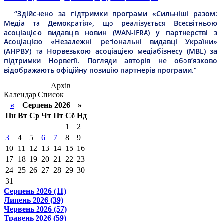
“Здійснено за підтримки програми «Сильніші разом:
Медіа та Демократія», що реалізується Всесвітньою
асоціацією видавців новин (WAN-IFRA) у партнерстві з
Асоціацією «Незалежні регіональні видавці України»
(АНРВУ) та Норвезькою асоціацією медіабізнесу (MBL) за
підтримки Норвегії. Погляди авторів не обов’язково
відображають офіційну позицію партнерів програми.”
Архів
Календар
Список
«
Серпень 2026 »
Пн
Вт
Ср
Чт
Пт
Сб
Нд
1
2
3
4
5
6
7
8
9
10
11
12
13
14
15
16
17
18
19
20
21
22
23
24
25
26
27
28
29
30
31
Серпень 2026 (11)
Липень 2026 (39)
Червень 2026 (57)
Травень 2026 (59)