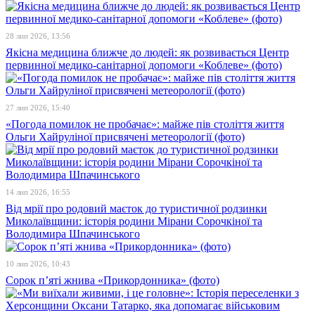
28 лип 2026, 13:56
Якісна медицина ближче до людей: як розвивається Центр
первинної медико-санітарної допомоги «Коблеве» (фото)
27 лип 2026, 15:40
«Погода помилок не пробачає»: майже пів століття життя
Ольги Хайруліної присвячені метеорології (фото)
14 лип 2026, 16:55
Від мрії про родовий маєток до туристичної родзинки
Миколаївщини: історія родини Мірани Сорочкіної та
Володимира Шпачинського
10 лип 2026, 10:43
Сорок п’яті жнива «Прикордонника» (фото)