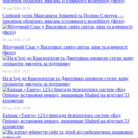
06 сер 2026, 20:26
Срібний успіх Маргарити Зліщевої та Поліни Сліпчук —
призерок обласних змагань із пляжного волейболу (фото)
06 сер 2026, 17:26
Яблучний Спас у Василівці: свято світла, віри та вдячності
(фото)
06 сер 2026, 15:17
На в’їзді до Краснопілля та Дмитрівки оновили стели: кому
спільноти дякують за підтримку
03 сер 2026, 19:00
Екіпаж «Танго» 123-ї бригади безпілотних систем «Код
Оріона» встановив рекорд, знищивши Shahed на відстані 53
кілометри