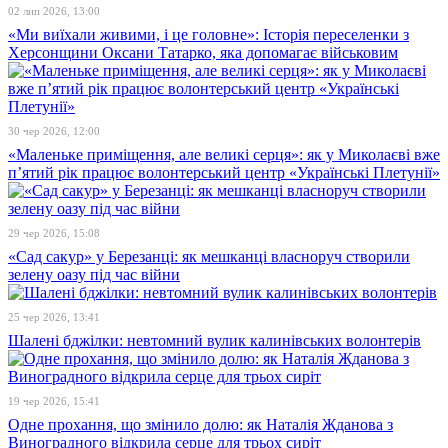
02 лип 2026, 13:00
«Ми виїхали живими, і це головне»: Історія переселенки з
Херсонщини Оксани Татарко, яка допомагає військовим
30 чер 2026, 12:00
«Маленьке приміщення, але великі серця»: як у Миколаєві вже
п’ятий рік працює волонтерський центр «Українські Плетунії»
29 чер 2026, 15:08
«Сад сакур» у Березанці: як мешканці власноруч створили
зелену оазу під час війни
25 чер 2026, 13:41
Шалені бджілки: невтомний вулик калинівських волонтерів
19 чер 2026, 15:41
Одне прохання, що змінило долю: як Наталія Жданова з
Виноградного відкрила серце для трьох сиріт