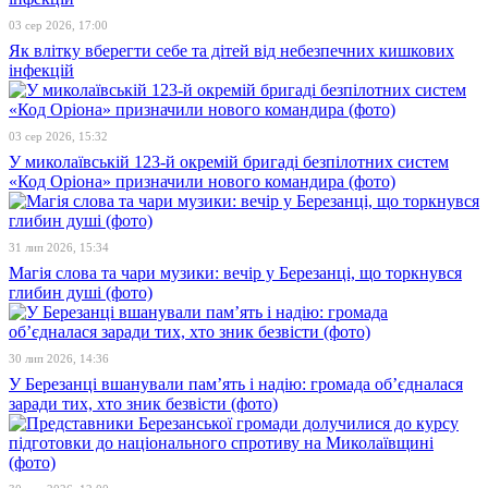
03 сер 2026, 17:00
Як влітку вберегти себе та дітей від небезпечних кишкових
інфекцій
03 сер 2026, 15:32
У миколаївській 123-й окремій бригаді безпілотних систем
«Код Оріона» призначили нового командира (фото)
31 лип 2026, 15:34
Магія слова та чари музики: вечір у Березанці, що торкнувся
глибин душі (фото)
30 лип 2026, 14:36
У Березанці вшанували пам’ять і надію: громада об’єдналася
заради тих, хто зник безвісти (фото)