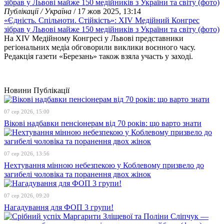
Публікації / Україна
/ 17 жов 2025, 13:14
«Єдність. Спільноти. Стійкість»: XIV Медійний Конгрес
зібрав у Львові майже 150 медійників з України та світу (фото)
На XIV Медійному Конгресі у Львові представники
регіональних медіа обговорили виклики воєнного часу.
Редакція газети «Березань» також взяла участь у заході.
Новини
Публікації
07 сер 2026, 15:00
Вікові надбавки пенсіонерам від 70 років: що варто знати
07 сер 2026, 13:56
Нехтування мінною небезпекою у Коблевому призвело до
загибелі чоловіка та поранення двох жінок
07 сер 2026, 09:20
Нагадування для ФОП 3 групи!