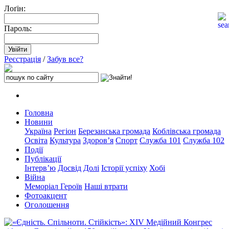
Лоґін:
Пароль:
Реєстрація
/
Забув все?
Головна
Новини
Україна
Регіон
Березанська громада
Коблівська громада
Освіта
Культура
Здоров’я
Спорт
Служба 101
Служба 102
Події
Публікації
Інтерв’ю
Досвід
Долі
Історії успіху
Хобі
Війна
Меморіал Героїв
Наші втрати
Фотоакцент
Оголошення