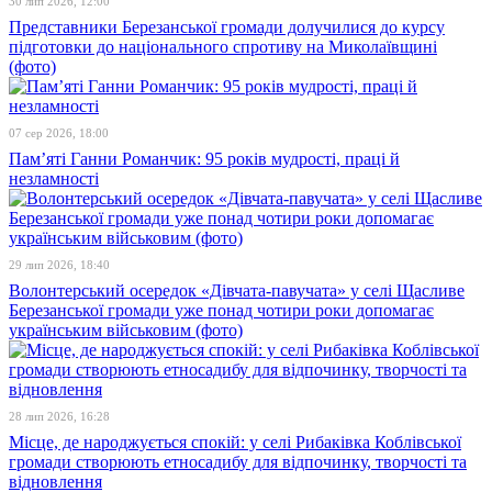
30 лип 2026, 12:00
Представники Березанської громади долучилися до курсу
підготовки до національного спротиву на Миколаївщині
(фото)
07 сер 2026, 18:00
Пам’яті Ганни Романчик: 95 років мудрості, праці й
незламності
29 лип 2026, 18:40
Волонтерський осередок «Дівчата-павучата» у селі Щасливе
Березанської громади уже понад чотири роки допомагає
українським військовим (фото)
28 лип 2026, 16:28
Місце, де народжується спокій: у селі Рибаківка Коблівської
громади створюють етносадибу для відпочинку, творчості та
відновлення