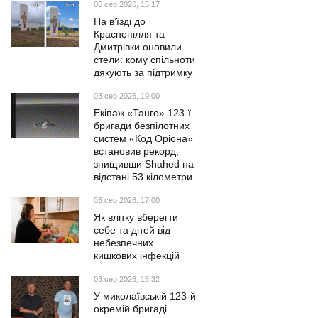
06 сер 2026, 15:17
На в’їзді до
Краснопілля та
Дмитрівки оновили
стели: кому спільноти
дякують за підтримку
03 сер 2026, 19:00
Екіпаж «Танго» 123-ї
бригади безпілотних
систем «Код Оріона»
встановив рекорд,
знищивши Shahed на
відстані 53 кілометри
03 сер 2026, 17:00
Як влітку вберегти
себе та дітей від
небезпечних
кишкових інфекцій
03 сер 2026, 15:32
У миколаївській 123-й
окремій бригаді