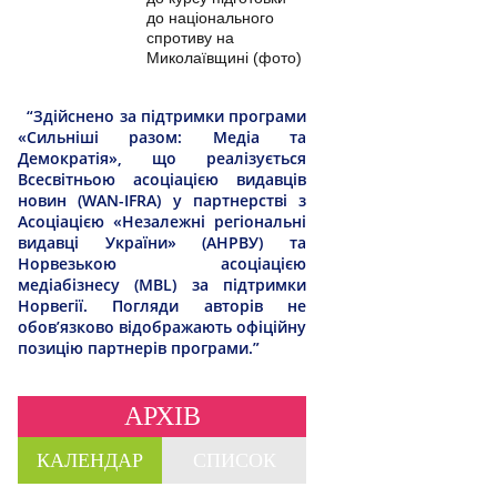
до національного
спротиву на
Миколаївщині (фото)
“Здійснено за підтримки програми
«Сильніші разом: Медіа та
Демократія», що реалізується
Всесвітньою асоціацією видавців
новин (WAN-IFRA) у партнерстві з
Асоціацією «Незалежні регіональні
видавці України» (АНРВУ) та
Норвезькою асоціацією
медіабізнесу (MBL) за підтримки
Норвегії. Погляди авторів не
обов’язково відображають офіційну
позицію партнерів програми.”
АРХІВ
КАЛЕНДАР
СПИСОК