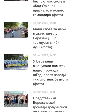
безпілотних систем
«Код Оріона»
призначили нового
командира (фото)
31 лип 2026, 15:34
Магія слова та чари
музики: вечір у
Березанці, що
торкнувся глибин
душі (фото)
30 лип 2026, 14:36
У Березанці
вшанували пам’ять і
надію: громада
об’єдналася заради
тих, хто зник безвісти
(фото)
30 лип 2026, 12:00
Представники
Березанської
громади долучилися
до курсу підготовки