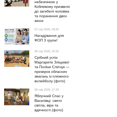
небезпекою у
Коблевому призвело
до загибелі чоловіка
та поранення двох
жінок
07 сер 2026, 09:20
Нагадування для
ФОП 3 групи!
06 сер 2026, 20:26
Срібний успіх
Маргарити Зліщевої
та Поліни Сліпчук —
призерок обласних
змагань із пляжного
волейболу (фото)
06 сер 2026, 17:26
Яблучний Спас у
Василівці: свято
світла, віри та
вдячності (фото)