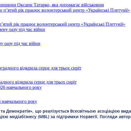
рсонщини Оксани Татарко, яка допомагає військовим
п’ятий рік працює волонтерський центр «Українські Плетунії»
у оазу під час війни
дного відкрила серце для трьох сиріт
6 навчального року
а Демократія», що реалізується Всесвітньою асоціацією видав
цією медіабізнесу (MBL) за підтримки Норвегії. Погляди авто