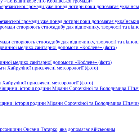
су «Соняшникове літо Коблівської громади»
резанської громади уже понад чотири роки допомагає українськи
ромади створюють етносадибу для відпочинку, творчості та віднов
инної медико-санітарної допомоги «Коблеве» (фото)
 Хайруліної присвячені метеорології (фото)
ївщини: історія родини Мірани Сорочкіної та Володимира Шпачи