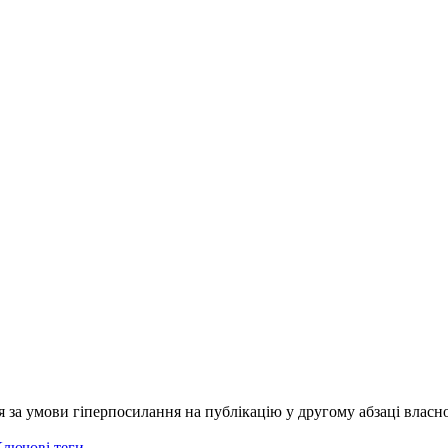
я за умови гіперпосилання на публікацію у другому абзаці власно
лючові теги