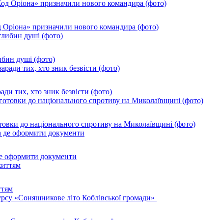
од Оріона» призначили нового командира (фото)
ибин душі (фото)
ади тих, хто зник безвісти (фото)
товки до національного спротиву на Миколаївщині (фото)
де оформити документи
ттям