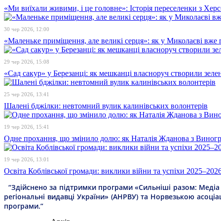
«Ми виїхали живими, і це головне»: Історія переселенки з Хе
30 чер 2026, 12:00
«Маленьке приміщення, але великі серця»: як у Миколаєві вже 
29 чер 2026, 15:08
«Сад сакур» у Березанці: як мешканці власноруч створили зелен
25 чер 2026, 13:41
Шалені бджілки: невтомний вулик калинівських волонтерів
19 чер 2026, 15:41
Одне прохання, що змінило долю: як Наталія Жданова з Виногра
19 чер 2026, 13:01
Освіта Коблівської громади: виклики війни та успіхи 2025–202
“Здійснено за підтримки програми «Сильніші разом: Медіа т
регіональні видавці України» (АНРВУ) та Норвезькою асоціа
програми.”