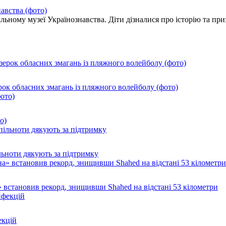
авства (фото)
ільному музеї Українознавства. Діти дізналися про історію та пр
ок обласних змагань із пляжного волейболу (фото)
о)
ільноти дякують за підтримку
 встановив рекорд, знищивши Shahed на відстані 53 кілометри
екцій