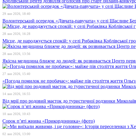
Коблівський центр дозвілля оголосив про старт онлайн-конкур
29 лип 2026, 18:40
Волонтерський осередок «Дівчата-павучата» у селі Щасливе Бе
28 лип 2026, 16:28
Місце, де народжується спокій: у селі Рибаківка Коблівської г
28 лип 2026, 13:56
Якісна медицина ближче до людей: як розвивається Центр перв
27 лип 2026, 15:40
«Погода помилок не пробачає»: майже пів століття життя Ольги
14 лип 2026, 16:55
Від мрії про родовий маєток до туристичної родзинки Микола
10 лип 2026, 10:43
Сорок п’яті жнива «Прикордонника» (фото)
02 лип 2026, 13:00