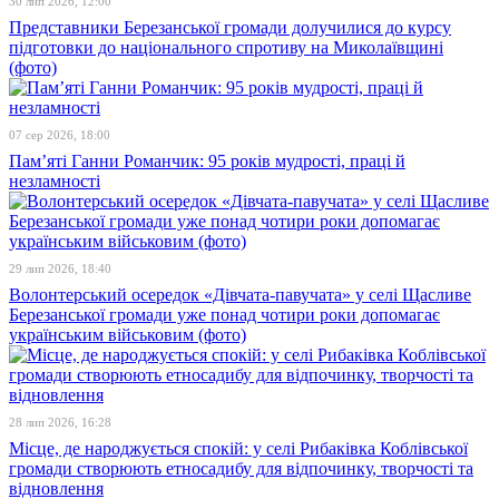
30 лип 2026, 12:00
Представники Березанської громади долучилися до курсу
підготовки до національного спротиву на Миколаївщині
(фото)
07 сер 2026, 18:00
Пам’яті Ганни Романчик: 95 років мудрості, праці й
незламності
29 лип 2026, 18:40
Волонтерський осередок «Дівчата-павучата» у селі Щасливе
Березанської громади уже понад чотири роки допомагає
українським військовим (фото)
28 лип 2026, 16:28
Місце, де народжується спокій: у селі Рибаківка Коблівської
громади створюють етносадибу для відпочинку, творчості та
відновлення