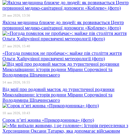
28 лип 2026, 13:56
Якісна медицина ближче до людей: як розвивається Центр
первинної медико-санітарної допомоги «Коблеве» (фото)
27 лип 2026, 15:40
«Погода помилок не пробачає»: майже пів століття життя
Ольги Хайруліної присвячені метеорології (фото)
14 лип 2026, 16:55
Від мрії про родовий маєток до туристичної родзинки
Миколаївщини: історія родини Мірани Сорочкіної та
Володимира Шпачинського
10 лип 2026, 10:43
Сорок п’яті жнива «Прикордонника» (фото)