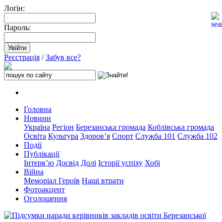
Лоґін:
Пароль:
Реєстрація
/
Забув все?
Головна
Новини
Україна
Регіон
Березанська громада
Коблівська громада
Освіта
Культура
Здоров’я
Спорт
Служба 101
Служба 102
Події
Публікації
Інтерв’ю
Досвід
Долі
Історії успіху
Хобі
Війна
Меморіал Героїв
Наші втрати
Фотоакцент
Оголошення