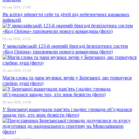
03 сер 2026, 17:00
Як влітку вберегти себе та дітей від небезпечних кишкових
інфекцій
03 сер 2026, 15:32
У миколаївській 123-й окремій бригаді безпілотних систем
«Код Оріона» призначили нового командира (фото)
31 лип 2026, 15:34
Магія слова та чари музики: вечір у Березанці, що торкнувся
глибин душі (фото)
30 лип 2026, 14:36
У Березанці вшанували пам’ять і надію: громада об’єдналася
заради тих, хто зник безвісти (фото)