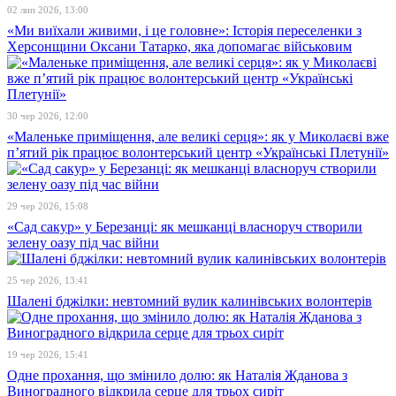
02 лип 2026, 13:00
«Ми виїхали живими, і це головне»: Історія переселенки з
Херсонщини Оксани Татарко, яка допомагає військовим
30 чер 2026, 12:00
«Маленьке приміщення, але великі серця»: як у Миколаєві вже
п’ятий рік працює волонтерський центр «Українські Плетунії»
29 чер 2026, 15:08
«Сад сакур» у Березанці: як мешканці власноруч створили
зелену оазу під час війни
25 чер 2026, 13:41
Шалені бджілки: невтомний вулик калинівських волонтерів
19 чер 2026, 15:41
Одне прохання, що змінило долю: як Наталія Жданова з
Виноградного відкрила серце для трьох сиріт