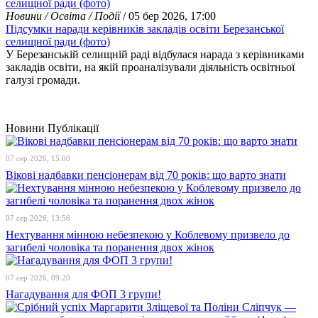
Новини / Освіта / Події
/ 05 бер 2026, 17:00
Підсумки наради керівників закладів освіти Березанської
селищної ради (фото)
У Березанській селищній раді відбулася нарада з керівниками
закладів освіти, на якій проаналізували діяльність освітньої
галузі громади.
Новини
Публікації
07 сер 2026, 15:00
Вікові надбавки пенсіонерам від 70 років: що варто знати
07 сер 2026, 13:56
Нехтування мінною небезпекою у Коблевому призвело до
загибелі чоловіка та поранення двох жінок
07 сер 2026, 09:20
Нагадування для ФОП 3 групи!