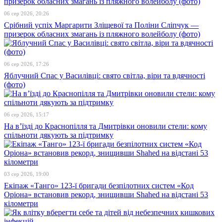
06 сер 2026, 20:26
Срібний успіх Маргарити Зліщевої та Поліни Сліпчук —
призерок обласних змагань із пляжного волейболу (фото)
06 сер 2026, 17:26
Яблучний Спас у Василівці: свято світла, віри та вдячності
(фото)
06 сер 2026, 15:17
На в’їзді до Краснопілля та Дмитрівки оновили стели: кому
спільноти дякують за підтримку
03 сер 2026, 19:00
Екіпаж «Танго» 123-ї бригади безпілотних систем «Код
Оріона» встановив рекорд, знищивши Shahed на відстані 53
кілометри