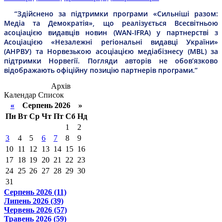
“Здійснено за підтримки програми «Сильніші разом:
Медіа та Демократія», що реалізується Всесвітньою
асоціацією видавців новин (WAN-IFRA) у партнерстві з
Асоціацією «Незалежні регіональні видавці України»
(АНРВУ) та Норвезькою асоціацією медіабізнесу (MBL) за
підтримки Норвегії. Погляди авторів не обов’язково
відображають офіційну позицію партнерів програми.”
Архів
Календар
Список
«
Серпень 2026 »
Пн
Вт
Ср
Чт
Пт
Сб
Нд
1
2
3
4
5
6
7
8
9
10
11
12
13
14
15
16
17
18
19
20
21
22
23
24
25
26
27
28
29
30
31
Серпень 2026 (11)
Липень 2026 (39)
Червень 2026 (57)
Травень 2026 (59)