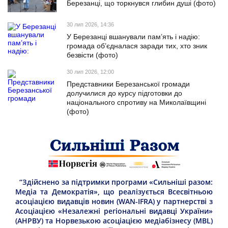
Березанці, що торкнувся глибин душі (фото)
30 лип 2026, 14:36
У Березанці вшанували пам’ять і надію:
громада об’єдналася заради тих, хто зник
безвісти (фото)
30 лип 2026, 12:00
Представники Березанської громади
долучилися до курсу підготовки до
національного спротиву на Миколаївщині
(фото)
“Здійснено за підтримки програми «Сильніші разом:
Медіа та Демократія», що реалізується Всесвітньою
асоціацією видавців новин (WAN-IFRA) у партнерстві з
Асоціацією «Незалежні регіональні видавці України»
(АНРВУ) та Норвезькою асоціацією медіабізнесу (MBL)