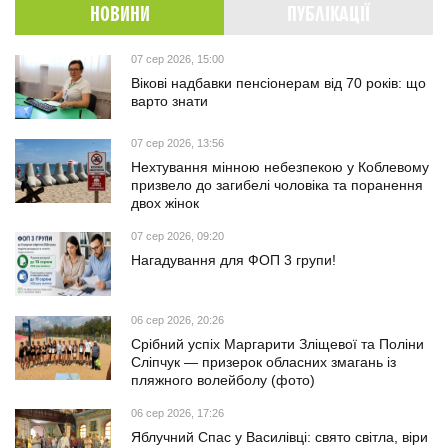
НОВИНИ
ПУБЛІКАЦІЇ
07 сер 2026, 15:00
Вікові надбавки пенсіонерам від 70 років: що
варто знати
07 сер 2026, 13:56
Нехтування мінною небезпекою у Коблевому
призвело до загибелі чоловіка та поранення
двох жінок
07 сер 2026, 09:20
Нагадування для ФОП 3 групи!
06 сер 2026, 20:26
Срібний успіх Маргарити Зліщевої та Поліни
Сліпчук — призерок обласних змагань із
пляжного волейболу (фото)
06 сер 2026, 17:26
Яблучний Спас у Василівці: свято світла, віри