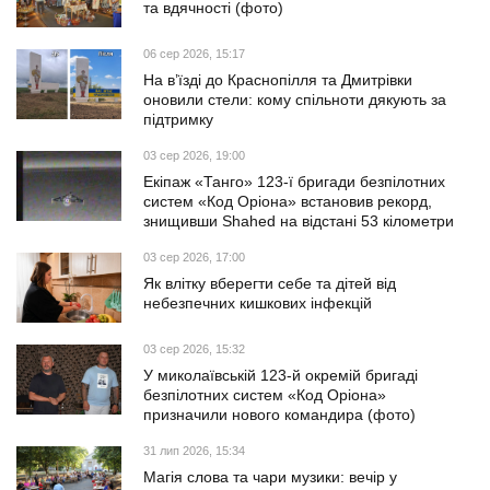
та вдячності (фото)
06 сер 2026, 15:17
На в’їзді до Краснопілля та Дмитрівки
оновили стели: кому спільноти дякують за
підтримку
03 сер 2026, 19:00
Екіпаж «Танго» 123-ї бригади безпілотних
систем «Код Оріона» встановив рекорд,
знищивши Shahed на відстані 53 кілометри
03 сер 2026, 17:00
Як влітку вберегти себе та дітей від
небезпечних кишкових інфекцій
03 сер 2026, 15:32
У миколаївській 123-й окремій бригаді
безпілотних систем «Код Оріона»
призначили нового командира (фото)
31 лип 2026, 15:34
Магія слова та чари музики: вечір у