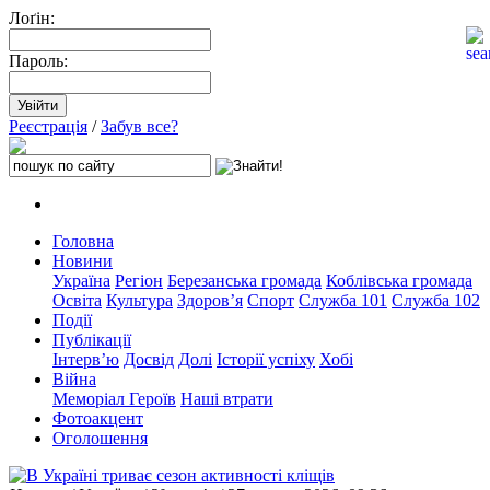
Лоґін:
Пароль:
Реєстрація
/
Забув все?
Головна
Новини
Україна
Регіон
Березанська громада
Коблівська громада
Освіта
Культура
Здоров’я
Спорт
Служба 101
Служба 102
Події
Публікації
Інтерв’ю
Досвід
Долі
Історії успіху
Хобі
Війна
Меморіал Героїв
Наші втрати
Фотоакцент
Оголошення