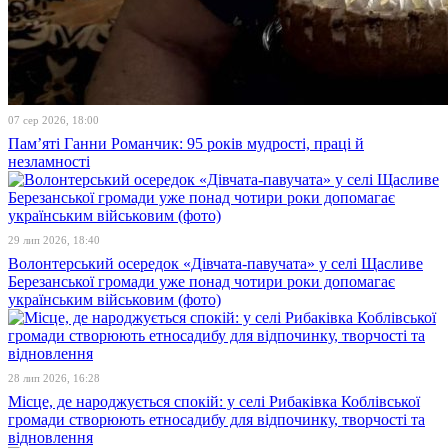
07 сер 2026, 18:00
Пам’яті Ганни Романчик: 95 років мудрості, праці й
незламності
29 лип 2026, 18:40
Волонтерський осередок «Дівчата-павучата» у селі Щасливе
Березанської громади уже понад чотири роки допомагає
українським військовим (фото)
28 лип 2026, 16:28
Місце, де народжується спокій: у селі Рибаківка Коблівської
громади створюють етносадибу для відпочинку, творчості та
відновлення