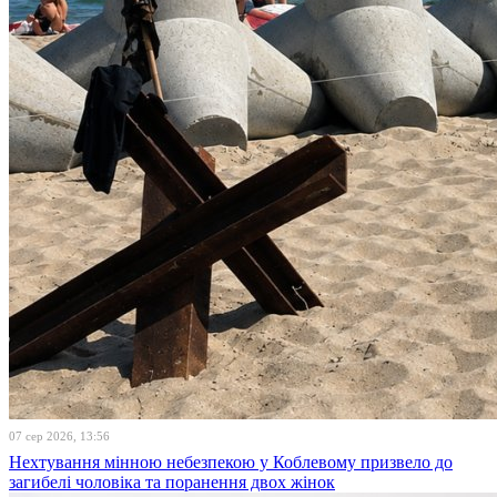
07 сер 2026, 13:56
Нехтування мінною небезпекою у Коблевому призвело до
загибелі чоловіка та поранення двох жінок