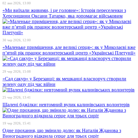
02 лип 2026, 13:00
«Ми виїхали живими, і це головне»: Історія переселенки з
Херсонщини Оксани Татарко, яка допомагає військовим
30 чер 2026, 12:00
«Маленьке приміщення, але великі серця»: як у Миколаєві вже
п’ятий рік працює волонтерський центр «Українські Плетунії»
29 чер 2026, 15:08
«Сад сакур» у Березанці: як мешканці власноруч створили
зелену оазу під час війни
25 чер 2026, 13:41
Шалені бджілки: невтомний вулик калинівських волонтерів
19 чер 2026, 15:41
Одне прохання, що змінило долю: як Наталія Жданова з
Виноградного відкрила серце для трьох сиріт