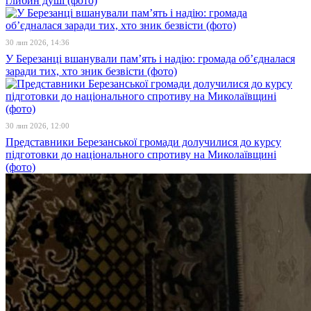
глибин душі (фото)
30 лип 2026, 14:36
У Березанці вшанували пам’ять і надію: громада об’єдналася
заради тих, хто зник безвісти (фото)
30 лип 2026, 12:00
Представники Березанської громади долучилися до курсу
підготовки до національного спротиву на Миколаївщині
(фото)