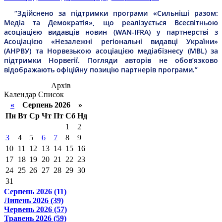
“Здійснено за підтримки програми «Сильніші разом:
Медіа та Демократія», що реалізується Всесвітньою
асоціацією видавців новин (WAN-IFRA) у партнерстві з
Асоціацією «Незалежні регіональні видавці України»
(АНРВУ) та Норвезькою асоціацією медіабізнесу (MBL) за
підтримки Норвегії. Погляди авторів не обов’язково
відображають офіційну позицію партнерів програми.”
Архів
Календар
Список
«
Серпень 2026 »
Пн
Вт
Ср
Чт
Пт
Сб
Нд
1
2
3
4
5
6
7
8
9
10
11
12
13
14
15
16
17
18
19
20
21
22
23
24
25
26
27
28
29
30
31
Серпень 2026 (11)
Липень 2026 (39)
Червень 2026 (57)
Травень 2026 (59)