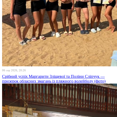
06 сер 2026, 20:26
Срібний успіх Маргарити Зліщевої та Поліни Сліпчук —
призерок обласних змагань із пляжного волейболу (фото)