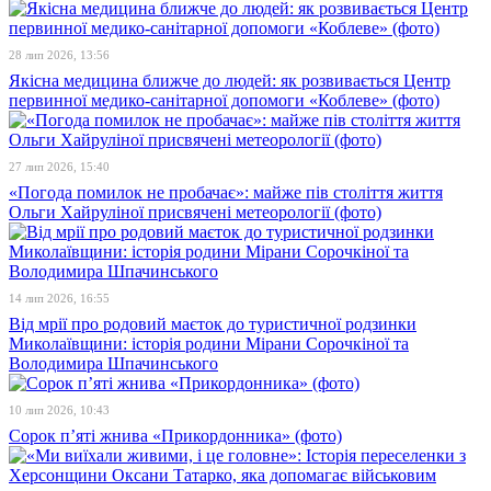
28 лип 2026, 13:56
Якісна медицина ближче до людей: як розвивається Центр
первинної медико-санітарної допомоги «Коблеве» (фото)
27 лип 2026, 15:40
«Погода помилок не пробачає»: майже пів століття життя
Ольги Хайруліної присвячені метеорології (фото)
14 лип 2026, 16:55
Від мрії про родовий маєток до туристичної родзинки
Миколаївщини: історія родини Мірани Сорочкіної та
Володимира Шпачинського
10 лип 2026, 10:43
Сорок п’яті жнива «Прикордонника» (фото)