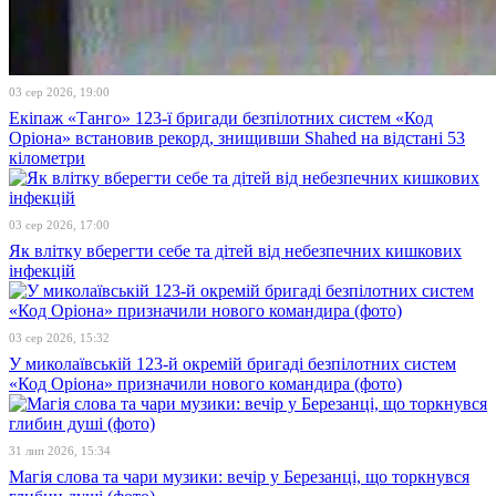
03 сер 2026, 19:00
Екіпаж «Танго» 123-ї бригади безпілотних систем «Код
Оріона» встановив рекорд, знищивши Shahed на відстані 53
кілометри
03 сер 2026, 17:00
Як влітку вберегти себе та дітей від небезпечних кишкових
інфекцій
03 сер 2026, 15:32
У миколаївській 123-й окремій бригаді безпілотних систем
«Код Оріона» призначили нового командира (фото)
31 лип 2026, 15:34
Магія слова та чари музики: вечір у Березанці, що торкнувся