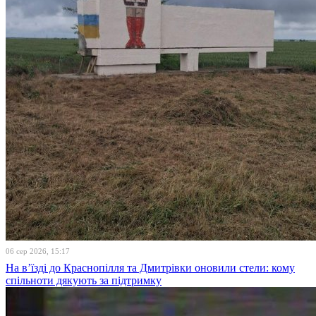
06 сер 2026, 15:17
На в’їзді до Краснопілля та Дмитрівки оновили стели: кому
спільноти дякують за підтримку