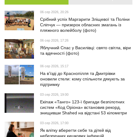
06 сер 2026, 20:26
Срібний успіх Маргарити Зліщевої та Поліни
Сліпчук — призерок обласних змагань із
пляжного волейболу (фото)
06 сер 2026, 17:26
Яблучний Спас у Василівці: свято світла, віри
та вдячності (фото)
06 сер 2026, 15:17
На в’їзді до Краснопілля та Дмитрівки
оновили стели: кому спільноти дякують за
підтримку
03 сер 2026, 19:00
Екіпаж «Танго» 123-ї бригади безпілотних
систем «Код Оріона» встановив рекорд,
знищивши Shahed на відстані 53 кілометри
03 сер 2026, 17:00
Як влітку вберегти себе та дітей від
небезпечних кишкових інфекцій