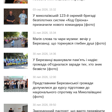
03 сер 2026, 15:32
У миколаївській 123-й окремій бригаді
безпілотних систем «Код Оріона»
призначили нового командира (фото)
31 лип 2026, 15:34
Магія слова та чари музики: вечір у
Березанці, що торкнувся глибин душі (фото)
30 лип 2026, 14:36
У Березанці вшанували пам’ять і надію:
громада об’єдналася заради тих, хто зник
безвісти (фото)
30 лип 2026, 12:00
Представники Березанської громади
долучилися до курсу підготовки до
національного спротиву на Миколаївщині
(фото)
30 лип 2026, 09:50
Закордонний паспорт: що варто перевірити