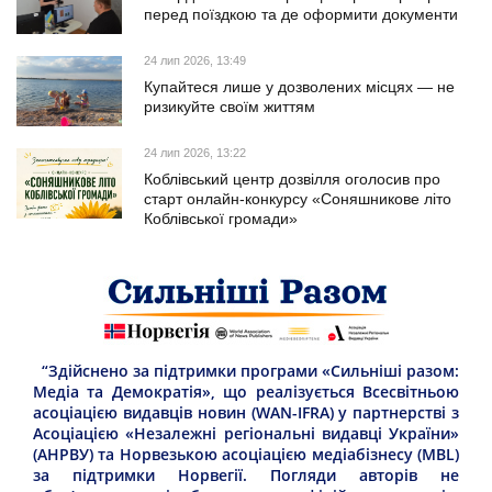
перед поїздкою та де оформити документи
24 лип 2026, 13:49
Купайтеся лише у дозволених місцях — не
ризикуйте своїм життям
24 лип 2026, 13:22
Коблівський центр дозвілля оголосив про
старт онлайн-конкурсу «Соняшникове літо
Коблівської громади»
“Здійснено за підтримки програми «Сильніші разом:
Медіа та Демократія», що реалізується Всесвітньою
асоціацією видавців новин (WAN-IFRA) у партнерстві з
Асоціацією «Незалежні регіональні видавці України»
(АНРВУ) та Норвезькою асоціацією медіабізнесу (MBL)
за підтримки Норвегії. Погляди авторів не