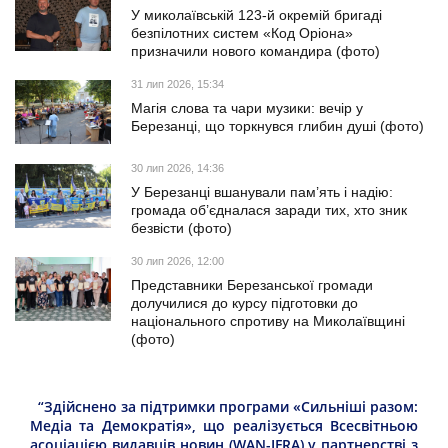
У миколаївській 123-й окремій бригаді
безпілотних систем «Код Оріона»
призначили нового командира (фото)
31 лип 2026, 15:34
Магія слова та чари музики: вечір у
Березанці, що торкнувся глибин душі (фото)
30 лип 2026, 14:36
У Березанці вшанували пам’ять і надію:
громада об’єдналася заради тих, хто зник
безвісти (фото)
30 лип 2026, 12:00
Представники Березанської громади
долучилися до курсу підготовки до
національного спротиву на Миколаївщині
(фото)
“Здійснено за підтримки програми «Сильніші разом:
Медіа та Демократія», що реалізується Всесвітньою
асоціацією видавців новин (WAN-IFRA) у партнерстві з