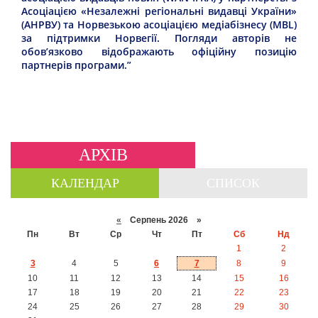
Асоціацією «Незалежні регіональні видавці України»
(АНРВУ) та Норвезькою асоціацією медіабізнесу (MBL)
за підтримки Норвегії. Погляди авторів не
обов’язково відображають офіційну позицію
партнерів програми.”
АРХІВ
КАЛЕНДАР
СПИСОК
«
Серпень 2026 »
Пн
Вт
Ср
Чт
Пт
Сб
Нд
1
2
3
4
5
6
7
8
9
10
11
12
13
14
15
16
17
18
19
20
21
22
23
24
25
26
27
28
29
30