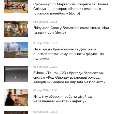
Срібний успіх Маргарити Зліщевої та Поліни
Сліпчук — призерок обласних змагань із
пляжного волейболу (фото)
06 сер 2026, 17:26
Яблучний Спас у Василівці: свято світла, віри
та вдячності (фото)
06 сер 2026, 15:17
На в’їзді до Краснопілля та Дмитрівки
оновили стели: кому спільноти дякують за
підтримку
03 сер 2026, 19:00
Екіпаж «Танго» 123-ї бригади безпілотних
систем «Код Оріона» встановив рекорд,
знищивши Shahed на відстані 53 кілометри
03 сер 2026, 17:00
Як влітку вберегти себе та дітей від
небезпечних кишкових інфекцій
03 сер 2026, 15:32