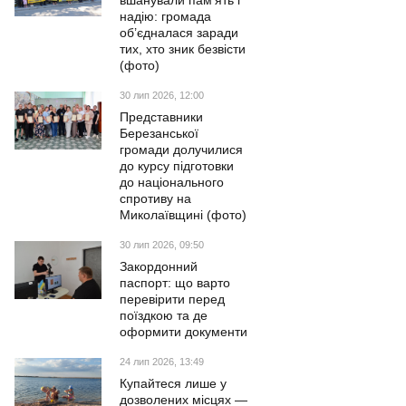
вшанували пам’ять і
надію: громада
об’єдналася заради
тих, хто зник безвісти
(фото)
30 лип 2026, 12:00
Представники
Березанської
громади долучилися
до курсу підготовки
до національного
спротиву на
Миколаївщині (фото)
30 лип 2026, 09:50
Закордонний
паспорт: що варто
перевірити перед
поїздкою та де
оформити документи
24 лип 2026, 13:49
Купайтеся лише у
дозволених місцях —