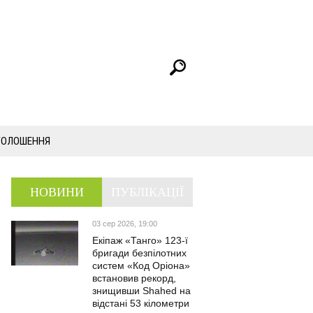
ГОЛОШЕННЯ
НОВИНИ
ПУБЛІКАЦІЇ
03 сер 2026, 19:00
Екіпаж «Танго» 123-ї
бригади безпілотних
систем «Код Оріона»
встановив рекорд,
знищивши Shahed на
відстані 53 кілометри