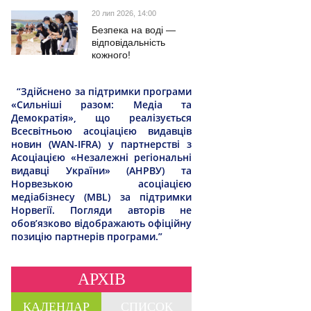
20 лип 2026, 14:00
Безпека на воді —
відповідальність
кожного!
“Здійснено за підтримки програми
«Сильніші разом: Медіа та
Демократія», що реалізується
Всесвітньою асоціацією видавців
новин (WAN-IFRA) у партнерстві з
Асоціацією «Незалежні регіональні
видавці України» (АНРВУ) та
Норвезькою асоціацією
медіабізнесу (MBL) за підтримки
Норвегії. Погляди авторів не
обов’язково відображають офіційну
позицію партнерів програми.”
АРХІВ
КАЛЕНДАР
СПИСОК