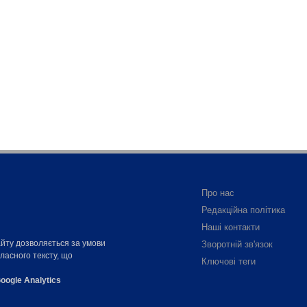
Про нас
Редакційна політика
Наші контакти
айту дозволяється за умови
Зворотній зв'язок
власного тексту, що
Ключові теги
oogle Analytics