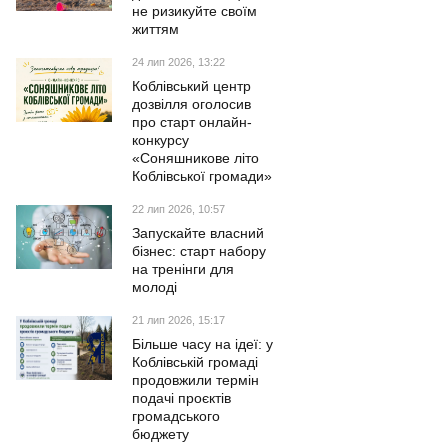
не ризикуйте своїм
життям
24 лип 2026, 13:22
Коблівський центр
дозвілля оголосив
про старт онлайн-
конкурсу
«Соняшникове літо
Коблівської громади»
22 лип 2026, 10:57
Запускайте власний
бізнес: старт набору
на тренінги для
молоді
21 лип 2026, 15:17
Більше часу на ідеї: у
Коблівській громаді
продовжили термін
подачі проєктів
громадського
бюджету