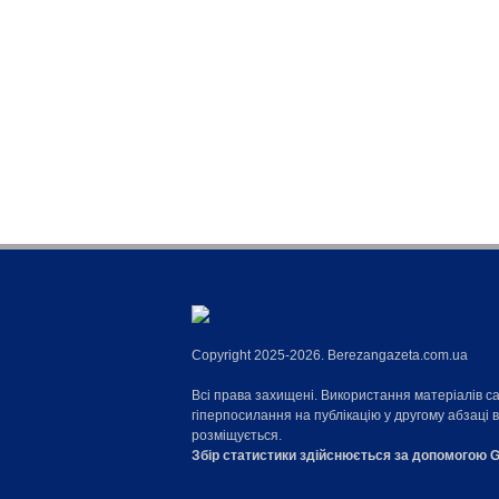
Copyright 2025-2026. Berezangazeta.com.ua
Всі права захищені. Використання матеріалів с
гіперпосилання на публікацію у другому абзаці 
розміщується.
Збір статистики здійснюється за допомогою G