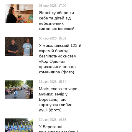
03 сер 2026, 17:00
Як влітку вберегти
себе та дітей від
небезпечних
кишкових інфекцій
03 сер 2026, 15:32
У миколаївській 123-й
окремій бригаді
безпілотних систем
«Код Оріона»
призначили нового
командира (фото)
31 лип 2026, 15:34
Магія слова та чари
музики: вечір у
Березанці, що
торкнувся глибин
душі (фото)
30 лип 2026, 14:36
У Березанці