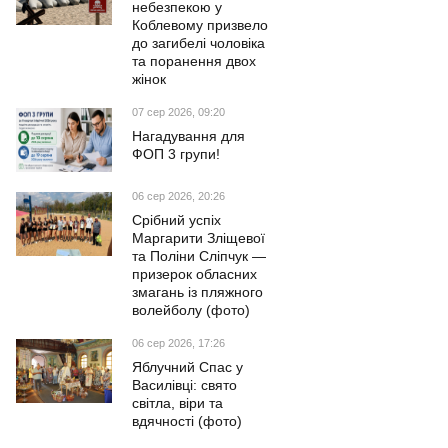
небезпекою у
Коблевому призвело
до загибелі чоловіка
та поранення двох
жінок
07 сер 2026, 09:20
Нагадування для
ФОП 3 групи!
06 сер 2026, 20:26
Срібний успіх
Маргарити Зліщевої
та Поліни Сліпчук —
призерок обласних
змагань із пляжного
волейболу (фото)
06 сер 2026, 17:26
Яблучний Спас у
Василівці: свято
світла, віри та
вдячності (фото)