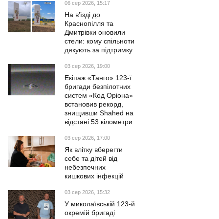
06 сер 2026, 15:17
На в’їзді до
Краснопілля та
Дмитрівки оновили
стели: кому спільноти
дякують за підтримку
03 сер 2026, 19:00
Екіпаж «Танго» 123-ї
бригади безпілотних
систем «Код Оріона»
встановив рекорд,
знищивши Shahed на
відстані 53 кілометри
03 сер 2026, 17:00
Як влітку вберегти
себе та дітей від
небезпечних
кишкових інфекцій
03 сер 2026, 15:32
У миколаївській 123-й
окремій бригаді