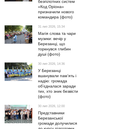
безпілотних систем
«Код Оріона»
призначили нового
командира (фото)
31 лип 2026, 15:34
Магія слова та чари
музики: вечір у
Березанці, що
торкнувся глибин
душі (фото)
30 лип 2026, 14:36
У Березанці
вшанували пам’ять і
надію: громада
об’єдналася заради
тих, хто зник безвісти
(фото)
30 лип 2026, 12:00
Представники
Березанської
громади долучилися
до курсу підготовки