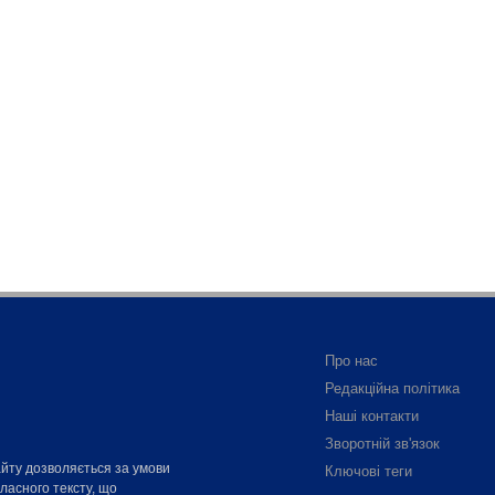
Про нас
Редакційна політика
Наші контакти
Зворотній зв'язок
айту дозволяється за умови
Ключові теги
власного тексту, що