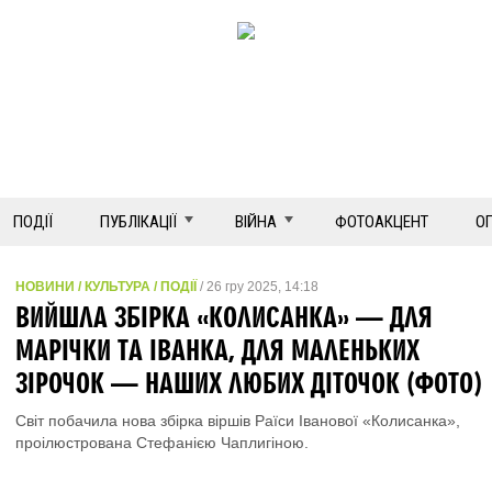
ПОДІЇ
ПУБЛІКАЦІЇ
ВІЙНА
ФОТОАКЦЕНТ
О
НОВИНИ / КУЛЬТУРА / ПОДІЇ
/ 26 гру 2025, 14:18
ВИЙШЛА ЗБІРКА «КОЛИСАНКА» — ДЛЯ
МАРІЧКИ ТА ІВАНКА, ДЛЯ МАЛЕНЬКИХ
ЗІРОЧОК — НАШИХ ЛЮБИХ ДІТОЧОК (ФОТО)
Світ побачила нова збірка віршів Раїси Іванової «Колисанка»,
проілюстрована Стефанією Чаплигіною.