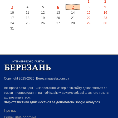
1
2
3
4
5
6
7
8
9
10
11
12
13
14
15
16
17
18
19
20
21
22
23
24
25
26
27
28
29
30
31
Copyright 2025-2026. Berezangazeta.com.ua
Всі права захищені. Використання матеріалів сайту дозволяється за
умови гіперпосилання на публікацію у другому абзаці власного тексту,
що розміщується.
Збір статистики здійснюється за допомогою Google Analytics
Про нас
Редакційна політика