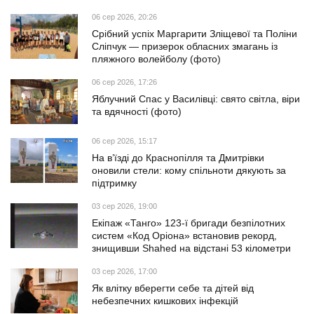
06 сер 2026, 20:26
Срібний успіх Маргарити Зліщевої та Поліни
Сліпчук — призерок обласних змагань із
пляжного волейболу (фото)
06 сер 2026, 17:26
Яблучний Спас у Василівці: свято світла, віри
та вдячності (фото)
06 сер 2026, 15:17
На в’їзді до Краснопілля та Дмитрівки
оновили стели: кому спільноти дякують за
підтримку
03 сер 2026, 19:00
Екіпаж «Танго» 123-ї бригади безпілотних
систем «Код Оріона» встановив рекорд,
знищивши Shahed на відстані 53 кілометри
03 сер 2026, 17:00
Як влітку вберегти себе та дітей від
небезпечних кишкових інфекцій