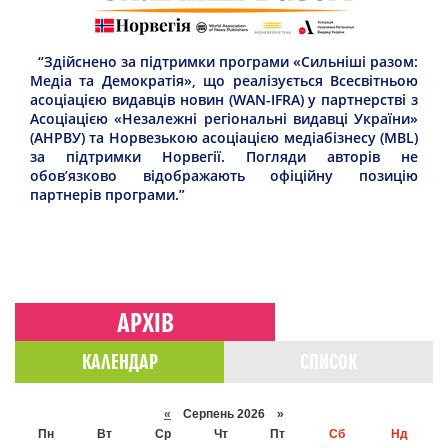
“Здійснено за підтримки програми «Сильніші разом:
Медіа та Демократія», що реалізується Всесвітньою
асоціацією видавців новин (WAN-IFRA) у партнерстві з
Асоціацією «Незалежні регіональні видавці України»
(АНРВУ) та Норвезькою асоціацією медіабізнесу (MBL)
за підтримки Норвегії. Погляди авторів не
обов’язково відображають офіційну позицію
партнерів програми.”
АРХІВ
КАЛЕНДАР
СПИСОК
«
Серпень 2026 »
Пн
Вт
Ср
Чт
Пт
Сб
Нд