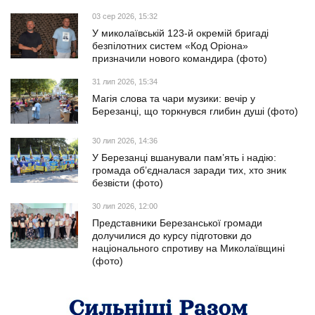
03 сер 2026, 15:32
У миколаївській 123-й окремій бригаді
безпілотних систем «Код Оріона»
призначили нового командира (фото)
31 лип 2026, 15:34
Магія слова та чари музики: вечір у
Березанці, що торкнувся глибин душі (фото)
30 лип 2026, 14:36
У Березанці вшанували пам’ять і надію:
громада об’єдналася заради тих, хто зник
безвісти (фото)
30 лип 2026, 12:00
Представники Березанської громади
долучилися до курсу підготовки до
національного спротиву на Миколаївщині
(фото)