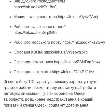
Завідуючого господарством
https://lnk.ua/lxNKYL8e8
Машиніста екскаватора https://lnk.ua/Jy4z7Arej
Робочого залізничної станції
https://lnk.ua/8zeGqJGNr
Робочого морського порту https://lnk.ua/gk4xz2GVy
Слюсаря КВПіА https://lnk.ua/W9eovq34p
Слюсаря-ремонтника https://lnk.ua/ZANDm2m4x
Слюсаря-сантехніка https://lnk.ua/RJ4P51lez
Зі свого боку ТІС гарантує: ринкову зарплату, гнучкі
графіки роботи, безкоштовну доставку на/з роботи
автобусами компанії (з різних районів Одеси
та області), розширене медстрахування в кращій
приватній клініці Одеси, соцпакет, дотримання