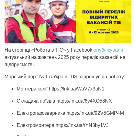
На сторінці «Робота в ТІС» у Facebook
опублікували
актуальний на жовтень 2025 року перелік вакансій на
підприємстві.
Морський порт № 1 в Україні TIS запрошує на роботу:
Монтера колії https://lnk.ua/WaV7x3aN1
Складача поїздів https://lnk.ua/6y4XO58NX
Електрогазозварника https://lnk.ua/92V5GMP4M
Електромонтера https://lnk.ua/rYN3by1VJ