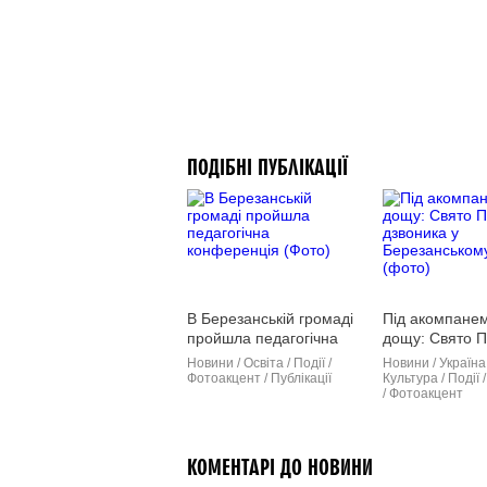
ПОДІБНІ ПУБЛІКАЦІЇ
В Березанській громаді
Під акомпане
пройшла педагогічна
дощу: Свято 
конференція (Фото)
дзвоника у
Новини / Освіта / Події /
Новини / Україна 
Березанському
Фотоакцент / Публікації
Культура / Події /
/ Фотоакцент
(фото)
КОМЕНТАРІ ДО НОВИНИ