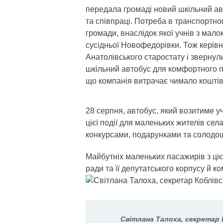
передала громаді новий шкільний ав
та співпраці. Потреба в транспортно
громади, внаслідок якої учнів з мал
сусідньої Новофедорівки. Тож керівн
Анатолівського старостату і зверну
шкільний автобус для комфортного п
що компанія витрачає чимало коштів, 
28 серпня, автобус, який возитиме уч
цієї події для маленьких жителів сел
конкурсами, подарунками та солодо
Майбутніх маленьких пасажирів з ціє
ради та її депутатського корпусу й к
Світлана Талоха, секретар 