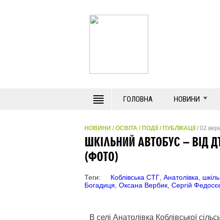
ГОЛОВНА
НОВИНИ
НОВИНИ
/
ОСВІТА
/
ПОДІЇ
/
ПУБЛІКАЦІЇ
/ 02 вер
ШКІЛЬНИЙ АВТОБУС – ВІД Д
(ФОТО)
Теги:
Коблівська СТГ
,
Анатолівка
,
шкіль
Богадиця
,
Оксана Вербик
,
Сергій Федосє
В селі Анатолівка Коблівської сіль