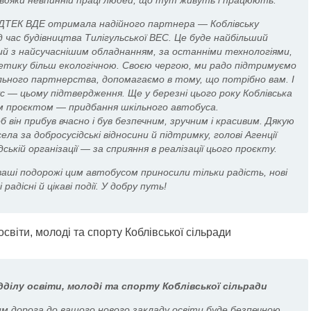
авдяки невпинній праці людей, що тут живуть і працюють.
я ДТЕК ВДЕ отримала надійного партнера — Коблівську
д час будівництва Тилігульської ВЕС. Це буде найбільший
ий з найсучаснішим обладнанням, за останніми технологіями,
етику більш екологічною. Своєю чергою, ми радо підтримуємо
льного партнерства, допомагаємо в тому, що потрібно вам. І
с — цьому підтвердження. Ще у березні цього року Коблівська
м проєктом — придбання шкільного автобуса.
він прибув вчасно і був безпечним, зручним і красивим. Дякую
ела за добросусідські відносини й підтримку, голові Агенції
ькій організації — за сприяння в реалізації цього проєкту.
аші подорожі цим автобусом приносили тільки радість, нові
і радісні й цікаві події. У добру путь!
дділу освіти, молоді та спорту Коблівської сільради
им дорога до вашого нового закладу освіти буде безпечною.