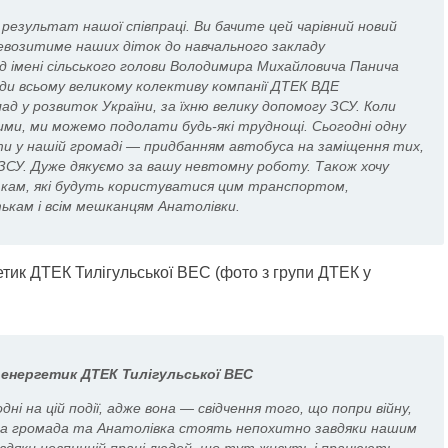
 результат нашої співпраці. Ви бачите цей чарівний новий
ревозитиме наших діток до навчального закладу
ід імені сільського голови Володимира Михайловича Панича
ади всьому великому колективу компанії ДТЕК ВДЕ
клад у розвиток України, за їхню велику допомогу ЗСУ. Коли
ими, ми можемо подолати будь-які труднощі. Сьогодні одну
ти у нашій громаді — придбанням автобуса на заміщення тих,
 ЗСУ. Дуже дякуємо за вашу невтомну роботу. Також хочу
кам, які будуть користуватися цим транспортом,
ькам і всім мешканцям Анатолівки.
енергетик ДТЕК Тилігульської ВЕС
ні на цій події, адже вона — свідчення того, що попри війну,
ська громада та Анатолівка стоять непохитно завдяки нашим