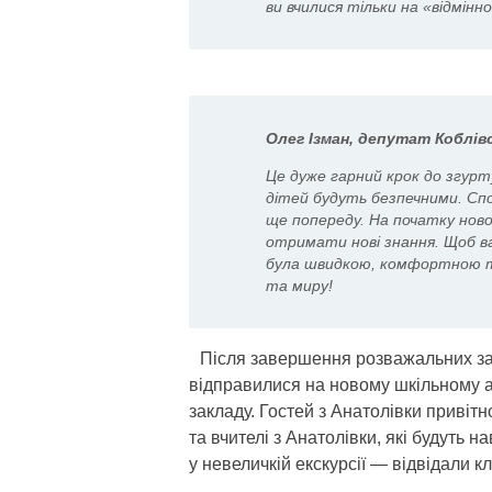
ви вчилися тільки на «відмінно
Олег Ізман, депутат Коблівс
Це дуже гарний крок до згурт
дітей будуть безпечними. Спо
ще попереду. На початку ново
отримати нові знання. Щоб в
була швидкою, комфортною та
та миру!
Після завершення розважальних зах
відправилися на новому шкільному а
закладу. Гостей з Анатолівки привітн
та вчителі з Анатолівки, які будуть 
у невеличкій екскурсії — відвідали кл