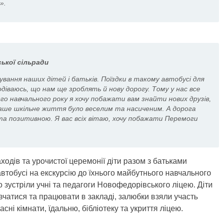
».
ької сільради
ування наших дітей і батьків. Поїздки в такому автобусі для
діваюсь, що нам ще зроблять й нову дорогу. Тому у нас все
го навчального року я хочу побажати вам знайти нових друзів,
аше шкільне життя було веселим та насиченим. А дорога
 позитивною. Я вас всіх вітаю, хочу побажати Перемоги
одів та урочистої церемонії діти разом з батьками
втобусі на екскурсію до їхнього майбутнього навчального
о зустріли учні та педагоги Новофедорівського ліцею. Діти
навчатися та працювати в закладі, залюбки взяли участь
асні кімнати, їдальню, бібліотеку та укриття ліцею.