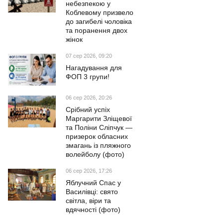
небезпекою у
Коблевому призвело
до загибелі чоловіка
та поранення двох
жінок
07 сер 2026, 09:20
Нагадування для
ФОП 3 групи!
06 сер 2026, 20:26
Срібний успіх
Маргарити Зліщевої
та Поліни Сліпчук —
призерок обласних
змагань із пляжного
волейболу (фото)
06 сер 2026, 17:26
Яблучний Спас у
Василівці: свято
світла, віри та
вдячності (фото)