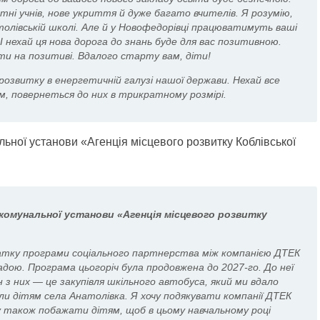
тні учнів, нове укриття й дуже багато вчителів. Я розумію,
лівській школі. Але й у Новофедорівці працюватимуть ваші
І нехай ця нова дорога до знань буде для вас позитивною.
ти на позитиві. Вдалого старту вам, діти!
розвитку в енергетичній галузі нашої держави. Нехай все
м, повернеться до них в трикратному розмірі.
комунальної установи «Агенція місцевого розвитку
очатку програми соціального партнерства між компанією ДТЕК
адою. Програма цьогоріч була продовжена до 2027-го. До неї
 з них — це закупівля шкільного автобуса, який ми вдало
али дітям села Анатолівка. Я хочу подякувати компанії ДТЕК
у також побажати дітям, щоб в цьому навчальному році