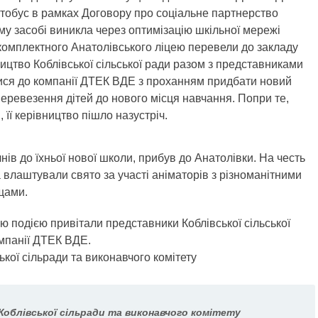
тобус в рамках Договору про соціальне партнерство
му засобі виникла через оптимізацію шкільної мережі
окомплектного Анатолівського ліцею перевели до закладу
ицтво Коблівської сільської ради разом з представниками
лися до компанії ДТЕК ВДЕ з проханням придбати новий
еревезення дітей до нового місця навчання. Попри те,
її керівництво пішло назустріч.
нів до їхньої нової школи, прибув до Анатолівки. На честь
а влаштували свято за участі аніматорів з різноманітними
щами.
ю подією привітали представники Коблівської сільської
омпанії ДТЕК ВДЕ.
Коблівської сільради та виконавчого комітету