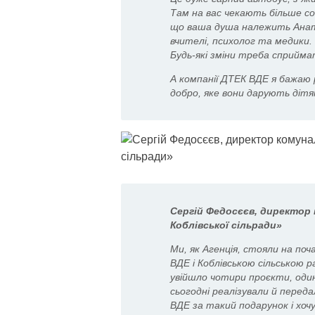
Там на вас чекають більше со
що ваша душа належить Анато
вчителі, психолог та медики. 
Будь-які зміни треба сприйма
А компанії ДТЕК ВДЕ я бажаю 
добро, яке вони дарують дітя
Сергій Федосєєв, директор 
Коблівської сільради»
Ми, як Агенція, стояли на п
ВДЕ і Коблівською сільською р
увійшло чотири проєкти, один
сьогодні реалізували й перед
ВДЕ за такий подарунок і хоч