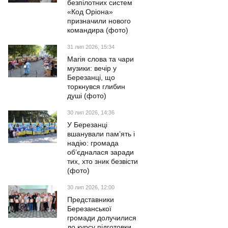
безпілотних систем
«Код Оріона»
призначили нового
командира (фото)
31 лип 2026, 15:34
Магія слова та чари
музики: вечір у
Березанці, що
торкнувся глибин
душі (фото)
30 лип 2026, 14:36
У Березанці
вшанували пам’ять і
надію: громада
об’єдналася заради
тих, хто зник безвісти
(фото)
30 лип 2026, 12:00
Представники
Березанської
громади долучилися
до курсу підготовки