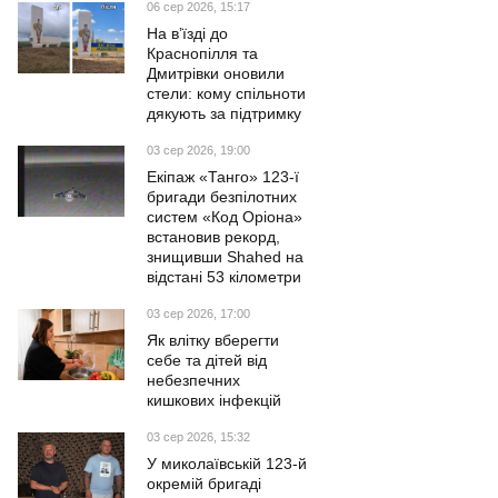
06 сер 2026, 15:17
На в’їзді до
Краснопілля та
Дмитрівки оновили
стели: кому спільноти
дякують за підтримку
03 сер 2026, 19:00
Екіпаж «Танго» 123-ї
бригади безпілотних
систем «Код Оріона»
встановив рекорд,
знищивши Shahed на
відстані 53 кілометри
03 сер 2026, 17:00
Як влітку вберегти
себе та дітей від
небезпечних
кишкових інфекцій
03 сер 2026, 15:32
У миколаївській 123-й
окремій бригаді