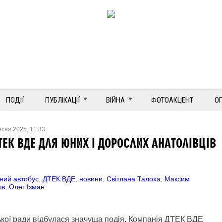
ПОДІЇ
ПУБЛІКАЦІЇ
ВІЙНА
ФОТОАКЦЕНТ
О
есня 2025, 11:33
ТЕК ВДЕ ДЛЯ ЮНИХ І ДОРОСЛИХ АНАТОЛІВЦІВ
ний автобус
,
ДТЕК ВДЕ
,
новини
,
Світлана Талоха
,
Максим
єв
,
Олег Ізман
ської ради відбулася значуща подія. Компанія ДТЕК ВДЕ