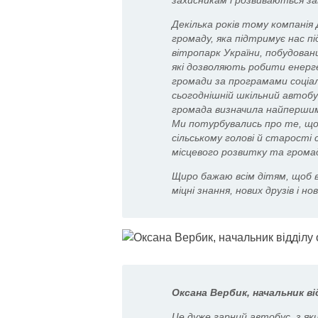
захисникам і розвиваються з
Декілька років тому компані
громаду, яка підтримує нас пі
вітропарк України, побудован
які дозволяють робити енерг
громади за програмами соціа
сьогоднішній шкільний автобу
громада визначила найперши
Ми потурбувались про те, щоб 
сільському голові й старості с
місцевого розвитку та громадс
Щиро бажаю всім дітям, щоб в
міцні знання, нових друзів і нов
Оксана Вербик, начальник ві
Це дуже гарний автобус, з як