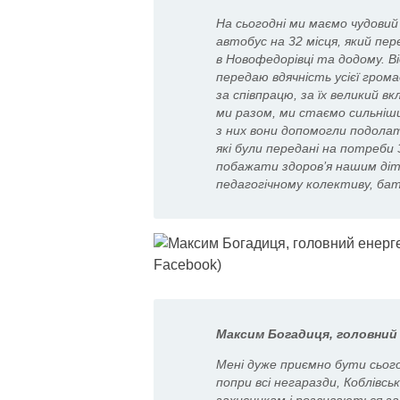
На сьогодні ми маємо чудовий
автобус на 32 місця, який пе
в Новофедорівці та додому. В
передаю вдячність усієї гром
за співпрацю, за їх великий в
ми разом, ми стаємо сильніш
з них вони допомогли подола
які були передані на потреби
побажати здоров’я нашим діт
педагогічному колективу, бат
Максим Богадиця, головний 
Мені дуже приємно бути сьогод
попри всі негаразди, Коблів