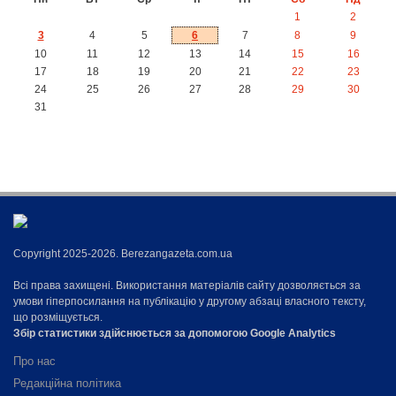
1
2
3
4
5
6
7
8
9
10
11
12
13
14
15
16
17
18
19
20
21
22
23
24
25
26
27
28
29
30
31
Copyright 2025-2026. Berezangazeta.com.ua
Всі права захищені. Використання матеріалів сайту дозволяється за
умови гіперпосилання на публікацію у другому абзаці власного тексту,
що розміщується.
Збір статистики здійснюється за допомогою Google Analytics
Про нас
Редакційна політика