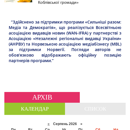
Коблівської громади»
“Здійснено за підтримки програми «Сильніші разом:
Медіа та Демократія», що реалізується Всесвітньою
асоціацією видавців новин (WAN-IFRA) у партнерстві з
Асоціацією «Незалежні регіональні видавці України»
(АНРВУ) та Норвезькою асоціацією медіабізнесу (MBL)
за підтримки Норвегії. Погляди авторів не
обов’язково відображають офіційну позицію
партнерів програми.”
АРХІВ
КАЛЕНДАР
СПИСОК
«
Серпень 2026 »
Пн
Вт
Ср
Чт
Пт
Сб
Нд