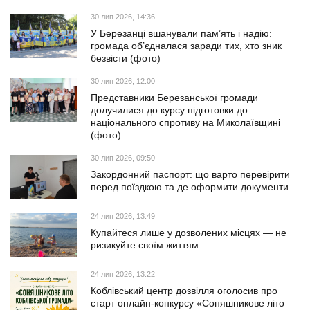
30 лип 2026, 14:36
У Березанці вшанували пам’ять і надію:
громада об’єдналася заради тих, хто зник
безвісти (фото)
30 лип 2026, 12:00
Представники Березанської громади
долучилися до курсу підготовки до
національного спротиву на Миколаївщині
(фото)
30 лип 2026, 09:50
Закордонний паспорт: що варто перевірити
перед поїздкою та де оформити документи
24 лип 2026, 13:49
Купайтеся лише у дозволених місцях — не
ризикуйте своїм життям
24 лип 2026, 13:22
Коблівський центр дозвілля оголосив про
старт онлайн-конкурсу «Соняшникове літо