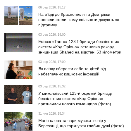
06 сер 2026, 15:17
На в’їзді до Краснопілля та Дмитрівки
оновили стели: кому спільноти дякують за
підтримку
03 сер 2026, 19:00
Екіпаж «Танго» 123-ї бригади безпілотних
систем «Код Оріона» встановив рекорд,
знищивши Shahed на відстані 53 кілометри
03 сер 2026, 17:00
Як влітку вберегти себе та дітей від
небезпечних кишкових інфекцій
03 сер 2026, 15:32
У миколаївській 123-й окремій бригаді
безпілотних систем «Код Оріона»
призначили нового командира (фото)
31 лип 2026, 15:34
Магія слова та чари музики: вечір у
Березанці, що торкнувся глибин душі (фото)