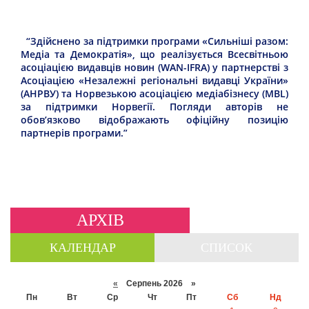
“Здійснено за підтримки програми «Сильніші разом:
Медіа та Демократія», що реалізується Всесвітньою
асоціацією видавців новин (WAN-IFRA) у партнерстві з
Асоціацією «Незалежні регіональні видавці України»
(АНРВУ) та Норвезькою асоціацією медіабізнесу (MBL)
за підтримки Норвегії. Погляди авторів не
обов’язково відображають офіційну позицію
партнерів програми.”
АРХІВ
КАЛЕНДАР
СПИСОК
«
Серпень 2026 »
Пн
Вт
Ср
Чт
Пт
Сб
Нд