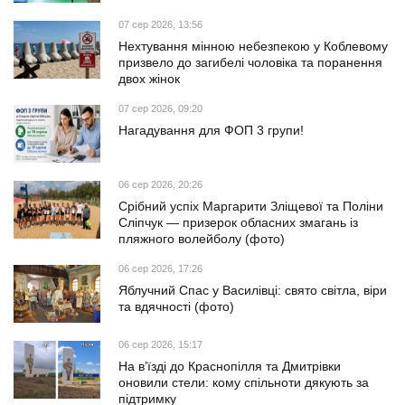
07 сер 2026, 13:56
Нехтування мінною небезпекою у Коблевому
призвело до загибелі чоловіка та поранення
двох жінок
07 сер 2026, 09:20
Нагадування для ФОП 3 групи!
06 сер 2026, 20:26
Срібний успіх Маргарити Зліщевої та Поліни
Сліпчук — призерок обласних змагань із
пляжного волейболу (фото)
06 сер 2026, 17:26
Яблучний Спас у Василівці: свято світла, віри
та вдячності (фото)
06 сер 2026, 15:17
На в’їзді до Краснопілля та Дмитрівки
оновили стели: кому спільноти дякують за
підтримку