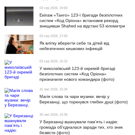
03 сер 2026, 19:00
Екіпаж «Танго» 123-ї бригади безпілотних
систем «Код Оріона» встановив рекорд,
знищивши Shahed на відстані 53 кілометри
03 сер 2026, 17:00
Як влітку вберегти себе та дітей від
небезпечних кишкових інфекцій
03 сер 2026, 15:32
У миколаївській 123-й окремій бригаді
безпілотних систем «Код Оріона»
призначили нового командира (фото)
31 лип 2026, 15:34
Магія слова та чари музики: вечір у
Березанці, що торкнувся глибин душі (фото)
30 лип 2026, 14:36
У Березанці вшанували пам’ять і надію:
громада об’єдналася заради тих, хто зник
безвісти (фото)