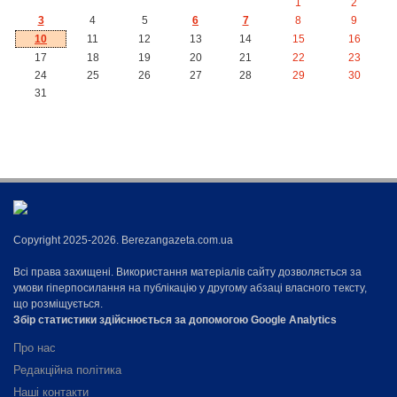
1
2
3
4
5
6
7
8
9
10
11
12
13
14
15
16
17
18
19
20
21
22
23
24
25
26
27
28
29
30
31
Copyright 2025-2026. Berezangazeta.com.ua
Всі права захищені. Використання матеріалів сайту дозволяється за
умови гіперпосилання на публікацію у другому абзаці власного тексту,
що розміщується.
Збір статистики здійснюється за допомогою Google Analytics
Про нас
Редакційна політика
Наші контакти