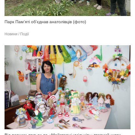
Парк Пам’яті об’єднав анатолівців (фото)
Новини / Події
Від перших ляльок до «Майстерні умільців»: творчий шлях