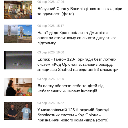
06 сер 2026, 17:26
Яблучний Спас у Василівці: свято світла, віри
та вдячності (фото)
06 сер 2026, 15:17
На в’їзді до Краснопілля та Дмитрівки
оновили стели: кому спільноти дякують за
підтримку
03 сер 2026, 19:00
Екіпаж «Танго» 123-ї бригади безпілотних
систем «Код Оріона» встановив рекорд,
знищивши Shahed на відстані 53 кілометри
03 сер 2026, 17:00
Як влітку вберегти себе та дітей від
небезпечних кишкових інфекцій
03 сер 2026, 15:32
У миколаївській 123-й окремій бригаді
безпілотних систем «Код Оріона»
призначили нового командира (фото)