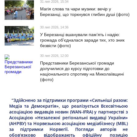
31 лип 2026, 15:34
Магія слова та чари музики: вечір у
Березанці, що торкнувся глибин душі (фото)
30 лип 2026, 14:36
У Березанці вшанували пам’ять і надію:
громада об’єдналася заради тих, хто зник
безвісти (фото)
30 лип 2026, 12:00
Представники Березанської громади
долучилися до курсу підготовки до
національного спротиву на Миколаївщині
(фото)
“Здійснено за підтримки програми «Сильніші разом:
Медіа та Демократія», що реалізується Всесвітньою
асоціацією видавців новин (WAN-IFRA) у партнерстві з
Асоціацією «Незалежні регіональні видавці України»
(АНРВУ) та Норвезькою асоціацією медіабізнесу (MBL)
за підтримки Норвегії. Погляди авторів не
обов’язково відображають офіційну позицію