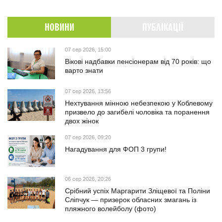
НОВИНИ
ПУБЛІКАЦІЇ
07 сер 2026, 15:00
Вікові надбавки пенсіонерам від 70 років: що
варто знати
07 сер 2026, 13:56
Нехтування мінною небезпекою у Коблевому
призвело до загибелі чоловіка та поранення
двох жінок
07 сер 2026, 09:20
Нагадування для ФОП 3 групи!
06 сер 2026, 20:26
Срібний успіх Маргарити Зліщевої та Поліни
Сліпчук — призерок обласних змагань із
пляжного волейболу (фото)