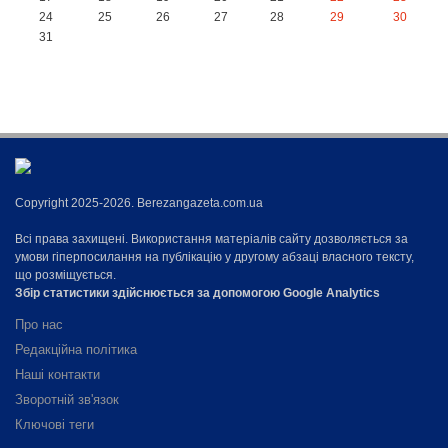
24
25
26
27
28
29
30
31
Copyright 2025-2026. Berezangazeta.com.ua
Всі права захищені. Використання матеріалів сайту дозволяється за
умови гіперпосилання на публікацію у другому абзаці власного тексту,
що розміщується.
Збір статистики здійснюється за допомогою Google Analytics
Про нас
Редакційна політика
Наші контакти
Зворотній зв'язок
Ключові теги