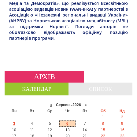
Медіа та Демократія», що реалізується Всесвітньою
асоціацією видавців новин (WAN-IFRA) у партнерстві з
Асоціацією «Незалежні регіональні видавці України»
(АНРВУ) та Норвезькою асоціацією медіабізнесу (MBL)
за підтримки Норвегії. Погляди авторів не
обов’язково відображають офіційну позицію
партнерів програми.”
АРХІВ
КАЛЕНДАР
СПИСОК
«
Серпень 2026 »
Пн
Вт
Ср
Чт
Пт
Сб
Нд
1
2
3
4
5
6
7
8
9
10
11
12
13
14
15
16
17
18
19
20
21
22
23