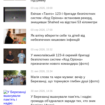
підтримку
03 сер 2026, 19:00
Екіпаж «Танго» 123-ї бригади безпілотних
систем «Код Оріона» встановив рекорд,
знищивши Shahed на відстані 53 кілометри
03 сер 2026, 17:00
Як влітку вберегти себе та дітей від
небезпечних кишкових інфекцій
03 сер 2026, 15:32
У миколаївській 123-й окремій бригаді
безпілотних систем «Код Оріона»
призначили нового командира (фото)
31 лип 2026, 15:34
Магія слова та чари музики: вечір у
Березанці, що торкнувся глибин душі (фото)
30 лип 2026, 14:36
У Березанці вшанували пам’ять і надію:
громада об’єдналася заради тих, хто зник