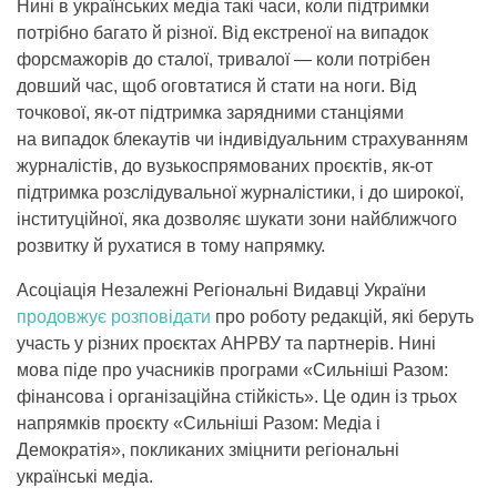
Нині в українських медіа такі часи, коли підтримки
потрібно багато й різної. Від екстреної на випадок
форсмажорів до сталої, тривалої — коли потрібен
довший час, щоб оговтатися й стати на ноги. Від
точкової, як-от підтримка зарядними станціями
на випадок блекаутів чи індивідуальним страхуванням
журналістів, до вузькоспрямованих проєктів, як-от
підтримка розслідувальної журналістики, і до широкої,
інституційної, яка дозволяє шукати зони найближчого
розвитку й рухатися в тому напрямку.
Асоціація Незалежні Регіональні Видавці України
продовжує розповідати
про роботу редакцій, які беруть
участь у різних проєктах АНРВУ та партнерів. Нині
мова піде про учасників програми «Сильніші Разом:
фінансова і організаційна стійкість». Це один із трьох
напрямків проєкту «Сильніші Разом: Медіа і
Демократія», покликаних зміцнити регіональні
українські медіа.