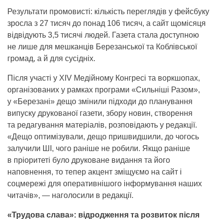
Результати промовисті: кількість переглядів у фейсбуку
зросла з 27 тисяч до понад 106 тисяч, а сайт щомісяця
відвідують 3,5 тисячі людей. Газета стала доступною
не лише для мешканців Березанської та Коблівської
громад, а й для сусідніх.
Після участі у XIV Медійному Конгресі та воркшопах,
організованих у рамках програми «Сильніші Разом»,
у «Березані» дещо змінили підходи до планування
випуску друкованої газети, збору новин, створення
та редагування матеріалів, розповідають у редакції.
«Дещо оптимізували, дещо пришвидшили, до чогось
залучили ШІ, чого раніше не робили. Якщо раніше
в пріоритеті було друковане видання та його
наповнення, то тепер акцент зміщуємо на сайт і
соцмережі для оперативнішого інформування наших
читачів», — наголосили в редакції.
«Трудова слава»: відродження та розвиток після