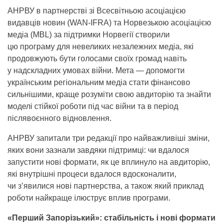
АНРВУ в партнерстві зі Всесвітньою асоціацією
видавців новин (WAN-IFRA) та Норвезькою асоціацією
медіа (MBL) за підтримки Норвегії створили
цю програму для невеликих незалежних медіа, які
продовжують бути голосами своїх громад навіть
у надскладних умовах війни. Мета — допомогти
українським регіональним медіа стати фінансово
сильнішими, краще розуміти свою авдиторію та знайти
моделі стійкої роботи під час війни та в період
післявоєнного відновлення.
АНРВУ запитали три редакції про найважливіші зміни,
яких вони зазнали завдяки підтримці: чи вдалося
запустити нові формати, як це вплинуло на авдиторію,
які внутрішні процеси вдалося вдосконалити,
чи з’явилися нові партнерства, а також який приклад
роботи найкраще ілюструє вплив програми.
«Перший Запорізький»: стабільність і нові формати