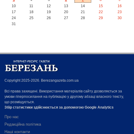
10
11
12
13
14
15
16
17
18
19
20
21
22
23
24
25
26
27
28
29
30
31
Copyright 2025-2026. Berezangazeta.com.ua
Всі права захищені. Використання матеріалів сайту дозволяється за
умови гіперпосилання на публікацію у другому абзаці власного тексту,
що розміщується.
Збір статистики здійснюється за допомогою Google Analytics
Про нас
Редакційна політика
Наші контакти