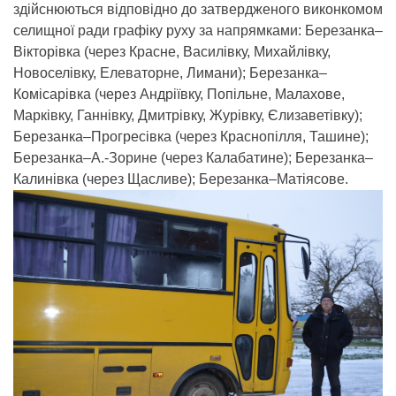
здійснюються відповідно до затвердженого виконкомом
селищної ради графіку руху за напрямками: Березанка–
Вікторівка (через Красне, Василівку, Михайлівку,
Новоселівку, Елеваторне, Лимани); Березанка–
Комісарівка (через Андріївку, Попільне, Малахове,
Марківку, Ганнівку, Дмитрівку, Журівку, Єлизаветівку);
Березанка–Прогресівка (через Краснопілля, Ташине);
Березанка–А.-Зорине (через Калабатине); Березанка–
Калинівка (через Щасливе); Березанка–Матіясове.