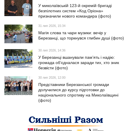
У миколаївській 123-й окремій бригаді
безпілотних систем «Код Оріона»
призначили нового командира (фото)
31 лип 2026, 15:34
Магія слова та чари музики: вечір у
Березанці, що торкнувся глибин душі (фото)
30 лип 2026, 14:36
У Березанці вшанували пам’ять і надію:
громада об’єдналася заради тих, хто зник
безвісти (фото)
30 лип 2026, 12:00
Представники Березанської громади
долучилися до курсу підготовки до
національного спротиву на Миколаївщині
(фото)