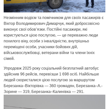
Незмінним водієм та помічником для своїх пасажирів є
Віктор Володимирович Димарчук, який добросовісно
виконує свої обов’язки. Постійні пасажири, які
користуються цією послугою, — це переважно люди
похилого віку, особи з інвалідністю, внутрішньо
переміщені особи, учасники бойових дій,
військовослужбовці, ветерани війни та члени їхніх
сімей.
Упродовж 2025 року соціальний безплатний автобус
здійснив 96 рейсів, перевізши 1 698 осіб. Найбільше
людей скористалися цією послугою за маршрутом
Березанка–Вікторівка — 360 громадян, Березанка–А.-
Зорине — 319, Березанка–Калинівка — 291.