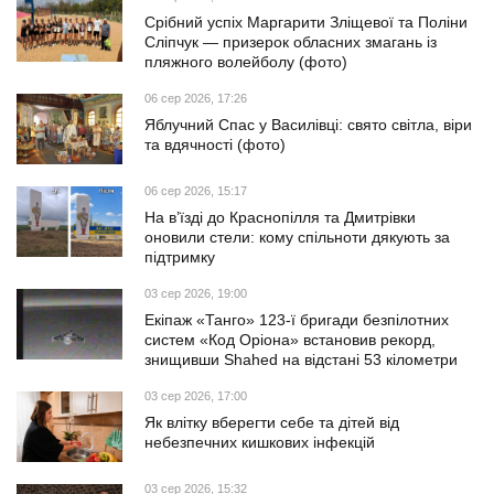
Срібний успіх Маргарити Зліщевої та Поліни
Сліпчук — призерок обласних змагань із
пляжного волейболу (фото)
06 сер 2026, 17:26
Яблучний Спас у Василівці: свято світла, віри
та вдячності (фото)
06 сер 2026, 15:17
На в’їзді до Краснопілля та Дмитрівки
оновили стели: кому спільноти дякують за
підтримку
03 сер 2026, 19:00
Екіпаж «Танго» 123-ї бригади безпілотних
систем «Код Оріона» встановив рекорд,
знищивши Shahed на відстані 53 кілометри
03 сер 2026, 17:00
Як влітку вберегти себе та дітей від
небезпечних кишкових інфекцій
03 сер 2026, 15:32