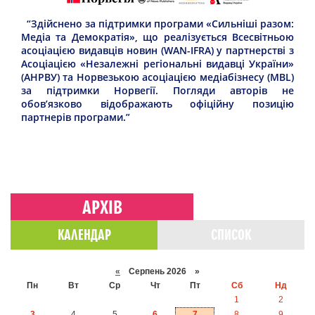
“Здійснено за підтримки програми «Сильніші разом:
Медіа та Демократія», що реалізується Всесвітньою
асоціацією видавців новин (WAN-IFRA) у партнерстві з
Асоціацією «Незалежні регіональні видавці України»
(АНРВУ) та Норвезькою асоціацією медіабізнесу (MBL)
за підтримки Норвегії. Погляди авторів не
обов’язково відображають офіційну позицію
партнерів програми.”
АРХІВ
КАЛЕНДАР
СПИСОК
«
Серпень 2026 »
Пн
Вт
Ср
Чт
Пт
Сб
Нд
1
2
3
4
5
6
7
8
9