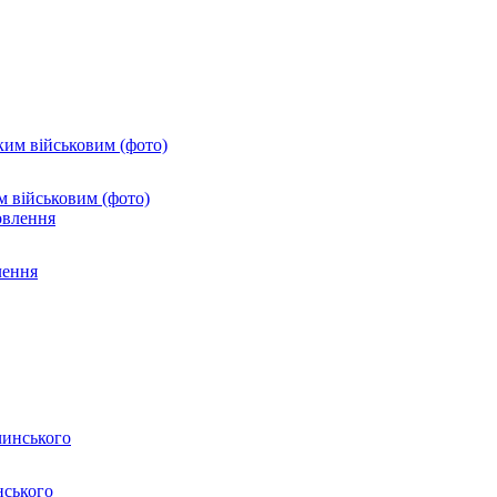
м військовим (фото)
лення
нського