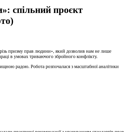
и»: спільний проєкт
то)
крізь призму прав людини», який дозволив нам не лише
праці в умовах триваючого збройного конфлікту.
елищною радою. Робота розпочалася з масштабної аналітики
надали практичні рекомендації з урахуванням стандартів прав