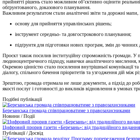
прийнятті рішень стало можливим об’єктивно оцінити реальний 
обґрунтованого, доказового планування.
Важливим результатом стали аналітичні звіти та дорожні мапи,
основу для прийняття управлінських рішень;
інструмент середньо- та довгострокового планування;
підґрунтя для підготовки нових програм, змін до чинних 
Проєкт також посилив інституційну спроможність громади. У п
людиноцентричного підходу, навички аналітичного мислення, мі
Окремою цінністю стало посилення внутрішньої комунікації та 
діалогу, спільного бачення пріоритетів та узгодження дій між р
Зрештою, громада отримала не лише документи, а підхід до робо
якості послуг і готовності до викликів відновлення в умовах т
Подібні публікації
Березанська громада співпрацюватиме з правозахисниками
Новини / Події
Цифровий прорив газети «Березань»: від традиційного видання 
Публікації / Досвід