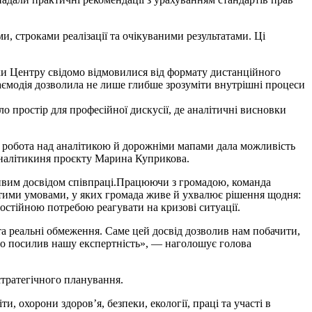
, строками реалізації та очікуваними результатами. Ці
ки Центру свідомо відмовилися від формату дистанційного
заємодія дозволила не лише глибше зрозуміти внутрішні процеси
ло простір для професійної дискусії, де аналітичні висновки
на робота над аналітикою й дорожніми мапами дала можливість
 аналітикиня проєкту Марина Куприкова.
вим досвідом співпраці.
Працюючи з громадою, команда
 тими умовами, у яких громада живе й ухвалює рішення щодня:
стійною потребою реагувати на кризові ситуації.
а реальні обмеження. Саме цей досвід дозволив нам побачити,
чно посилив нашу експертність», — наголошує голова
стратегічного планування.
, охорони здоров’я, безпеки, екології, праці та участі в