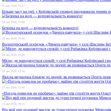
21 лип 2026, 15:17
Більше часу на ідеї: у Коблівській громаді продовжили термін 
20 лип 2026, 14:00
Безпека на воді — відповідальність кожного!
29 лип 2026, 18:40
Волонтерський осередок «Дівчата-павучата» у селі Щасливе Бе
28 лип 2026, 16:28
Місце, де народжується спокій: у селі Рибаківка Коблівської г
28 лип 2026, 13:56
Якісна медицина ближче до людей: як розвивається Центр перв
27 лип 2026, 15:40
«Погода помилок не пробачає»: майже пів століття життя Ольги
14 лип 2026, 16:55
Від мрії про родовий маєток до туристичної родзинки Микола