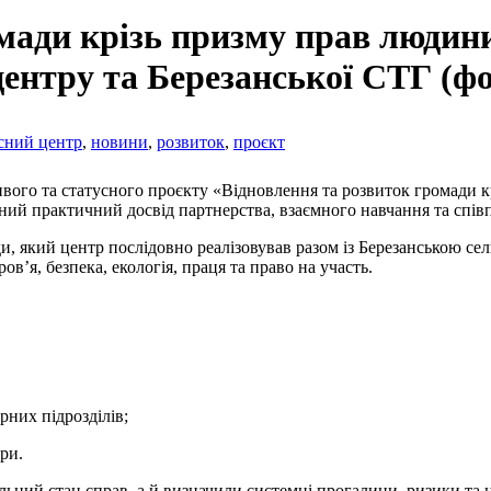
мади крізь призму прав людин
ентру та Березанської СТГ (фо
сний центр
,
новини
,
розвиток
,
проєкт
вого та статусного проєкту «Відновлення та розвиток громади 
ний практичний досвід партнерства, взаємного навчання та спів
и, який центр послідовно реалізовував разом із Березанською с
в’я, безпека, екологія, праця та право на участь.
рних підрозділів;
ри.
альний стан справ, а й визначили системні прогалини, ризики та 