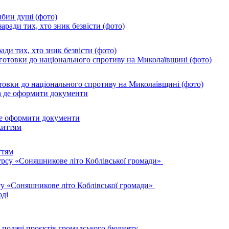
ибин душі (фото)
ади тих, хто зник безвісти (фото)
товки до національного спротиву на Миколаївщині (фото)
де оформити документи
ттям
су «Соняшникове літо Коблівської громади»