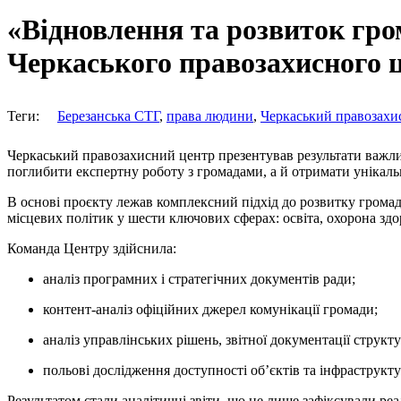
«Відновлення та розвиток гро
Черкаського правозахисного ц
Теги:
Березанська СТГ
,
права людини
,
Черкаський правозахи
Черкаський правозахисний центр презентував результати важли
поглибити експертну роботу з громадами, а й отримати унікаль
В основі проєкту лежав комплексний підхід до розвитку громад
місцевих політик у шести ключових сферах: освіта, охорона здоро
Команда Центру здійснила:
аналіз програмних і стратегічних документів ради;
контент-аналіз офіційних джерел комунікації громади;
аналіз управлінських рішень, звітної документації структу
польові дослідження доступності об’єктів та інфраструкту
Результатом стали аналітичні звіти, що не лише зафіксували ре