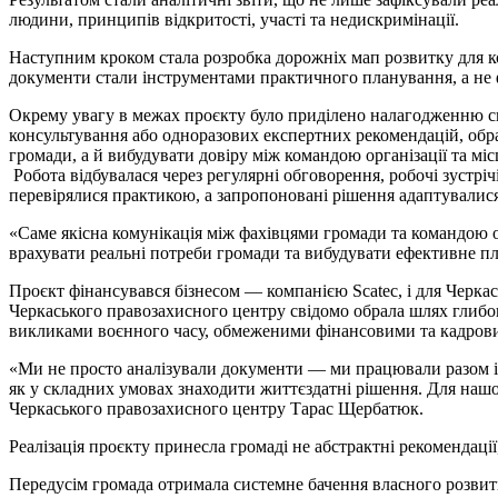
людини, принципів відкритості, участі та недискримінації.
Наступним кроком стала розробка дорожніх мап розвитку для ко
документи стали інструментами практичного планування, а не 
Окрему увагу в межах проєкту було приділено налагодженню си
консультування або одноразових експертних рекомендацій, обра
громади, а й вибудувати довіру між командою організації та мі
Робота відбувалася через регулярні обговорення, робочі зустрі
перевірялися практикою, а запропоновані рішення адаптувалис
«Саме якісна комунікація між фахівцями громади та командою о
врахувати реальні потреби громади та вибудувати ефективне пл
Проєкт фінансувався бізнесом — компанією Scatec, і для Черка
Черкаського правозахисного центру свідомо обрала шлях глибок
викликами воєнного часу, обмеженими фінансовими та кадровим
«Ми не просто аналізували документи — ми працювали разом із
як у складних умовах знаходити життєздатні рішення. Для нашо
Черкаського правозахисного центру Тарас Щербатюк.
Реалізація проєкту принесла громаді не абстрактні рекомендаці
Передусім громада отримала системне бачення власного розвитку.