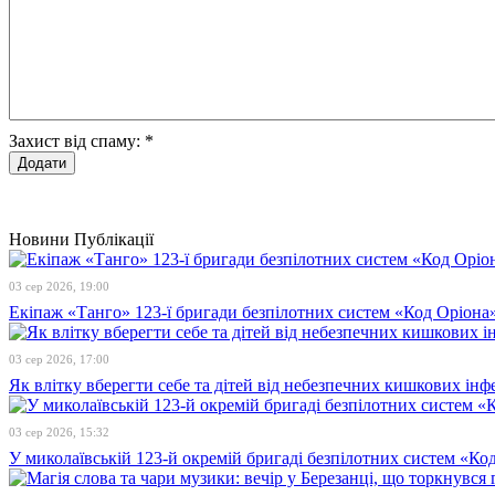
Захист від спаму:
*
Новини
Публікації
03 сер 2026, 19:00
Екіпаж «Танго» 123-ї бригади безпілотних систем «Код Оріона»
03 сер 2026, 17:00
Як влітку вберегти себе та дітей від небезпечних кишкових інф
03 сер 2026, 15:32
У миколаївській 123-й окремій бригаді безпілотних систем «К