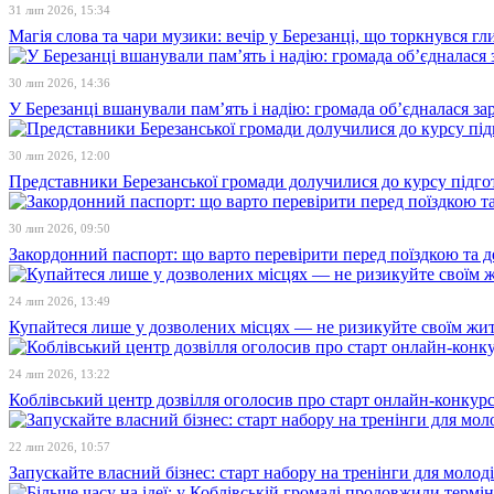
31 лип 2026, 15:34
Магія слова та чари музики: вечір у Березанці, що торкнувся гл
30 лип 2026, 14:36
У Березанці вшанували пам’ять і надію: громада об’єдналася зар
30 лип 2026, 12:00
Представники Березанської громади долучилися до курсу підго
30 лип 2026, 09:50
Закордонний паспорт: що варто перевірити перед поїздкою та 
24 лип 2026, 13:49
Купайтеся лише у дозволених місцях — не ризикуйте своїм жи
24 лип 2026, 13:22
Коблівський центр дозвілля оголосив про старт онлайн-конкур
22 лип 2026, 10:57
Запускайте власний бізнес: старт набору на тренінги для молоді