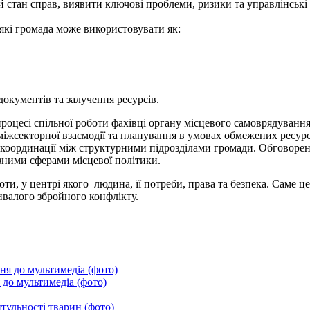
стан справ, виявити ключові проблеми, ризики та управлінські 
 які громада може використовувати як:
документів та залучення ресурсів.
роцесі спільної роботи фахівці органу місцевого самоврядуванн
жсекторної взаємодії та планування в умовах обмежених ресурсі
координації між структурними підрозділами громади. Обговоренн
ізними сферами місцевої політики.
ти, у центрі якого людина, її потреби, права та безпека. Саме 
ривалого збройного конфлікту.
до мультимедіа (фото)