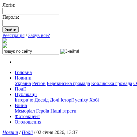
Лоґін:
Пароль:
Реєстрація
/
Забув все?
Головна
Новини
Україна
Регіон
Березанська громада
Коблівська громада
О
Події
Публікації
Інтерв’ю
Досвід
Долі
Історії успіху
Хобі
Війна
Меморіал Героїв
Наші втрати
Фотоакцент
Оголошення
Новини
/
Події
/ 02 січня 2026, 13:37