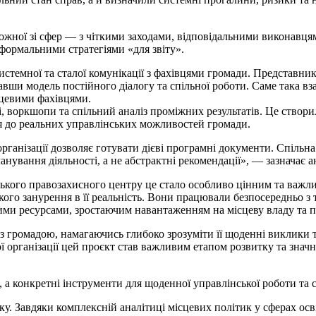
жної зі сфер — з чіткими заходами, відповідальними виконавцями
формальними стратегіями «для звіту».
стемної та сталої комунікації з фахівцями громади. Представни
вши модель постійного діалогу та спільної роботи. Саме така в
сцевими фахівцями.
чі, воркшопи та спільний аналіз проміжних результатів. Це створи
я до реальних управлінських можливостей громади.
рганізації дозволяє готувати дієві програмні документи. Спіль
анування діяльності, а не абстрактні рекомендації», — зазначає
ського правозахисного центру це стало особливо цінним та важли
ого занурення в її реальність. Вони працювали безпосередньо з
и ресурсами, зростаючим навантаженням на місцеву владу та по
 громадою, намагаючись глибоко зрозуміти її щоденні виклики т
ї організації цей проєкт став важливим етапом розвитку та зна
ї, а конкретні інструменти для щоденної управлінської роботи та 
 Завдяки комплексній аналітиці місцевих політик у сферах освіти