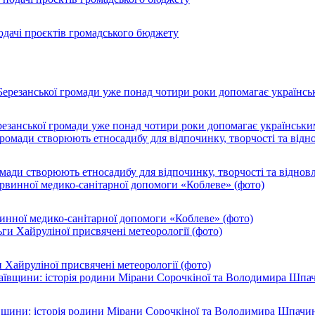
подачі проєктів громадського бюджету
резанської громади уже понад чотири роки допомагає українськи
ромади створюють етносадибу для відпочинку, творчості та віднов
инної медико-санітарної допомоги «Коблеве» (фото)
 Хайруліної присвячені метеорології (фото)
ївщини: історія родини Мірани Сорочкіної та Володимира Шпачи